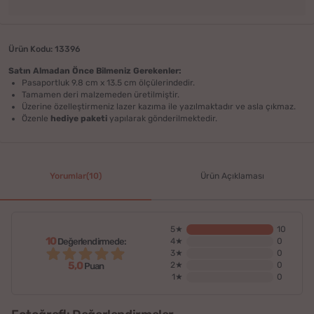
Ürün Kodu: 13396
Satın Almadan Önce Bilmeniz Gerekenler:
Pasaportluk 9.8 cm x 13.5 cm ölçülerindedir.
Tamamen deri malzemeden üretilmiştir.
Üzerine özelleştirmeniz lazer kazıma ile yazılmaktadır ve asla çıkmaz.
Özenle
hediye paketi
yapılarak gönderilmektedir.
Yorumlar(10)
Ürün Açıklaması
5★
10
10
Değerlendirmede:
4★
0
3★
0
5,0
2★
0
Puan
1★
0