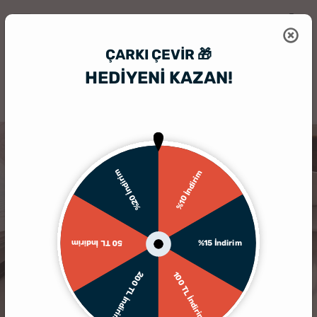
ÇARKI ÇEVIR 🎁
HEDİYENİ KAZAN!
HediyeSepeti
İlginç Hediye
Dünya Tasarımlı Deri Pasaportluk
%20 İndirim
%10 İndirim
%15 İndirim
50 TL İndirim
200 TL İndirim
100 TL İndirim