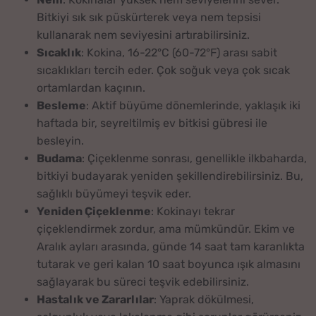
Bitkiyi sık sık püskürterek veya nem tepsisi
kullanarak nem seviyesini artırabilirsiniz.
Sıcaklık
: Kokina, 16-22°C (60-72°F) arası sabit
sıcaklıkları tercih eder. Çok soğuk veya çok sıcak
ortamlardan kaçının.
Besleme
: Aktif büyüme dönemlerinde, yaklaşık iki
haftada bir, seyreltilmiş ev bitkisi gübresi ile
besleyin.
Budama
: Çiçeklenme sonrası, genellikle ilkbaharda,
bitkiyi budayarak yeniden şekillendirebilirsiniz. Bu,
sağlıklı büyümeyi teşvik eder.
Yeniden Çiçeklenme
: Kokinayı tekrar
çiçeklendirmek zordur, ama mümkündür. Ekim ve
Aralık ayları arasında, günde 14 saat tam karanlıkta
tutarak ve geri kalan 10 saat boyunca ışık almasını
sağlayarak bu süreci teşvik edebilirsiniz.
Hastalık ve Zararlılar
: Yaprak dökülmesi,