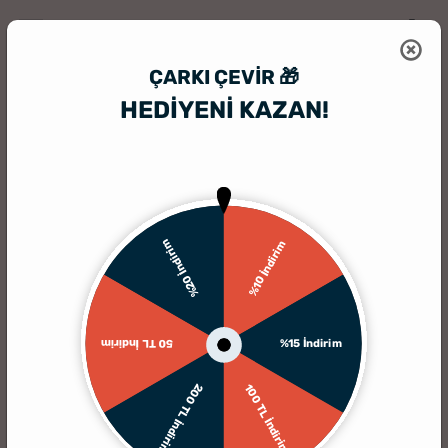
ÇARKI ÇEVIR 🎁
HEDİYENİ KAZAN!
HediyeSepeti
HediyeSepeti Blog
Yılbaşı Çiçeği Nedir ? Bakımı Nasıl 
Yılbaşı Çiçeği Nedir ? Bakımı Nasıl Yapılır, Yılbaşı Çiçeği
%20 İndirim
%10 İndirim
Kokina
Yılbaşına yakın zamanlarda açması nedeniyle adını
yılbaşı çiçeği olarak alan bitkinin asıl ismi,
%15 İndirim
50 TL İndirim
schlumbergera olarak bilinir. Bir tür iç mekan bitkisi
olarak bilinen yılbaşı çiçeği, kaktüs ailesi fertleri arasında
200 TL İndirim
100 TL İndirim
yer almaktadır.
Yılbaşı
çiçeği nedir
, sorusuna verilecek
yanıt, geniş yapraklı, farklı çiçek renklerine sahip olması