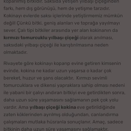
koparılmış bitkidir. Saksıda yetişen yılbaşı çiçeğinden
farkı, hem dış görünüşü, hem de yetişme tarzıdır.
Kokinayı evlerde saksı içlerinde yetiştirmemiz mümkün
değil! Çünkü bitki, geniş alanları ve toprağa yayılmayı
sever. Çalı tipi bitkiler arasında yer alan kokinanın da
kırmızı tomurcuklu yılbaşı çiçeği
olarak anılması,
saksıdaki yılbaşı çiçeği ile karıştırılmasına neden
olmaktadır.
Rivayete göre kokinayı koparıp evine getiren kimsenin
evinde, kokina ne kadar uzun yaşarsa o kadar çok
bereket, huzur ve şans olacaktır. Kırmızı sevimli
tomurcuklara ve dikensi yapraklara sahip olması nedeni
ile yabani bir çalıyı andıran bitkiyi eve getirdikten sonra,
daha uzun süre yaşamasını sağlamanın pek çok yolu
vardır. Ama
yılbaşı çiçeği kokina
eve getirildiğinde
zaten köklerinden ayrılmış olduğundan, canlandırma
çalışmaları mutlaka hüsranla sonuçlanır. Amaç, sadece
bitkinin daha uzun süre yaşamasını sağlamaktır.