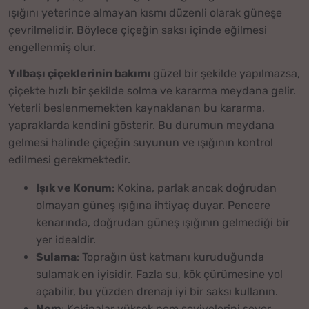
ışığını yeterince almayan kısmı düzenli olarak güneşe
çevrilmelidir. Böylece çiçeğin saksı içinde eğilmesi
engellenmiş olur.
Yılbaşı çiçeklerinin bakımı
güzel bir şekilde yapılmazsa,
çiçekte hızlı bir şekilde solma ve kararma meydana gelir.
Yeterli beslenmemekten kaynaklanan bu kararma,
yapraklarda kendini gösterir. Bu durumun meydana
gelmesi halinde çiçeğin suyunun ve ışığının kontrol
edilmesi gerekmektedir.
Işık ve Konum
: Kokina, parlak ancak doğrudan
olmayan güneş ışığına ihtiyaç duyar. Pencere
kenarında, doğrudan güneş ışığının gelmediği bir
yer idealdir.
Sulama
: Toprağın üst katmanı kuruduğunda
sulamak en iyisidir. Fazla su, kök çürümesine yol
açabilir, bu yüzden drenajı iyi bir saksı kullanın.
Nem
: Kokinalar yüksek nem seviyelerini sever.