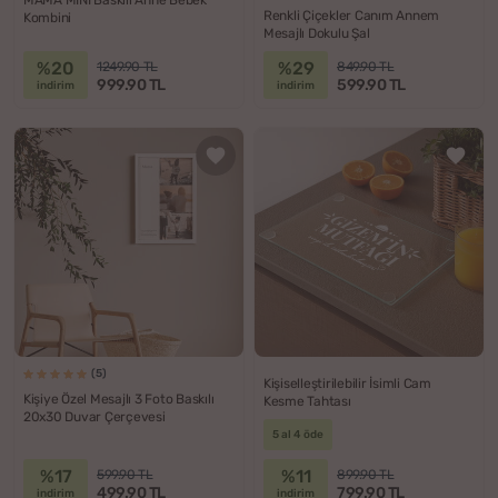
MAMA MINI Baskılı Anne Bebek
Renkli Çiçekler Canım Annem
Kombini
Mesajlı Dokulu Şal
%20
%29
1249.90 TL
849.90 TL
999.90 TL
599.90 TL
indirim
indirim
(5)
Kişiselleştirilebilir İsimli Cam
Kişiye Özel Mesajlı 3 Foto Baskılı
Kesme Tahtası
20x30 Duvar Çerçevesi
5 al 4 öde
%17
%11
599.90 TL
899.90 TL
499.90 TL
799.90 TL
indirim
indirim