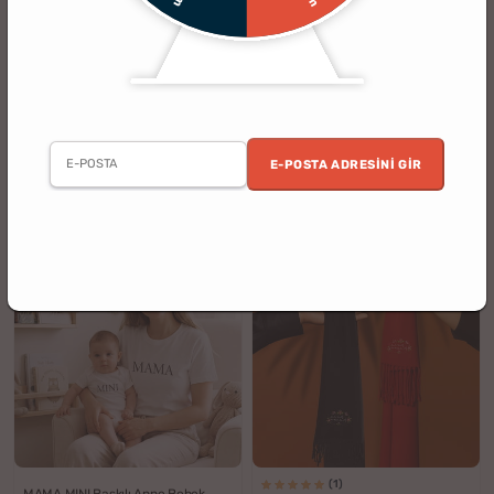
(28)
(1)
Bebek Boy Ölçümlü Konsept
Kişiye Özel Mesajlı Ahşap Anneler
Fotoğraf Battaniyesi Seti
Günü Çiçek Dekoru
E-POSTA ADRESINI GIR
%25
%40
1199.90 TL
499.90 TL
899.90 TL
299.90 TL
indirim
indirim
(1)