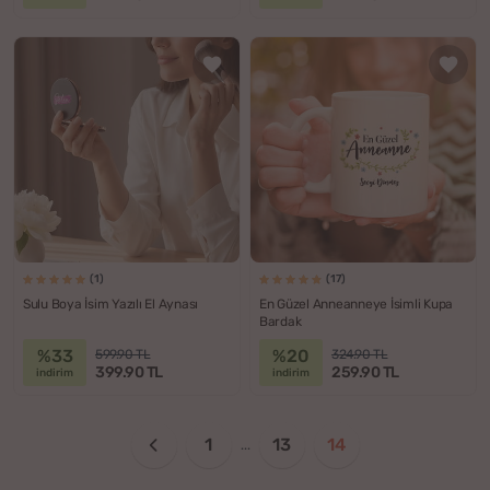
(1)
(17)
Sulu Boya İsim Yazılı El Aynası
En Güzel Anneanneye İsimli Kupa
Bardak
%33
%20
599.90 TL
324.90 TL
399.90 TL
259.90 TL
indirim
indirim
1
13
14
...