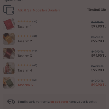
Tümünü Gör
Atkı & Şal Modelleri Ürünleri
(22)
849.90 TL
599.90 TL
Tasarım 1
(57)
849.90 TL
599.90 TL
Tasarım 2
(114)
849.90 TL
599.90 TL
Tasarım 3
(63)
849.90 TL
599.90 TL
Tasarım 4
(53)
849.90 TL
599.90 TL
Tasarım 5
Şimdi
sipariş verirseniz
en geç yarın
kargoya verilecektir.