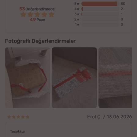
5★
50
53
Değerlendirmede:
4★
2
3★
1
4,9
2★
0
Puan
1★
0
Fotoğraflı Değerlendirmeler
Erol Ç. / 13.06.2026
Tesekkur