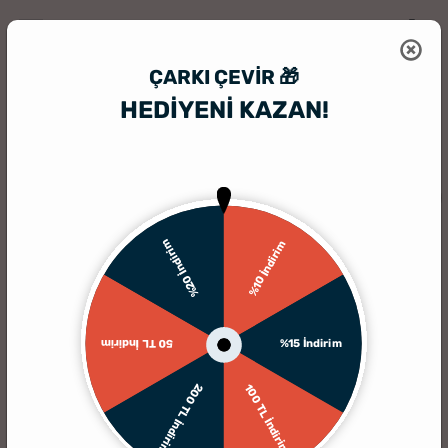
ÇARKI ÇEVIR 🎁
HEDİYENİ KAZAN!
HediyeSepeti
Atkı & Şal Modelleri
İsme Özel Renkli Paşmina Şal
%20 İndirim
%10 İndirim
%15 İndirim
50 TL İndirim
200 TL İndirim
100 TL İndirim