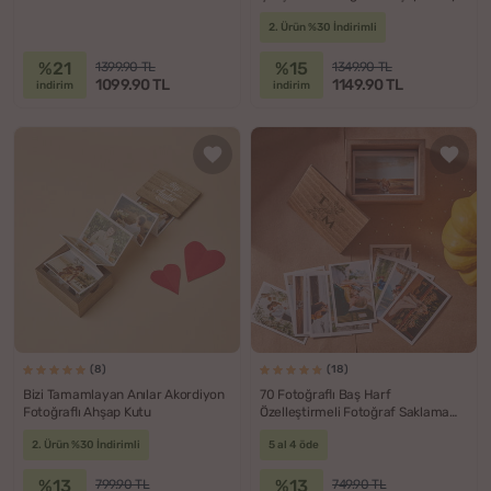
Kutusu
2. Ürün %30 İndirimli
%21
%15
1399.90 TL
1349.90 TL
1099.90 TL
1149.90 TL
indirim
indirim
(8)
(18)
Bizi Tamamlayan Anılar Akordiyon
70 Fotoğraflı Baş Harf
Fotoğraflı Ahşap Kutu
Özelleştirmeli Fotoğraf Saklama
Kutusu
2. Ürün %30 İndirimli
5 al 4 öde
%13
%13
799.90 TL
749.90 TL