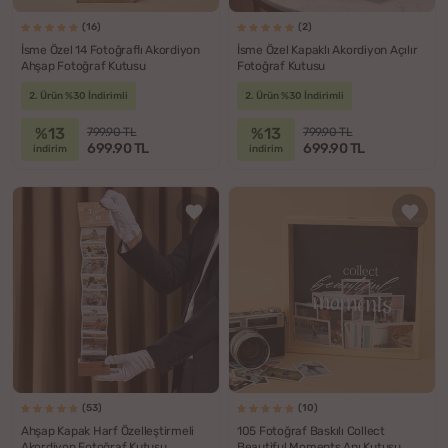
(16)
(2)
İsme Özel 14 Fotoğraflı Akordiyon
İsme Özel Kapaklı Akordiyon Açılır
Ahşap Fotoğraf Kutusu
Fotoğraf Kutusu
2. Ürün %30 İndirimli
2. Ürün %30 İndirimli
%13
%13
799.90 TL
799.90 TL
699.90 TL
699.90 TL
indirim
indirim
(53)
(10)
Ahşap Kapak Harf Özelleştirmeli
105 Fotoğraf Baskılı Collect
Akordiyon Fotoğraf Kutusu
Beautiful Moments Anı Kutusu