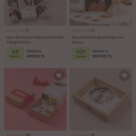
(7)
(1)
İsme Özel Kolye Hediyeli Kalp Kalbe
Kişiye Özel Fotoğraflı Düğün Anı
Fotoğraflı Kutu
Kutusu
%9
%21
549.90 TL
1399.90 TL
499.90 TL
1099.90 TL
indirim
indirim
(25)
(3)