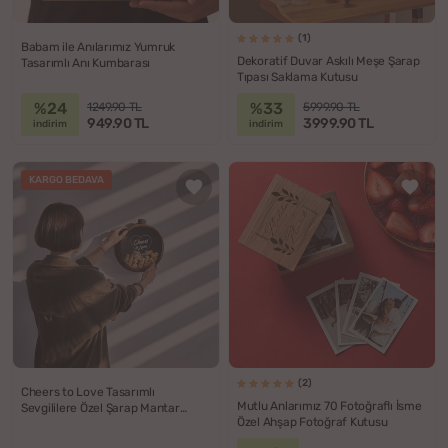
(1)
Babam ile Anılarımız Yumruk
Dekoratif Duvar Askılı Meşe Şarap
Tasarımlı Anı Kumbarası
Tıpası Saklama Kutusu
%24
%33
1249.90 TL
5999.90 TL
949.90 TL
3999.90 TL
indirim
indirim
KARGO BEDAVA
(2)
Cheers to Love Tasarımlı
Mutlu Anlarımız 70 Fotoğraflı İsme
Sevgililere Özel Şarap Mantar
Özel Ahşap Fotoğraf Kutusu
Hatıra Kutusu