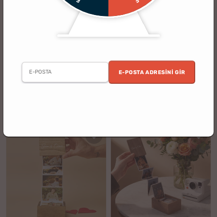
(19)
(4)
Animasyonlu Fotoğraf Kutusu
Şarap Mantarı Minimal Koleksiyon
Flipbox
Kumbarası
E-POSTA ADRESINI GIR
2. Ürün %30 İndirimli
3 al 2 öde
%10
%25
1499.90 TL
1999.90 TL
1349.90 TL
1499.90 TL
indirim
indirim