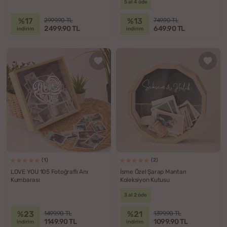
5 al 4 öde
%17
%13
2999.90 TL
749.90 TL
2499.90 TL
649.90 TL
indirim
indirim
(1)
(2)
LOVE YOU 105 Fotoğraflı Anı
İsme Özel Şarap Mantarı
Kumbarası
Koleksiyon Kutusu
3 al 2 öde
%23
%21
1499.90 TL
1399.90 TL
1149.90 TL
1099.90 TL
indirim
indirim