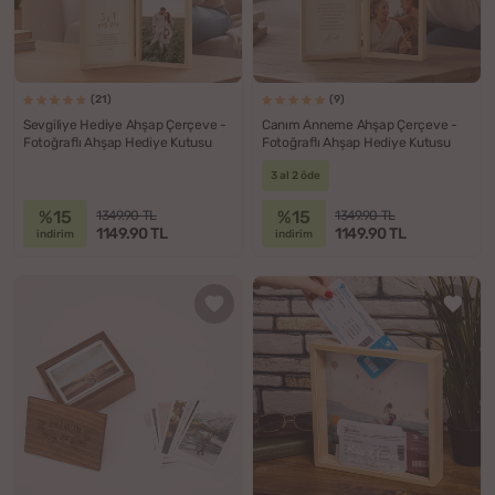
(21)
(9)
Sevgiliye Hediye Ahşap Çerçeve -
Canım Anneme Ahşap Çerçeve -
Fotoğraflı Ahşap Hediye Kutusu
Fotoğraflı Ahşap Hediye Kutusu
3 al 2 öde
%15
%15
1349.90 TL
1349.90 TL
1149.90 TL
1149.90 TL
indirim
indirim