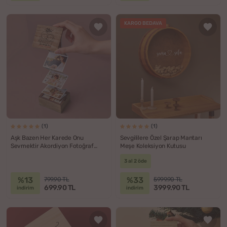
KARGO BEDAVA
(1)
(1)
Aşk Bazen Her Karede Onu
Sevgililere Özel Şarap Mantarı
Sevmektir Akordiyon Fotoğraf
Meşe Koleksiyon Kutusu
Kutusu
3 al 2 öde
%13
%33
799.90 TL
5999.90 TL
699.90 TL
3999.90 TL
indirim
indirim