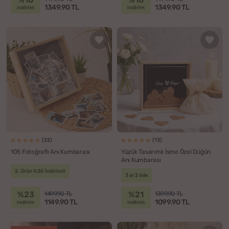
1349.90 TL
1349.90 TL
indirim
indirim
(22)
(13)
105 Fotoğraflı Anı Kumbarası
Yüzük Tasarımlı İsme Özel Düğün
Anı Kumbarası
2. Ürün %30 İndirimli
3 al 2 öde
%23
%21
1499.90 TL
1399.90 TL
1149.90 TL
1099.90 TL
indirim
indirim