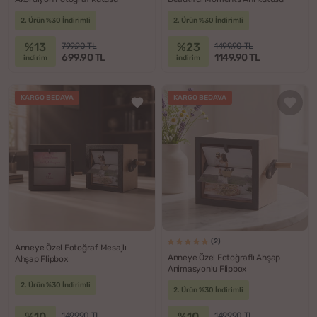
2. Ürün %30 İndirimli
2. Ürün %30 İndirimli
%13
%23
799.90 TL
1499.90 TL
699.90 TL
1149.90 TL
indirim
indirim
KARGO BEDAVA
KARGO BEDAVA
(2)
Anneye Özel Fotoğraf Mesajlı
Anneye Özel Fotoğraflı Ahşap
Ahşap Flipbox
Animasyonlu Flipbox
2. Ürün %30 İndirimli
2. Ürün %30 İndirimli
%10
%10
1499.90 TL
1499.90 TL