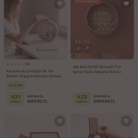
KARGO BEDAVA
(2)
Aile İsmi Motifli Dekoratif Fıçı
Kaybolmak İçin Güzel Bir Yer
Şarap Tıpası Saklama Kutusu
Bulalım Ahşap Koleksiyon Kutusu
3 al 2 öde
%21
%33
1399.90 TL
5999.90 TL
1099.90 TL
3999.90 TL
indirim
indirim