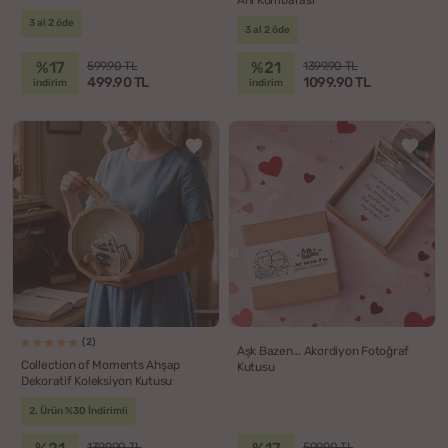
Anı Kumbarası
3 al 2 öde
3 al 2 öde
%17
%21
599.90 TL
1399.90 TL
499.90 TL
1099.90 TL
indirim
indirim
(2)
Aşk Bazen... Akordiyon Fotoğraf
Collection of Moments Ahşap
Kutusu
Dekoratif Koleksiyon Kutusu
2. Ürün %30 İndirimli
1399.90 TL
599.90 TL