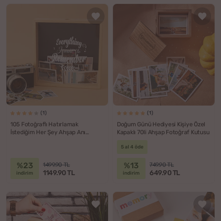
(1)
(1)
105 Fotoğraflı Hatırlamak
Doğum Günü Hediyesi Kişiye Özel
İstediğim Her Şey Ahşap Anı
Kapaklı 70li Ahşap Fotoğraf Kutusu
Kumbarası
5 al 4 öde
%23
%13
1499.90 TL
749.90 TL
1149.90 TL
649.90 TL
indirim
indirim