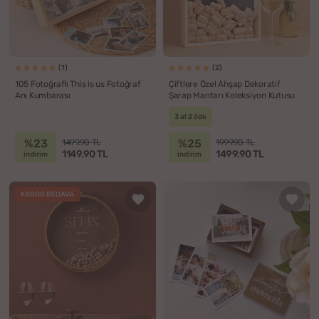
(1)
(2)
105 Fotoğraflı This is us Fotoğraf
Çiftlere Özel Ahşap Dekoratif
Anı Kumbarası
Şarap Mantarı Koleksiyon Kutusu
3 al 2 öde
%23
%25
1499.90 TL
1999.90 TL
1149.90 TL
1499.90 TL
indirim
indirim
KARGO BEDAVA