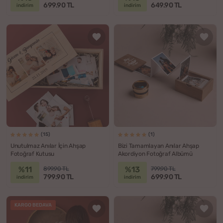
699.90 TL
649.90 TL
indirim
indirim
(15)
(1)
Unutulmaz Anılar İçin Ahşap
Bizi Tamamlayan Anılar Ahşap
Fotoğraf Kutusu
Akordiyon Fotoğraf Albümü
%11
%13
899.90 TL
799.90 TL
799.90 TL
699.90 TL
indirim
indirim
KARGO BEDAVA