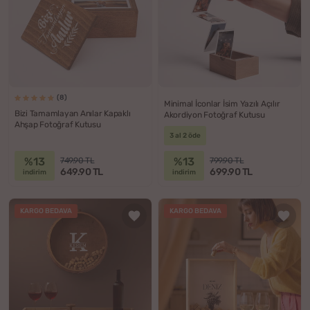
(8)
Minimal İconlar İsim Yazılı Açılır
Bizi Tamamlayan Anılar Kapaklı
Akordiyon Fotoğraf Kutusu
Ahşap Fotoğraf Kutusu
3 al 2 öde
%13
%13
749.90 TL
799.90 TL
649.90 TL
699.90 TL
indirim
indirim
KARGO BEDAVA
KARGO BEDAVA