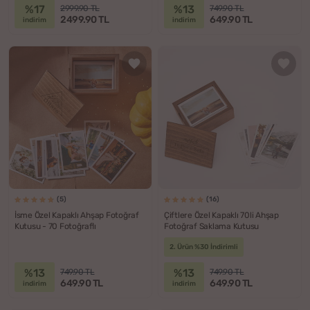
%17
%13
2999.90 TL
749.90 TL
2499.90 TL
649.90 TL
indirim
indirim
(5)
(16)
İsme Özel Kapaklı Ahşap Fotoğraf
Çiftlere Özel Kapaklı 70li Ahşap
Kutusu - 70 Fotoğraflı
Fotoğraf Saklama Kutusu
2. Ürün %30 İndirimli
%13
%13
749.90 TL
749.90 TL
649.90 TL
649.90 TL
indirim
indirim