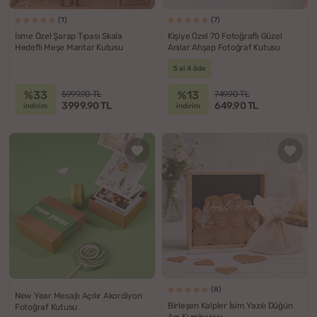
(1)
(7)
İsme Özel Şarap Tıpası Skala
Kişiye Özel 70 Fotoğraflı Güzel
Hedefli Meşe Mantar Kutusu
Anılar Ahşap Fotoğraf Kutusu
5 al 4 öde
%33
%13
5999.90 TL
749.90 TL
3999.90 TL
649.90 TL
indirim
indirim
(8)
New Year Mesajlı Açılır Akordiyon
Birleşen Kalpler İsim Yazılı Düğün
Fotoğraf Kutusu