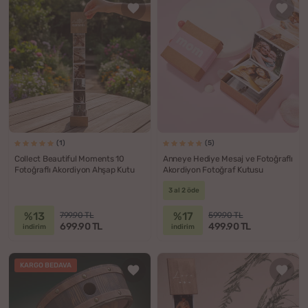
(1)
(5)
Collect Beautiful Moments 10
Anneye Hediye Mesaj ve Fotoğraflı
Fotoğraflı Akordiyon Ahşap Kutu
Akordiyon Fotoğraf Kutusu
3 al 2 öde
%13
%17
799.90 TL
599.90 TL
699.90 TL
499.90 TL
indirim
indirim
KARGO BEDAVA