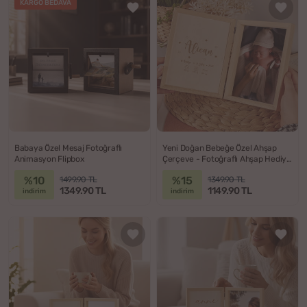
KARGO BEDAVA
Babaya Özel Mesaj Fotoğraflı
Yeni Doğan Bebeğe Özel Ahşap
Animasyon Flipbox
Çerçeve - Fotoğraflı Ahşap Hediye
Kutusu
%10
%15
1499.90 TL
1349.90 TL
1349.90 TL
1149.90 TL
indirim
indirim