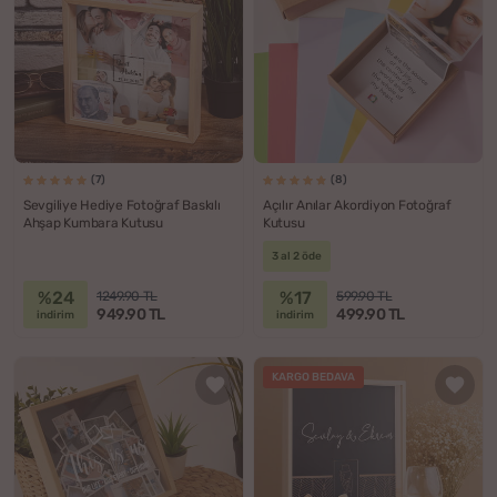
(7)
(8)
Sevgiliye Hediye Fotoğraf Baskılı
Açılır Anılar Akordiyon Fotoğraf
Ahşap Kumbara Kutusu
Kutusu
3 al 2 öde
%24
%17
1249.90 TL
599.90 TL
949.90 TL
499.90 TL
indirim
indirim
KARGO BEDAVA