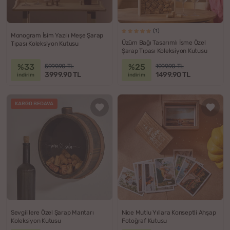
(1)
Monogram İsim Yazılı Meşe Şarap
Üzüm Bağı Tasarımlı İsme Özel
Tıpası Koleksiyon Kutusu
Şarap Tıpası Koleksiyon Kutusu
%33
%25
5999.90 TL
1999.90 TL
3999.90 TL
1499.90 TL
indirim
indirim
KARGO BEDAVA
Sevgililere Özel Şarap Mantarı
Nice Mutlu Yıllara Konseptli Ahşap
Koleksiyon Kutusu
Fotoğraf Kutusu