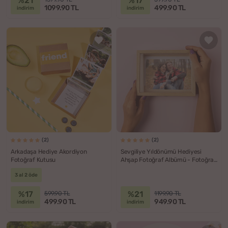
%21
%17
1099.90 TL
499.90 TL
indirim
indirim
(2)
(2)
Arkadaşa Hediye Akordiyon
Sevgiliye Yıldönümü Hediyesi
Fotoğraf Kutusu
Ahşap Fotoğraf Albümü - Fotoğraf
Saklama Kutusu
3 al 2 öde
%17
%21
599.90 TL
1199.90 TL
499.90 TL
949.90 TL
indirim
indirim