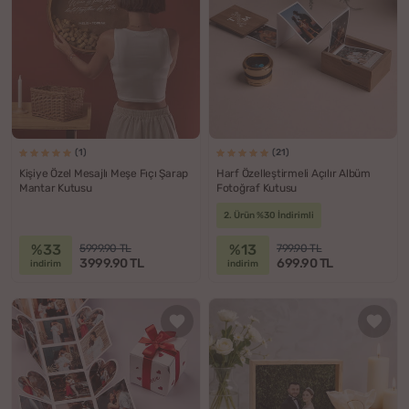
(1)
(21)
Kişiye Özel Mesajlı Meşe Fıçı Şarap
Harf Özelleştirmeli Açılır Albüm
Mantar Kutusu
Fotoğraf Kutusu
2. Ürün %30 İndirimli
%33
%13
5999.90 TL
799.90 TL
3999.90 TL
699.90 TL
indirim
indirim