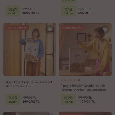
%21
%13
1399.90 TL
799.90 TL
1099.90 TL
699.90 TL
indirim
indirim
KARGO BEDAVA
KARGO BEDAVA
(3)
Kişiye Özel Şarap Skalası Tasarımlı
Tipografik Üzüm Çeşitleri Kadeh
Mantar Tıpa Kutusu
Tasarımlı Mantar Tıpa Kumbarası
%25
%25
1999.90 TL
1999.90 TL
1499.90 TL
1499.90 TL
indirim
indirim