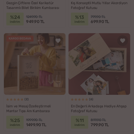
Gezgin Çiftlere Özel Karikatür
Kış Konseptli Mutlu Yıllar Akordiyon
Tasarımlı Bilet Birikim Kumbarası
Fotoğraf Kutusu
%24
%13
1249.90 TL
799.90 TL
949.90 TL
699.90 TL
indirim
indirim
KARGO BEDAVA
(2)
(6)
İsim ve Mesaj Özelleştirmeli
En Değerli Arkadaşa Hediye Ahşap
Mantar Tıpa Anı Kumbarası
Fotoğraf Kutusu
%25
%11
1999.90 TL
899.90 TL
1499.90 TL
799.90 TL
indirim
indirim