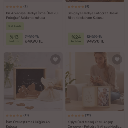
(8)
(5)
Kız Arkadaşa Hediye İsme Özel 70li
Sevgiliye Hediye Fotoğraf Baskılı
Fotoğraf Saklama kutusu
Bilet Koleksiyon Kutusu
5 al 4 öde
%13
%24
749.90 TL
1249.90 TL
649.90 TL
949.90 TL
indirim
indirim
(21)
(32)
İsim Özelleştirmeli Düğün Anı
Kişiye Özel Mesaj Yazılı Ahşap
Kutusu
Çerçeve - Fotoğraflı Ahşap Hediye