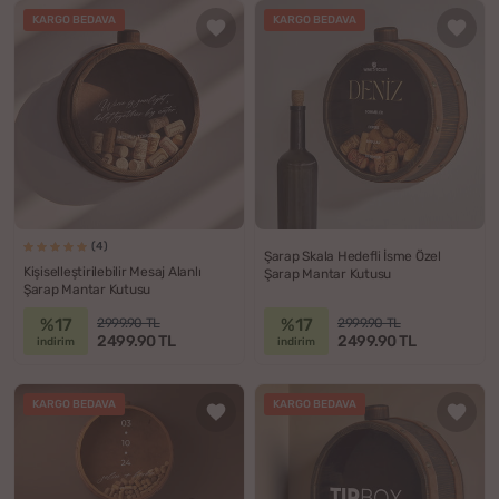
KARGO BEDAVA
KARGO BEDAVA
(4)
Şarap Skala Hedefli İsme Özel
Kişiselleştirilebilir Mesaj Alanlı
Şarap Mantar Kutusu
Şarap Mantar Kutusu
%17
%17
2999.90 TL
2999.90 TL
2499.90 TL
2499.90 TL
indirim
indirim
KARGO BEDAVA
KARGO BEDAVA