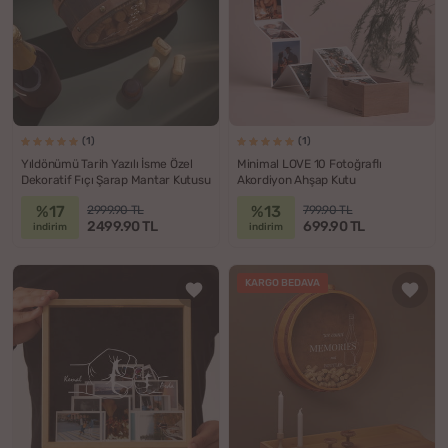
(1)
(1)
Yıldönümü Tarih Yazılı İsme Özel
Minimal LOVE 10 Fotoğraflı
Dekoratif Fıçı Şarap Mantar Kutusu
Akordiyon Ahşap Kutu
%17
%13
2999.90 TL
799.90 TL
2499.90 TL
699.90 TL
indirim
indirim
KARGO BEDAVA