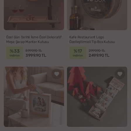
Özel Gün Tarihli İsme Özel Dekoratif
Kafe Restaurant Logo
Meşe Şarap Mantar Kutusu
Özelleştirmeli Tip Box Kutusu
%33
%17
5999.90 TL
2999.90 TL
3999.90 TL
2499.90 TL
indirim
indirim