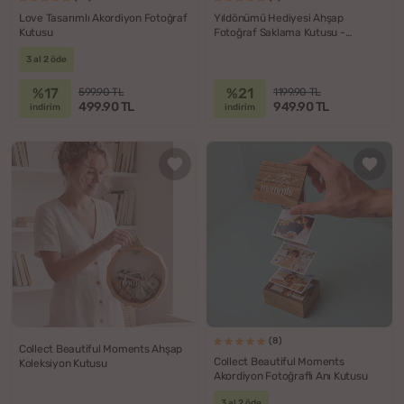
Love Tasarımlı Akordiyon Fotoğraf
Yıldönümü Hediyesi Ahşap
Kutusu
Fotoğraf Saklama Kutusu -
Suluboya Efektli Fotoğraf Albümü
3 al 2 öde
%17
%21
599.90 TL
1199.90 TL
499.90 TL
949.90 TL
indirim
indirim
(8)
Collect Beautiful Moments Ahşap
Collect Beautiful Moments
Koleksiyon Kutusu
Akordiyon Fotoğraflı Anı Kutusu
3 al 2 öde