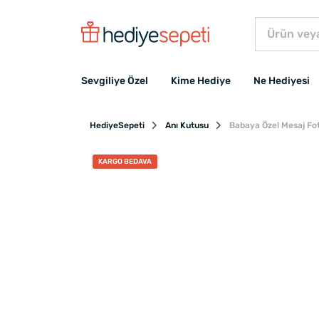
Sevgiliye Özel
Kime Hediye
Ne Hediyesi
HediyeSepeti
Anı Kutusu
Babaya Özel Mesaj Fot
KARGO BEDAVA