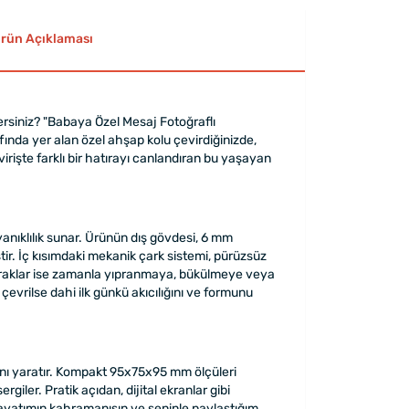
rün Açıklaması
dersiniz? "Babaya Özel Mesaj Fotoğraflı
ında yer alan özel ahşap kolu çevirdiğinizde,
virişte farklı bir hatırayı canlandıran bu yaşayan
.
yanıklılık sunar. Ürünün dış gövdesi, 6 mm
tir. İç kısımdaki mekanik çark sistemi, pürüzsüz
apraklar ise zamanla yıpranmaya, bükülmeye veya
evrilse dahi ilk günkü akıcılığını ve formunu
lanı yaratır. Kompakt 95x75x95 mm ölçüleri
iler. Pratik açıdan, dijital ekranlar gibi
ayatımın kahramanısın ve seninle paylaştığım