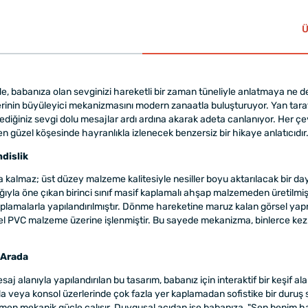
Ü
nde, babanıza olan sevginizi hareketli bir zaman tüneliyle anlatmaya ne 
erinin büyüleyici mekanizmasını modern zanaatla buluşturuyor. Yan taraf
stediğiniz sevgi dolu mesajlar ardı ardına akarak adeta canlanıyor. Her çe
 güzel köşesinde hayranlıkla izlenecek benzersiz bir hikaye anlatıcıdır
dislik
a kalmaz; üst düzey malzeme kalitesiyle nesiller boyu aktarılacak bir da
ığıyla öne çıkan birinci sınıf masif kaplamalı ahşap malzemeden üretilmiş
saplamalarla yapılandırılmıştır. Dönme hareketine maruz kalan görsel y
el PVC malzeme üzerine işlenmiştir. Bu sayede mekanizma, binlerce kez ç
 Arada
j alanıyla yapılandırılan bu tasarım, babanız için interaktif bir keşif a
veya konsol üzerlerinde çok fazla yer kaplamadan sofistike bir duruş serg
en mekanik güçle çalışır. Duygusal açıdan ise babanıza, "Sen benim h