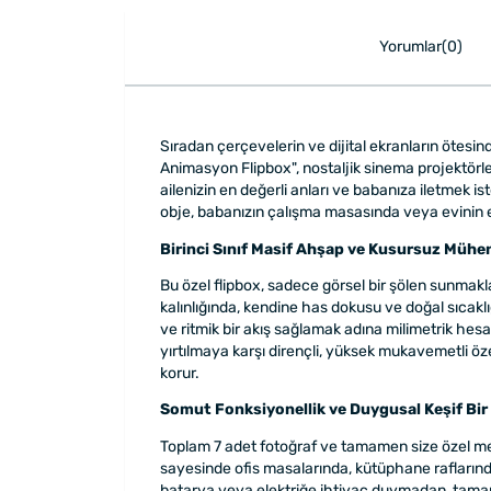
Yorumlar(0)
Sıradan çerçevelerin ve dijital ekranların ötesi
Animasyon Flipbox", nostaljik sinema projektörl
ailenizin en değerli anları ve babanıza iletmek i
obje, babanızın çalışma masasında veya evinin en
Birinci Sınıf Masif Ahşap ve Kusursuz Mühen
Bu özel flipbox, sadece görsel bir şölen sunmakl
kalınlığında, kendine has dokusu ve doğal sıcakl
ve ritmik bir akış sağlamak adına milimetrik he
yırtılmaya karşı dirençli, yüksek mukavemetli öz
korur.
Somut Fonksiyonellik ve Duygusal Keşif Bir
Toplam 7 adet fotoğraf ve tamamen size özel mesa
sayesinde ofis masalarında, kütüphane raflarında 
batarya veya elektriğe ihtiyaç duymadan, tamam