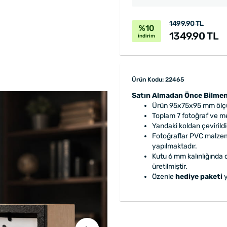
1499.90 TL
%10
1349.90 TL
indirim
Ürün Kodu: 22465
Satın Almadan Önce Bilmen
Ürün 95x75x95 mm ölçü
Toplam 7 fotoğraf ve mes
Yandaki koldan çevirild
Fotoğraflar PVC malzem
yapılmaktadır.
Kutu 6 mm kalınlığında
üretilmiştir.
Özenle
hediye paketi
y