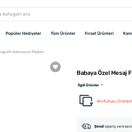
Popüler Hediyeler
Tüm Ürünler
Fırsat Ürünleri
Kam
oğraflı Animasyon Flipbox
Babaya Özel Mesaj F
İlgili Ürünler
Anı Kutusu Ürünleri
Şimdi
sipariş verirsen