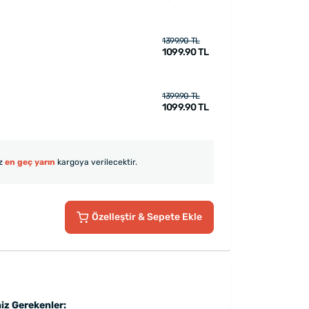
1399.90 TL
1099.90 TL
1399.90 TL
1099.90 TL
iz
en geç yarın
kargoya verilecektir.
Özelleştir
& Sepete Ekle
iz Gerekenler: