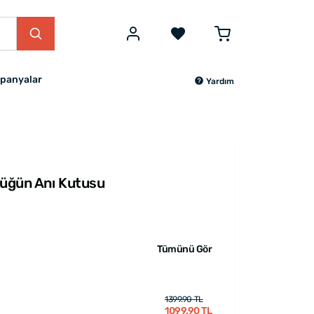
panyalar
Yardım
Düğün Anı Kutusu
Tümünü Gör
1399.90 TL
1099.90 TL