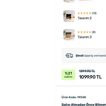
(13)
Tasarım 2
(8)
Tasarım 3
Şimdi
sipariş verirsen
1399.90 TL
%21
1099.90 TL
indirim
Ürün Kodu: 19348
Satın Almadan Önce Bilmen