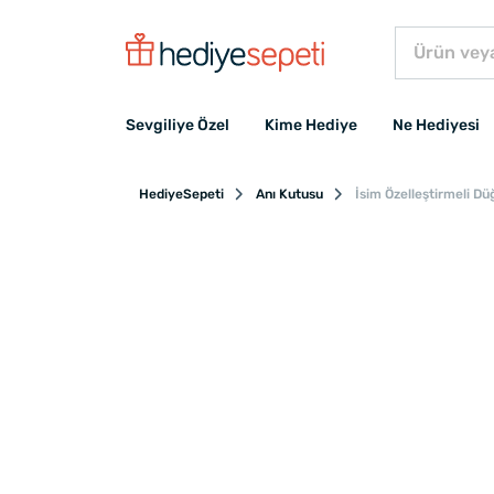
Sevgiliye Özel
Kime Hediye
Ne Hediyesi
HediyeSepeti
Anı Kutusu
İsim Özelleştirmeli D