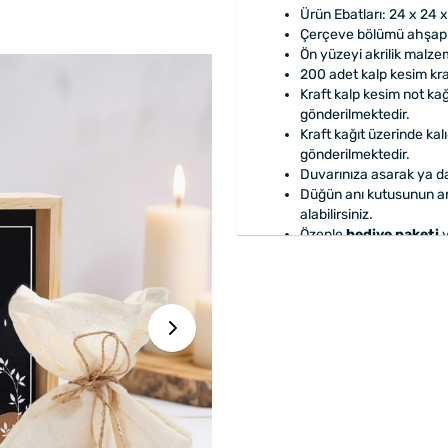
Ürün Ebatları: 24 x 24 x
Çerçeve bölümü ahşap 
Ön yüzeyi akrilik malzem
200 adet kalp kesim kra
Kraft kalp kesim not kağ
gönderilmektedir.
Kraft kağıt üzerinde ka
gönderilmektedir.
Duvarınıza asarak ya da
Düğün anı kutusunun ark
alabilirsiniz.
Özenle
hediye paketi
y