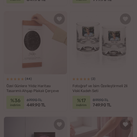
(44)
(2)
Özel Günlere Yıldız Haritası
Fotoğraf ve İsim Özelleştirmeli 2li
Tasarımlı Ahşap Plakalı Çerçeve
Viski Kadeh Seti
%36
%17
699.90 TL
899.90 TL
449.90 TL
749.90 TL
indirim
indirim