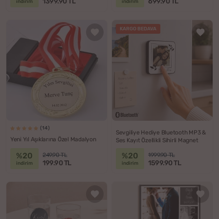
1399.90 TL
699.90 TL
indirim
indirim
KARGO BEDAVA
(14)
Sevgiliye Hediye Bluetooth MP3 &
Yeni Yıl Aşıklarına Özel Madalyon
Ses Kayıt Özellikli Sihirli Magnet
%20
%20
249.90 TL
1999.90 TL
199.90 TL
1599.90 TL
indirim
indirim