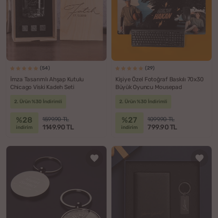
(54)
(29)
İmza Tasarımlı Ahşap Kutulu
Kişiye Özel Fotoğraf Baskılı 70x30
Chicago Viski Kadeh Seti
Büyük Oyuncu Mousepad
2. Ürün %30 İndirimli
2. Ürün %30 İndirimli
%28
%27
1599.90 TL
1099.90 TL
1149.90 TL
799.90 TL
indirim
indirim