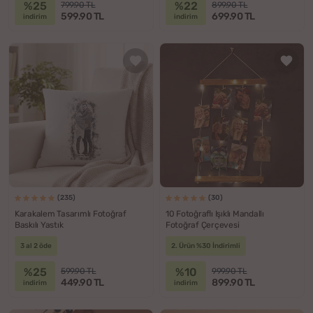
%25
%22
799.90 TL
899.90 TL
599.90 TL
699.90 TL
indirim
indirim
(235)
(30)
Karakalem Tasarımlı Fotoğraf
10 Fotoğraflı Işıklı Mandallı
Baskılı Yastık
Fotoğraf Çerçevesi
3 al 2 öde
2. Ürün %30 İndirimli
%25
%10
599.90 TL
999.90 TL
449.90 TL
899.90 TL
indirim
indirim