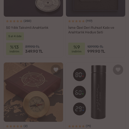
(250)
(117)
50 Yıllık Takvimli Anahtarlık
İsme Özel Deri Ruhsat Kabı ve
Anahtarlık Hediye Seti
5 al 4 öde
%13
%9
399.90 TL
1099.90 TL
349.90 TL
999.90 TL
indirim
indirim
(2)
(71)