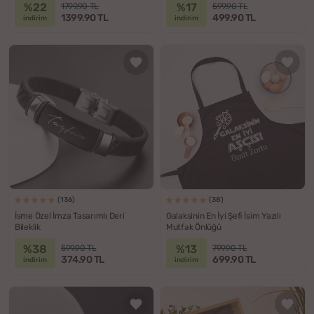
%22
%17
1799.90 TL
599.90 TL
1399.90 TL
499.90 TL
indirim
indirim
(136)
(38)
İsme Özel İmza Tasarımlı Deri
Galaksinin En İyi Şefi İsim Yazılı
Bileklik
Mutfak Önlüğü
%38
%13
599.90 TL
799.90 TL
374.90 TL
699.90 TL
indirim
indirim