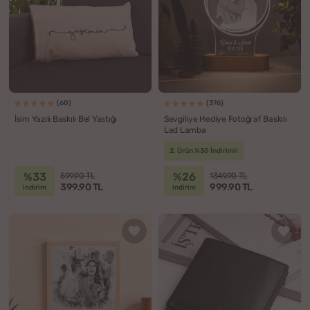
(60)
(376)
İsim Yazılı Baskılı Bel Yastığı
Sevgiliye Hediye Fotoğraf Baskılı
Led Lamba
2. Ürün %30 İndirimli
%33
%26
599.90 TL
1349.90 TL
399.90 TL
999.90 TL
indirim
indirim