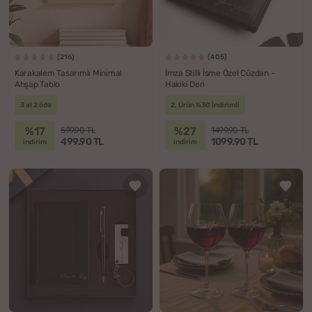
(216)
(405)
Karakalem Tasarımlı Minimal
İmza Stilli İsme Özel Cüzdan -
Ahşap Tablo
Hakiki Deri
3 al 2 öde
2. Ürün %30 İndirimli
%17
%27
599.90 TL
1499.90 TL
499.90 TL
1099.90 TL
indirim
indirim