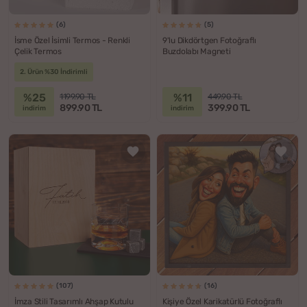
(6)
(5)
İsme Özel İsimli Termos - Renkli
9'lu Dikdörtgen Fotoğraflı
Çelik Termos
Buzdolabı Magneti
2. Ürün %30 İndirimli
%25
%11
1199.90 TL
449.90 TL
899.90 TL
399.90 TL
indirim
indirim
(107)
(16)
İmza Stili Tasarımlı Ahşap Kutulu
Kişiye Özel Karikatürlü Fotoğraflı