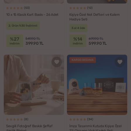
(53)
(12)
10 x 15 Klasik Kart Baskı - 26 Adet
Kişiye Özel Not Defteri ve Kalem
Hediye Seti
2. Ürün %30 İndirimli
5 al 4 öde
%27
%14
549.90 TL
699.90 TL
399.90 TL
599.90 TL
indirim
indirim
KARGO BEDAVA
(8)
(34)
Sevgili Fotoğraf Baskılı Şeffaf
İmza Tasarımlı Kutuda Kişiye Özel
Akrilik Plaket
2'li Chicago Viski Kadeh Seti