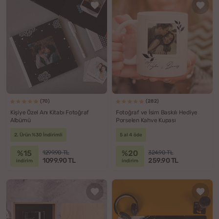
(70)
(282)
Kişiye Özel Anı Kitabı Fotoğraf
Fotoğraf ve İsim Baskılı Hediye
Albümü
Porselen Kahve Kupası
2. Ürün %30 İndirimli
5 al 4 öde
%15
%20
1299.90 TL
324.90 TL
1099.90 TL
259.90 TL
indirim
indirim