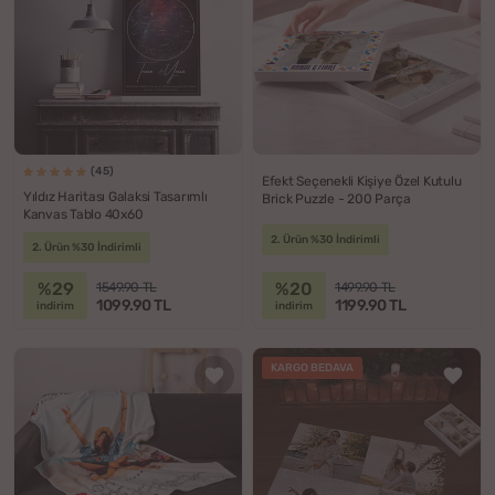
(45)
Efekt Seçenekli Kişiye Özel Kutulu
Yıldız Haritası Galaksi Tasarımlı
Brick Puzzle - 200 Parça
Kanvas Tablo 40x60
2. Ürün %30 İndirimli
2. Ürün %30 İndirimli
%29
%20
1549.90 TL
1499.90 TL
1099.90 TL
1199.90 TL
indirim
indirim
KARGO BEDAVA