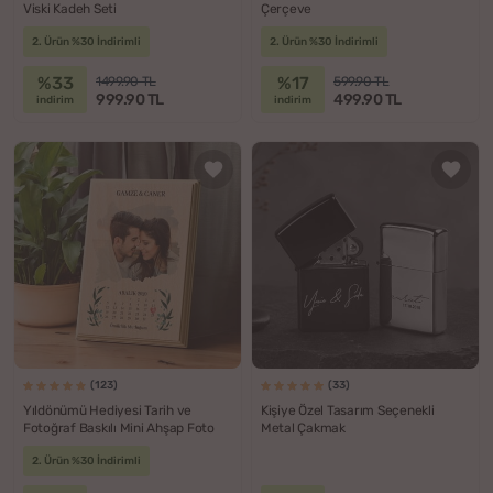
Viski Kadeh Seti
Çerçeve
2. Ürün %30 İndirimli
2. Ürün %30 İndirimli
%33
%17
1499.90 TL
599.90 TL
999.90 TL
499.90 TL
indirim
indirim
(123)
(33)
Yıldönümü Hediyesi Tarih ve
Kişiye Özel Tasarım Seçenekli
Fotoğraf Baskılı Mini Ahşap Foto
Metal Çakmak
2. Ürün %30 İndirimli