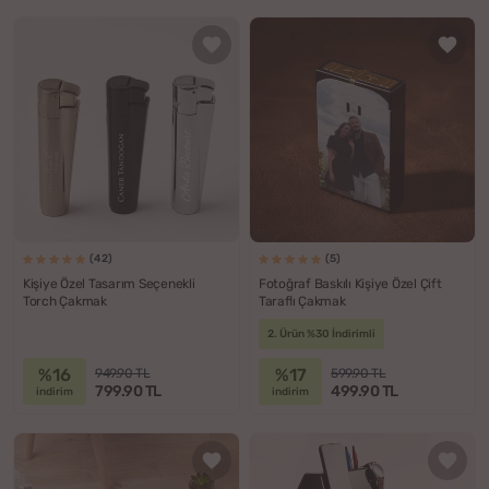
(42)
(5)
Kişiye Özel Tasarım Seçenekli
Fotoğraf Baskılı Kişiye Özel Çift
Torch Çakmak
Taraflı Çakmak
2. Ürün %30 İndirimli
%16
%17
949.90 TL
599.90 TL
799.90 TL
499.90 TL
indirim
indirim