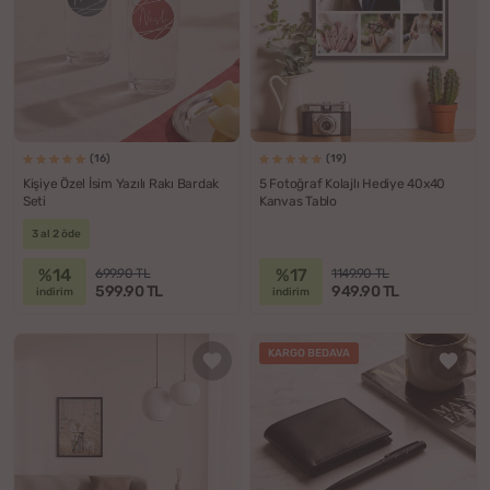
(16)
(19)
Kişiye Özel İsim Yazılı Rakı Bardak
5 Fotoğraf Kolajlı Hediye 40x40
Seti
Kanvas Tablo
3 al 2 öde
%14
%17
699.90 TL
1149.90 TL
599.90 TL
949.90 TL
indirim
indirim
KARGO BEDAVA