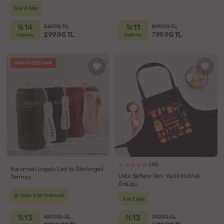
5 al 4 öde
%14
%11
349.90 TL
899.90 TL
299.90 TL
799.90 TL
indirim
indirim
KARGO BEDAVA
(35)
Kurumsal Logolu Led Isı Göstergeli
Usta Şeflere İsim Yazılı Mutfak
Termos
Önlüğü
2. Ürün %30 İndirimli
3 al 2 öde
%13
%13
1599.90 TL
799.90 TL