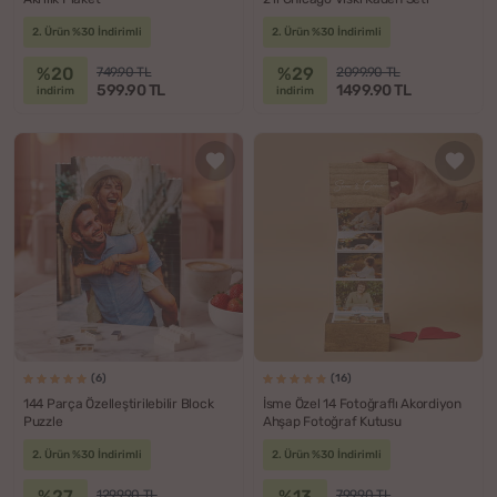
2. Ürün %30 İndirimli
2. Ürün %30 İndirimli
%20
%29
749.90 TL
2099.90 TL
599.90 TL
1499.90 TL
indirim
indirim
(6)
(16)
144 Parça Özelleştirilebilir Block
İsme Özel 14 Fotoğraflı Akordiyon
Puzzle
Ahşap Fotoğraf Kutusu
2. Ürün %30 İndirimli
2. Ürün %30 İndirimli
%27
%13
1299.90 TL
799.90 TL