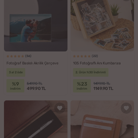
(56)
(22)
Fotoğraf Baskılı Akrilik Çerçeve
105 Fotoğraflı Anı Kumbarası
3 al 2 öde
2. Ürün %30 İndirimli
%9
%23
549.90 TL
1499.90 TL
499.90 TL
1149.90 TL
indirim
indirim