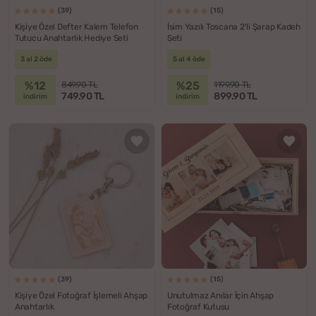
(39)
(15)
Kişiye Özel Defter Kalem Telefon
İsim Yazılı Toscana 2'li Şarap Kadeh
Tutucu Anahtarlık Hediye Seti
Seti
3 al 2 öde
5 al 4 öde
%12
%25
849.90 TL
1199.90 TL
749.90 TL
899.90 TL
indirim
indirim
(39)
(15)
Kişiye Özel Fotoğraf İşlemeli Ahşap
Unutulmaz Anılar İçin Ahşap
Anahtarlık
Fotoğraf Kutusu