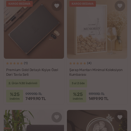
KARGO BEDAVA
KARGO BEDAVA
(1)
(4)
Premium Gold Detaylı Kişiye Özel
Şarap Mantarı Minimal Koleksiyon
Deri Tavla Seti
Kumbarası
2. Ürün %30 İndirimli
3 al 2 öde
%25
%25
9999.90 TL
1999.90 TL
7499.90 TL
1499.90 TL
indirim
indirim