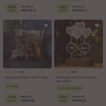
%20
%22
1999.90 TL
1799.90 TL
1599.90 TL
1399.90 TL
indirim
indirim
(44)
(362)
Aileye Özel Fotograf Baskılı Yastık
Aşık Kalpler İsim Yazılı 3 Boyutlu
Led Lamba
3 al 2 öde
2. Ürün %30 İndirimli
%18
%26
549.90 TL
1349.90 TL
449.90 TL
999.90 TL
indirim
indirim