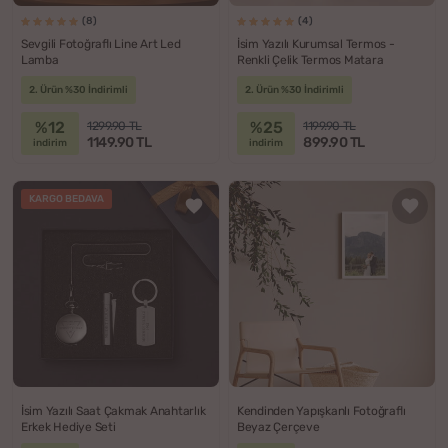
(8)
(4)
Sevgili Fotoğraflı Line Art Led
İsim Yazılı Kurumsal Termos -
Lamba
Renkli Çelik Termos Matara
2. Ürün %30 İndirimli
2. Ürün %30 İndirimli
%12
%25
1299.90 TL
1199.90 TL
1149.90 TL
899.90 TL
indirim
indirim
KARGO BEDAVA
İsim Yazılı Saat Çakmak Anahtarlık
Kendinden Yapışkanlı Fotoğraflı
Erkek Hediye Seti
Beyaz Çerçeve