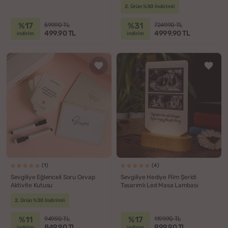
2. Ürün %30 İndirimli
%17
%31
599.90 TL
7249.90 TL
499.90 TL
4999.90 TL
indirim
indirim
(1)
(4)
Sevgiliye Eğlenceli Soru Cevap
Sevgiliye Hediye Film Şeridi
Aktivite Kutusu
Tasarımlı Led Masa Lambası
2. Ürün %30 İndirimli
%11
%17
949.90 TL
1199.90 TL
849.90 TL
999.90 TL
indirim
indirim