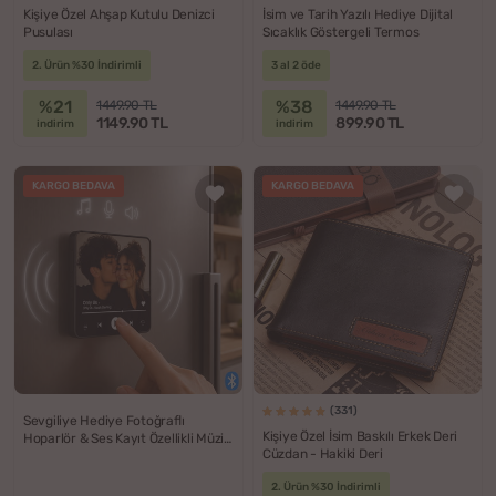
Kişiye Özel Ahşap Kutulu Denizci
İsim ve Tarih Yazılı Hediye Dijital
Pusulası
Sıcaklık Göstergeli Termos
2. Ürün %30 İndirimli
3 al 2 öde
%21
%38
1449.90 TL
1449.90 TL
1149.90 TL
899.90 TL
indirim
indirim
KARGO BEDAVA
KARGO BEDAVA
(331)
Sevgiliye Hediye Fotoğraflı
Kişiye Özel İsim Baskılı Erkek Deri
Hoparlör & Ses Kayıt Özellikli Müzik
Cüzdan - Hakiki Deri
Çalar Sihirli Magnet
2. Ürün %30 İndirimli