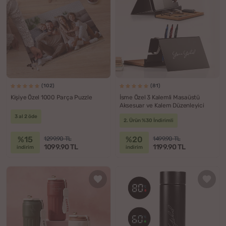
(102)
(81)
Kişiye Özel 1000 Parça Puzzle
İsme Özel 3 Kalemli Masaüstü
Aksesuar ve Kalem Düzenleyici
3 al 2 öde
2. Ürün %30 İndirimli
%15
%20
1299.90 TL
1499.90 TL
1099.90 TL
1199.90 TL
indirim
indirim