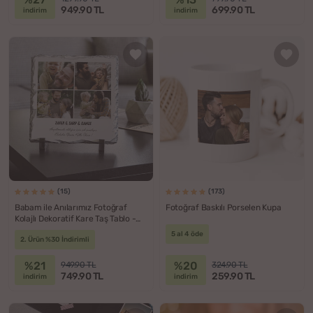
949.90 TL
699.90 TL
indirim
indirim
(15)
(173)
Babam ile Anılarımız Fotoğraf
Fotoğraf Baskılı Porselen Kupa
Kolajlı Dekoratif Kare Taş Tablo -
19x19 cm
5 al 4 öde
2. Ürün %30 İndirimli
%21
%20
949.90 TL
324.90 TL
749.90 TL
259.90 TL
indirim
indirim