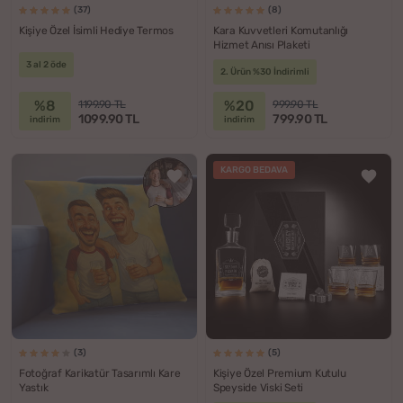
(37)
(8)
Kişiye Özel İsimli Hediye Termos
Kara Kuvvetleri Komutanlığı
Hizmet Anısı Plaketi
3 al 2 öde
2. Ürün %30 İndirimli
%8
%20
1199.90 TL
999.90 TL
1099.90 TL
799.90 TL
indirim
indirim
KARGO BEDAVA
(3)
(5)
Fotoğraf Karikatür Tasarımlı Kare
Kişiye Özel Premium Kutulu
Yastık
Speyside Viski Seti