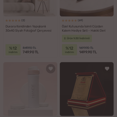
(2)
(69)
Duvara Kendinden Yapışkanlı
Özel Kutusunda İsimli Cüzdan
30x40 Siyah Fotoğraf Çerçevesi
Kalem Hediye Seti - Hakiki Deri
2. Ürün %30 İndirimli
%12
%12
849.90 TL
1699.90 TL
749.90 TL
1499.90 TL
indirim
indirim