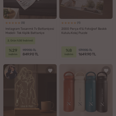
(5)
(1)
Instagram Tasarımlı Tv Battaniyesi
2000 Parça 4'lü Fotoğraf Baskılı
Modeli- Tek Kişilik Battaniye
Kutulu Kolaj Puzzle
2. Ürün %30 İndirimli
%29
%8
1199.90 TL
1799.90 TL
849.90 TL
1649.90 TL
indirim
indirim