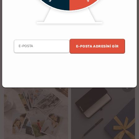
(9)
(63)
Yeni Başlangıçlar Defter Kalem
İmza Tasarımlı Kişiye Özel Otomatik
Hediye Seti
Cüzdan - Hakiki Deri
E-POSTA ADRESINI GIR
2. Ürün %30 İndirimli
2. Ürün %30 İndirimli
%14
%27
699.90 TL
1499.90 TL
599.90 TL
1099.90 TL
indirim
indirim