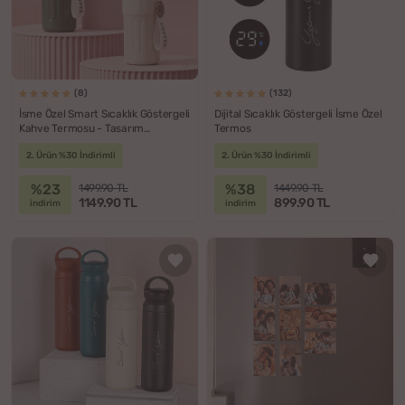
(8)
(132)
İsme Özel Smart Sıcaklık Göstergeli
Dijital Sıcaklık Göstergeli İsme Özel
Kahve Termosu - Tasarım
Termos
Seçenekli
2. Ürün %30 İndirimli
2. Ürün %30 İndirimli
%23
%38
1499.90 TL
1449.90 TL
1149.90 TL
899.90 TL
indirim
indirim