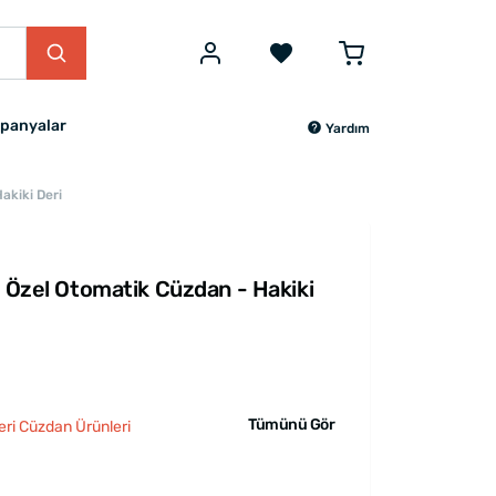
panyalar
Yardım
akiki Deri
e Özel Otomatik Cüzdan - Hakiki
Tümünü Gör
eri Cüzdan Ürünleri