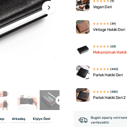
(9)
Vegan Deri
(39)
Vintage Hakiki Deri
(63)
Mekanizmalı Hakiki
(405)
Parlak Hakiki Deri
(330)
Parlak Hakiki Deri 2
Bugün sipariş verirsen
aşı
Arkadaş
Kişiye Özel
verilecektir.