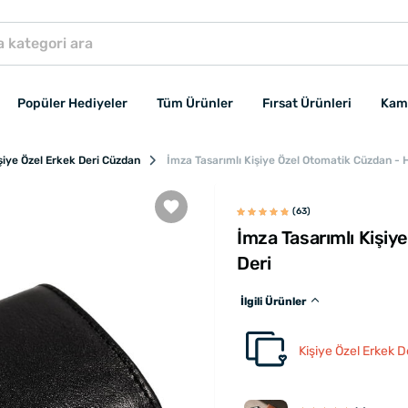
Popüler Hediyeler
Tüm Ürünler
Fırsat Ürünleri
Kam
şiye Özel Erkek Deri Cüzdan
İmza Tasarımlı Kişiye Özel Otomatik Cüzdan - H
(63)
İmza Tasarımlı Kişiy
Deri
İlgili Ürünler
Kişiye Özel Erkek D