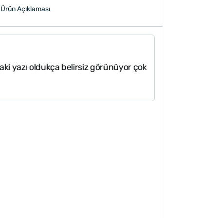
Ürün Açıklaması
"bir puan kırdı
ça belirsiz görünüyor çok soluk"
bankonot anca sı
anlamda gayet 