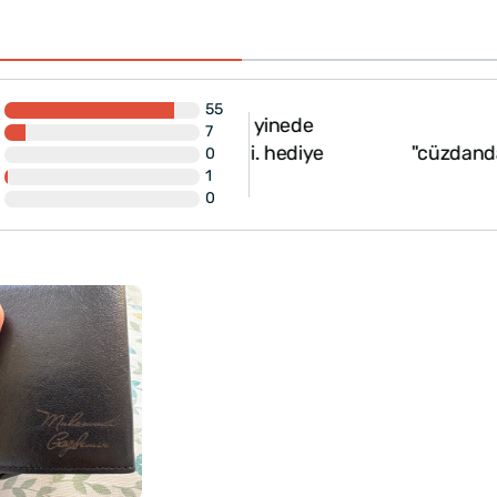
55
biraz silik ama ben yinede
7
diye sepetim beni. hediye
"cüzdandaki yazı olduk
0
1
0