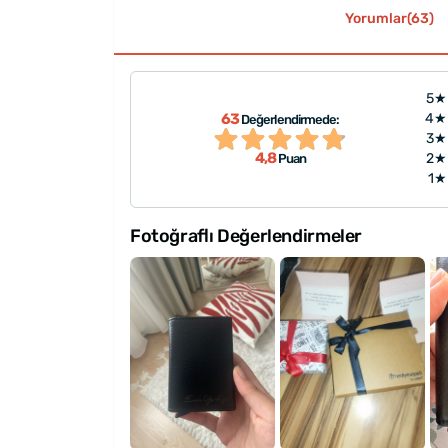
Yorumlar(63)
5★
"çok kaliteli ve şık evet isim 
63
4★
Değerlendirmede:
bayıldım. Yine yanıltmadı he
3★
4,8
2★
Puan
için değişmeyen adres"
1★
Fotoğraflı Değerlendirmeler