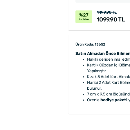
1499.90 TL
%27
1099.90 TL
indirim
Ürün Kodu: 13652
Satın Almadan Önce Bilmen
Hakiki deriden imal edilm
Kartlık Cüzdan İçi Bölmele
Yapılmıştır.
Kızak 5 Adet Kart Almak
Harici 2 Adet Kart Bölm
bulunur.
7 cm x 9.5 cm ölçüsünd
Özenle
hediye paketi
y