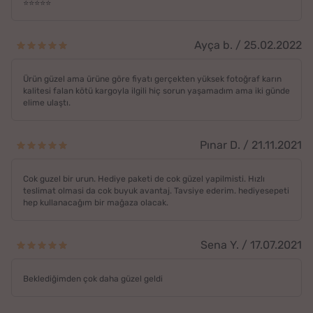
⭐️⭐️⭐️⭐️⭐️
Ayça b. / 25.02.2022
Ürün güzel ama ürüne göre fiyatı gerçekten yüksek fotoğraf karın
kalitesi falan kötü kargoyla ilgili hiç sorun yaşamadım ama iki günde
elime ulaştı.
Pınar D. / 21.11.2021
Cok guzel bir urun. Hediye paketi de cok güzel yapilmisti. Hızlı
teslimat olmasi da cok buyuk avantaj. Tavsiye ederim. hediyesepeti
hep kullanacağım bir mağaza olacak.
Sena Y. / 17.07.2021
Beklediğimden çok daha güzel geldi