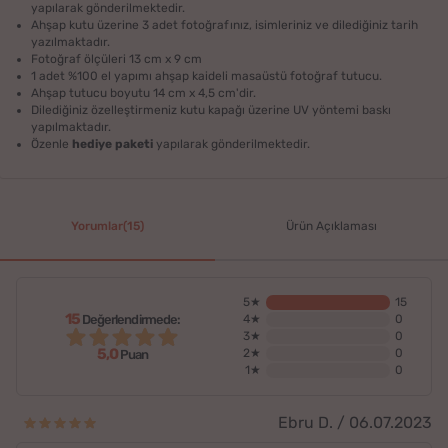
yapılarak gönderilmektedir.
Ahşap kutu üzerine 3 adet fotoğrafınız, isimleriniz ve dilediğiniz tarih
yazılmaktadır.
Fotoğraf ölçüleri 13 cm x 9 cm
1 adet %100 el yapımı ahşap kaideli masaüstü fotoğraf tutucu.
Ahşap tutucu boyutu 14 cm x 4,5 cm'dir.
Dilediğiniz özelleştirmeniz kutu kapağı üzerine UV yöntemi baskı
yapılmaktadır.
Özenle
hediye paketi
yapılarak gönderilmektedir.
Yorumlar(15)
Ürün Açıklaması
5★
15
15
Değerlendirmede:
4★
0
3★
0
5,0
2★
0
Puan
1★
0
Ebru D. / 06.07.2023