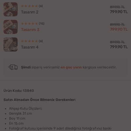
(6)
899.90 TL
799.90 TL
Tasarım 2
(15)
899.90 TL
799.90 TL
Tasarım 3
(6)
899.90 TL
799.90 TL
Tasarım 4
Şimdi
sipariş verirseniz
en geç yarın
kargoya verilecektir.
Ürün Kodu: 13840
Satın Almadan Önce Bilmeniz Gerekenler:
Ahşap Kutu Ölçüleri;
Genişlik 31 cm
Boy 11 cm
En 15 cm
Fotoğraf kutusu içerisinde 9 adet dilediğiniz fotoğrafınız baskı