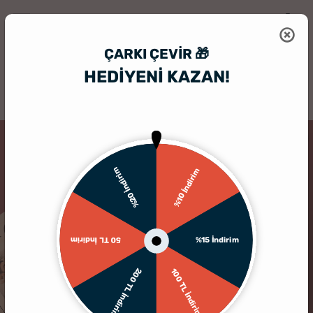
ÇARKI ÇEVIR 🎁
HEDİYENİ KAZAN!
HediyeSepeti
Hediye Seti
Unutulmaz Anılar İçin Ahşap Fotoğraf Ku
%20 İndirim
%10 İndirim
%15 İndirim
50 TL İndirim
200 TL İndirim
100 TL İndirim