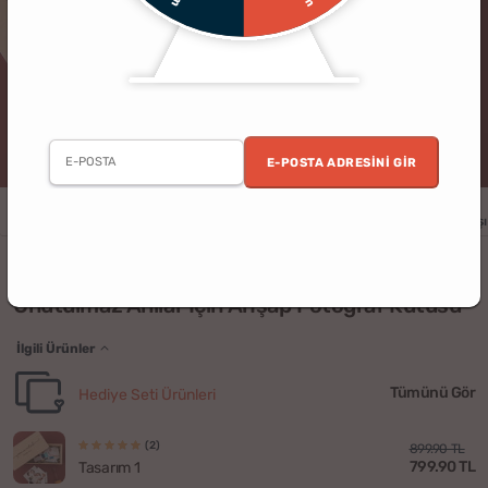
E-POSTA ADRESINI GIR
Erkek
Kadın
Yıldönümü
Doğum Günü
Sevgililer Günü
Yılbaşı
(15)
Unutulmaz Anılar İçin Ahşap Fotoğraf Kutusu
İlgili Ürünler
Tümünü Gör
Hediye Seti Ürünleri
(2)
899.90 TL
799.90 TL
Tasarım 1