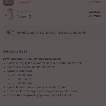
299.90 TL
Tasarım 1
(1)
449.90 TL
299.90 TL
Tasarım 2
Şimdi
sipariş verirseniz
bugün
kargoya verilecektir.
Ürün Kodu: 13682
Satın Almadan Önce Bilmeniz Gerekenler:
Çoraplar sağlığınız ve konforunuz için %100 polyesterdir.
1 çift baskılı çorap gönderilmektedir.
Çorap Numaraları:
41 - 44 numara
38 - 41 numara
35 -38 numara
Çorap baskısı canlı ve kalıcıdır, solma yapmaz.
Özel esnek yapısı sayesinde ayağınızı sıkmadan sarar.
Özenle
hediye paketi
yapılarak gönderilmektedir.