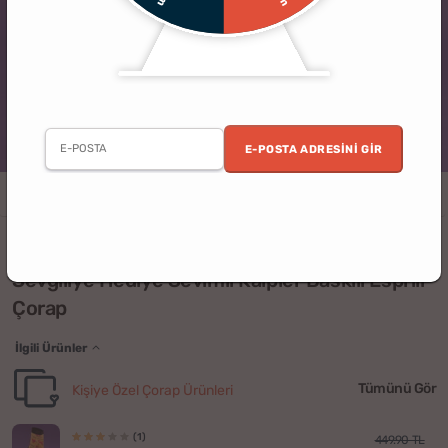
E-POSTA ADRESINI GIR
Erkek
Kadın
Yıldönümü
Sevgililer Günü
Sevgili
Kişiye Özel
(1)
Sevgiliye Hediye Sevimli Kalpler Baskılı Esprili
Çorap
İlgili Ürünler
Tümünü Gör
Kişiye Özel Çorap Ürünleri
(1)
449.90 TL