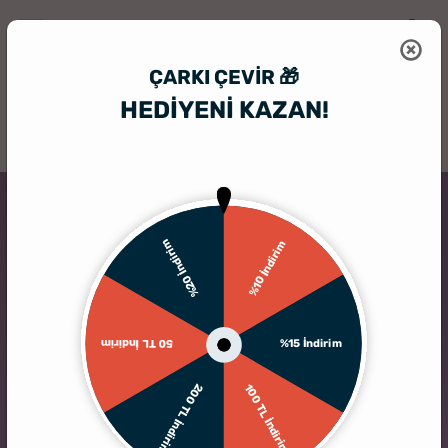
ÇARKI ÇEVIR 🎁
HEDİYENİ KAZAN!
HediyeSepeti
Kişiye Özel Hediyelik Aksesuar
Kişiye Özel Çorap
%20 İndirim
%10 İndirim
%15 İndirim
50 TL İndirim
200 TL İndirim
100 TL İndirim