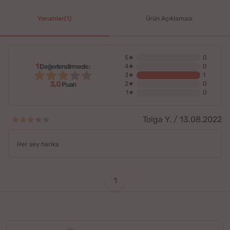
Yorumlar(1)
Ürün Açıklaması
5★
0
1
Değerlendirmede:
4★
0
3★
1
3,0
2★
0
Puan
1★
0
Tolga Y. / 13.08.2022
Her sey harika
1