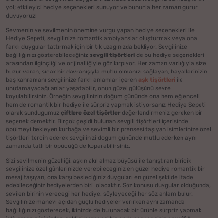
yol; etkileyici hediye seçenekleri sunuyor ve bununla her zaman gurur
duyuyoruz!
Sevmenin ve sevilmenin önemine vurgu yapan hediye seçenekleri ile
Hediye Sepeti, sevgilinize romantik ambiyanslar oluşturmak veya ona
farklı duygular tattırmak için bir tık uzağınızda bekliyor. Sevgilinize
bağlılığınızı gösterebileceğiniz
sevgili tişörtleri
de bu hediye seçenekleri
arasından ilginçliği ve orijinalliğiyle göz kırpıyor. Her zaman varlığıyla size
huzur veren, sıcak bir davranışıyla mutlu olmanızı sağlayan, hayallerinizin
baş kahramanı sevgilinize farklı anlamlar içeren
aşk tişörtleri
ile
unutamayacağı anlar yaşatabilir, onun güzel gülüşünü seyre
koyulabilirsiniz. Örneğin sevgilinizin doğum gününde ona hem eğlenceli
hem de romantik bir hediye ile sürpriz yapmak istiyorsanız Hediye Sepeti
olarak sunduğumuz
çiftlere özel tişörtler
değerlendirmeniz gereken bir
seçenek demektir. Birçok çeşidi bulunan sevgili tişörtleri içerisinde
öpülmeyi bekleyen kurbağa ve sevimli bir prensesi taşıyan isimlerinize özel
tişörtleri tercih ederek sevgilinizi doğum gününde mutlu ederken aynı
zamanda tatlı bir öpücüğü de koparabilirsiniz.
Sizi sevilmenin güzelliği, aşkın akıl almaz büyüsü ile tanıştıran biricik
sevgilinize özel günlerinizde verebileceğiniz en güzel hediye romantik bir
mesaj taşıyan, ona karşı beslediğiniz duyguları en güzel şekilde ifade
edebileceğiniz hediyelerden biri olacaktır. Söz konusu duygular olduğunda,
sevilen birinin vereceği her hediye, söyleyeceği her söz anlam bulur.
Sevgilinize manevi açıdan güçlü hediyeler verirken aynı zamanda
bağlılığınızı gösterecek, ikinizde de bulunacak bir ürünle sürpriz yapmak