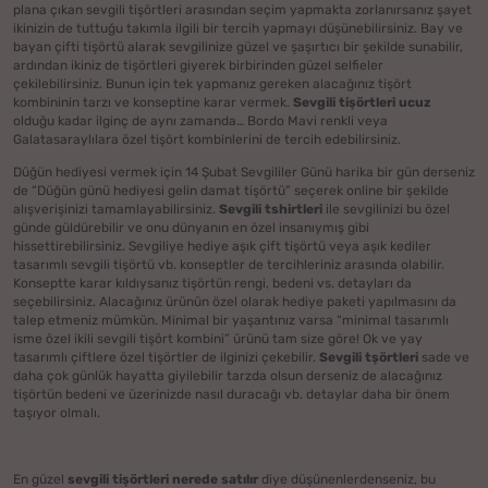
plana çıkan sevgili tişörtleri arasından seçim yapmakta zorlanırsanız şayet
ikinizin de tuttuğu takımla ilgili bir tercih yapmayı düşünebilirsiniz. Bay ve
bayan çifti tişörtü alarak sevgilinize güzel ve şaşırtıcı bir şekilde sunabilir,
ardından ikiniz de tişörtleri giyerek birbirinden güzel selfieler
çekilebilirsiniz. Bunun için tek yapmanız gereken alacağınız tişört
kombininin tarzı ve konseptine karar vermek.
Sevgili tişörtleri ucuz
olduğu kadar ilginç de aynı zamanda… Bordo Mavi renkli veya
Galatasaraylılara özel tişört kombinlerini de tercih edebilirsiniz.
Düğün hediyesi vermek için 14 Şubat Sevgililer Günü harika bir gün derseniz
de “Düğün günü hediyesi gelin damat tişörtü” seçerek online bir şekilde
alışverişinizi tamamlayabilirsiniz.
Sevgili tshirtleri
ile sevgilinizi bu özel
günde güldürebilir ve onu dünyanın en özel insanıymış gibi
hissettirebilirsiniz. Sevgiliye hediye aşık çift tişörtü veya aşık kediler
tasarımlı sevgili tişörtü vb. konseptler de tercihleriniz arasında olabilir.
Konseptte karar kıldıysanız tişörtün rengi, bedeni vs. detayları da
seçebilirsiniz. Alacağınız ürünün özel olarak hediye paketi yapılmasını da
talep etmeniz mümkün. Minimal bir yaşantınız varsa “minimal tasarımlı
isme özel ikili sevgili tişört kombini” ürünü tam size göre! Ok ve yay
tasarımlı çiftlere özel tişörtler de ilginizi çekebilir.
Sevgili tşörtleri
sade ve
daha çok günlük hayatta giyilebilir tarzda olsun derseniz de alacağınız
tişörtün bedeni ve üzerinizde nasıl duracağı vb. detaylar daha bir önem
taşıyor olmalı.
En güzel
sevgili tişörtleri nerede satılır
diye düşünenlerdenseniz, bu