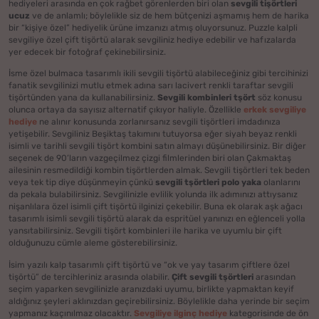
hediyeleri arasında en çok rağbet görenlerden biri olan
sevgili tişörtleri
ucuz
ve de anlamlı; böylelikle siz de hem bütçenizi aşmamış hem de harika
bir “kişiye özel” hediyelik ürüne imzanızı atmış oluyorsunuz. Puzzle kalpli
sevgiliye özel çift tişörtü alarak sevgiliniz hediye edebilir ve hafızalarda
yer edecek bir fotoğraf çekinebilirsiniz.
İsme özel bulmaca tasarımlı ikili sevgili tişörtü alabileceğiniz gibi tercihinizi
fanatik sevgilinizi mutlu etmek adına sarı lacivert renkli taraftar sevgili
tişörtünden yana da kullanabilirsiniz.
Sevgili kombinleri tşört
söz konusu
olunca ortaya da sayısız alternatif çıkıyor haliyle. Özellikle
erkek sevgiliye
hediye
ne alınır konusunda zorlanırsanız sevgili tişörtleri imdadınıza
yetişebilir. Sevgiliniz Beşiktaş takımını tutuyorsa eğer siyah beyaz renkli
isimli ve tarihli sevgili tişört kombini satın almayı düşünebilirsiniz. Bir diğer
seçenek de 90’ların vazgeçilmez çizgi filmlerinden biri olan Çakmaktaş
ailesinin resmedildiği kombin tişörtlerden almak. Sevgili tişörtleri tek beden
veya tek tip diye düşünmeyin çünkü
sevgili tşörtleri polo yaka
olanlarını
da pekala bulabilirsiniz. Sevgilinizle evlilik yolunda ilk adımınızı attıysanız
nişanlılara özel isimli çift tişörtü ilginizi çekebilir. Buna ek olarak aşk ağacı
tasarımlı isimli sevgili tişörtü alarak da espritüel yanınızı en eğlenceli yolla
yansıtabilirsiniz. Sevgili tişört kombinleri ile harika ve uyumlu bir çift
olduğunuzu cümle aleme gösterebilirsiniz.
İsim yazılı kalp tasarımlı çift tişörtü ve “ok ve yay tasarım çiftlere özel
tişörtü” de tercihleriniz arasında olabilir.
Çift sevgili tşörtleri
arasından
seçim yaparken sevgilinizle aranızdaki uyumu, birlikte yapmaktan keyif
aldığınız şeyleri aklınızdan geçirebilirsiniz. Böylelikle daha yerinde bir seçim
yapmanız kaçınılmaz olacaktır.
Sevgiliye ilginç hediye
kategorisinde de ön