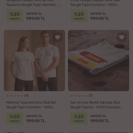
Sevgiliye Hediye Minimal Harf
El Ele Tutuşan Aşıklar İsme Özel
Tasarımlı Sevgili Tişört Kombini -
Sevgili Tişört Kombini - %100
%100 Pamuklu Kumaş
Pamuklu Kumaş
%20
%20
1499.90 TL
1499.90 TL
1199.90 TL
1199.90 TL
indirim
indirim
(4)
(3)
Minimal Tasarımlı İsme Özel İkili
Sarı Kırmızı Renkli Aşkınıza Özel
Sevgili Tişört Kombini - %100
Sevgili Tişörtü - %100 Pamuklu
Pamuklu Kumaş
Kumaş
%20
%20
1499.90 TL
1499.90 TL
1199.90 TL
1199.90 TL
indirim
indirim