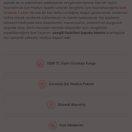
alanda da sıradanlıktan uzaklaşarak sevgilinizin ismine özel bir tişört
hazırlatmak için Hediye Sepeti sizlerle! Sevgiliniz için hazırlatacağınız
özel
tasarım t shirt
ile ona bir kez daha verdiğiniz değeri gösterecek, sizden bir
hatıra olarak sevilerek kullanılacak ve özenle saklanacak, hiç şüpheniz
olmasın! Hediyede ince düşüncenin, maneviyatın, anlamın ve duygunun
peşinde olup, derin mesajlar vermek isteyenler için; sevgilinize
sunabileceğiniz özel tasarım
sevgili tişörtleri kapıda ödeme
avantajıyla
her zamanki adreste, Hediye Sepeti’nde!
1250 TL Üzeri Ücretsiz Kargo
Ücretsiz Şık Hediye Paketi
Güvenli Alışveriş
Hızlı Gönderim