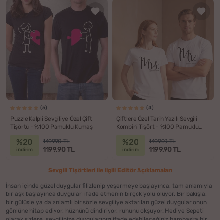
(5)
(4)
Puzzle Kalpli Sevgiliye Özel Çift
Çiftlere Özel Tarih Yazılı Sevgili
Tişörtü - %100 Pamuklu Kumaş
Kombini Tişört - %100 Pamuklu
Kumaş
%20
%20
1499.90 TL
1499.90 TL
1199.90 TL
1199.90 TL
indirim
indirim
Sevgili Tişörtleri ile ilgili Editör Açıklamaları
İnsan içinde güzel duygular filizlenip yeşermeye başlayınca, tam anlamıyla
bir aşk başlayınca duyguları ifade etmenin birçok yolu oluyor. Bir bakışla,
bir gülüşle ya da anlamlı bir sözle sevgiliye aktarılan güzel duygular onun
gönlüne hitap ediyor, hüznünü dindiriyor, ruhunu okşuyor. Hediye Sepeti
olarak sizlere, sevgilinize duygularınızı ifade edebileceğiniz bambaşka bir