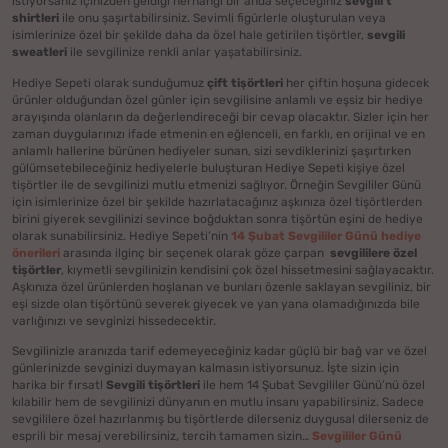
istiyorsanız içinizden geldiği herhangi bir anda seçeceğiniz
sevgili t
shirtleri
ile onu şaşırtabilirsiniz. Sevimli figürlerle oluşturulan veya
isimlerinize özel bir şekilde daha da özel hale getirilen tişörtler,
sevgili
sweatleri
ile sevgilinize renkli anlar yaşatabilirsiniz.
Hediye Sepeti olarak sunduğumuz
çift tişörtleri
her çiftin hoşuna gidecek
ürünler olduğundan özel günler için sevgilisine anlamlı ve eşsiz bir hediye
arayışında olanların da değerlendireceği bir cevap olacaktır. Sizler için her
zaman duygularınızı ifade etmenin en eğlenceli, en farklı, en orijinal ve en
anlamlı hallerine bürünen hediyeler sunan, sizi sevdiklerinizi şaşırtırken
gülümsetebileceğiniz hediyelerle buluşturan Hediye Sepeti kişiye özel
tişörtler ile de sevgilinizi mutlu etmenizi sağlıyor. Örneğin Sevgililer Günü
için isimlerinize özel bir şekilde hazırlatacağınız aşkınıza özel tişörtlerden
birini giyerek sevgilinizi sevince boğduktan sonra tişörtün eşini de hediye
olarak sunabilirsiniz. Hediye Sepeti’nin
14 Şubat Sevgililer Günü hediye
önerileri
arasında ilginç bir seçenek olarak göze çarpan
sevgililere özel
tişörtler
, kıymetli sevgilinizin kendisini çok özel hissetmesini sağlayacaktır.
Aşkınıza özel ürünlerden hoşlanan ve bunları özenle saklayan sevgiliniz, bir
eşi sizde olan tişörtünü severek giyecek ve yan yana olamadığınızda bile
varlığınızı ve sevginizi hissedecektir.
Sevgilinizle aranızda tarif edemeyeceğiniz kadar güçlü bir bağ var ve özel
günlerinizde sevginizi duymayan kalmasın istiyorsunuz. İşte sizin için
harika bir fırsat!
Sevgili tişörtleri
ile hem 14 Şubat Sevgililer Günü’nü özel
kılabilir hem de sevgilinizi dünyanın en mutlu insanı yapabilirsiniz. Sadece
sevgililere özel hazırlanmış bu tişörtlerde dilerseniz duygusal dilerseniz de
esprili bir mesaj verebilirsiniz, tercih tamamen sizin…
Sevgililer Günü