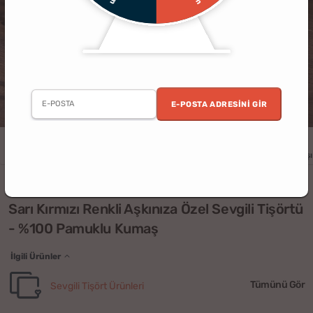
E-POSTA ADRESINI GIR
Erkek
Kadın
Yıldönümü
Doğum Günü
Sevgililer Günü
Yılbaşı
(3)
Sarı Kırmızı Renkli Aşkınıza Özel Sevgili Tişörtü
- %100 Pamuklu Kumaş
İlgili Ürünler
Tümünü Gör
Sevgili Tişört Ürünleri