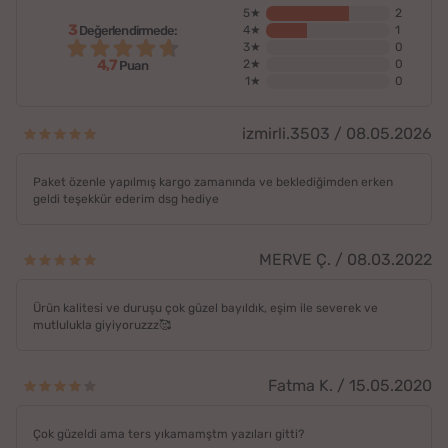
5★
2
3
Değerlendirmede:
4★
1
3★
0
4,7
2★
0
Puan
1★
0
izmirli.3503 / 08.05.2026
Paket özenle yapılmış kargo zamanında ve beklediğimden erken
geldi teşekkür ederim dsg hediye
MERVE Ç. / 08.03.2022
Ürün kalitesi ve duruşu çok güzel bayıldık, eşim ile severek ve
mutlulukla giyiyoruzzz🥰
Fatma K. / 15.05.2020
Çok güzeldi ama ters yıkamamştm yazıları gitti?