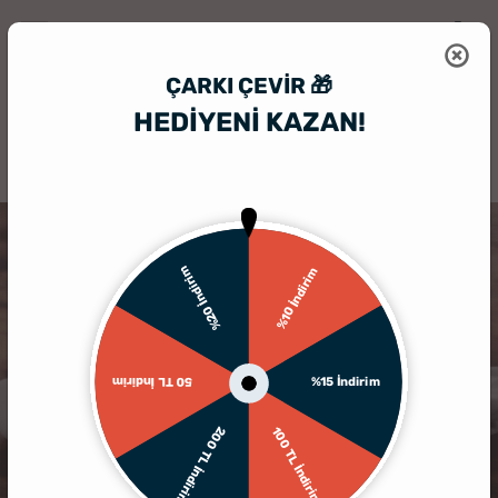
ÇARKI ÇEVIR 🎁
HEDİYENİ KAZAN!
HediyeSepeti
Baskılı Tişört
Sevgili Tişört
Sarı Kırmızı Renkli A
%20 İndirim
%10 İndirim
%15 İndirim
50 TL İndirim
200 TL İndirim
100 TL İndirim