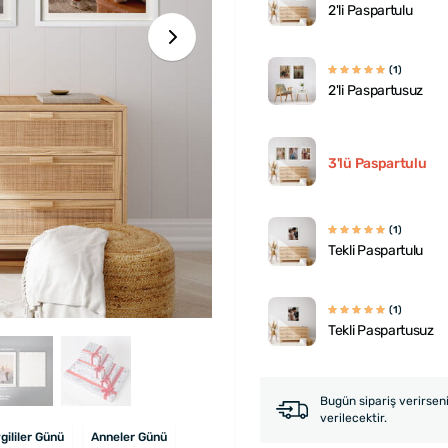
2'li Paspartulu
(1)
2'li Paspartusuz
3'lü Paspartulu
(1)
Tekli Paspartulu
(1)
Tekli Paspartusuz
Bugün sipariş verirsen
verilecektir.
gililer Günü
Anneler Günü