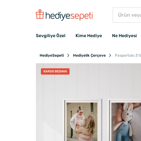
Sevgiliye Özel
Kime Hediye
Ne Hediyesi
HediyeSepeti
Hediyelik Çerçeve
Paspartulu 3'l
KARGO BEDAVA