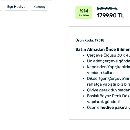
Eşe Hediye
Kardeş
2099.90 TL
%14
1799.90 TL
indirim
Ürün Kodu: 19518
Satın Almadan Önce Bilmen
Çerçeve Ölçüsü 30 x 4
Üç adet çerçeve gönderi
Kendinden Yapışkanlıdır.
yeniden kullan.
Dikdörtgen Çerçeve'nin
rahatça yapıştırıp iz bı
Çiviye gerek duymadan k
Baskılı Beyaz Renk Dek
yapılarak gönderilir.
Özenle
hediye paketi
y