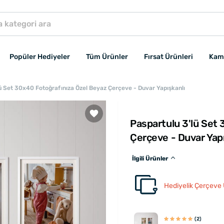
Popüler Hediyeler
Tüm Ürünler
Fırsat Ürünleri
Kam
ü Set 30x40 Fotoğrafınıza Özel Beyaz Çerçeve - Duvar Yapışkanlı
Paspartulu 3'lü Set
Çerçeve - Duvar Yapı
İlgili Ürünler
Hediyelik Çerçeve 
(2)