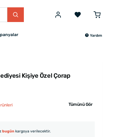
panyalar
Yardım
diyesi Kişiye Özel Çorap
Tümünü Gör
rünleri
iz
bugün
kargoya verilecektir.