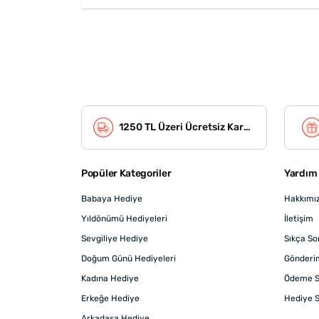
1250 TL Üzeri Ücretsiz Kargo
Popüler Kategoriler
Yardım 
Babaya Hediye
Hakkımı
Yıldönümü Hediyeleri
İletişim
Sevgiliye Hediye
Sıkça So
Doğum Günü Hediyeleri
Gönderi
Kadına Hediye
Ödeme S
Erkeğe Hediye
Hediye S
Arkadaşa Hediye