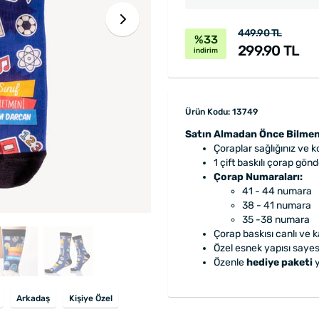
449.90 TL
%33
299.90 TL
indirim
Ürün Kodu: 13749
Satın Almadan Önce Bilmen
Çoraplar sağlığınız ve 
1 çift baskılı çorap gön
Çorap Numaraları:
41 - 44 numara
38 - 41 numara
35 -38 numara
Çorap baskısı canlı ve k
Özel esnek yapısı sayes
Özenle
hediye paketi
y
Arkadaş
Kişiye Özel