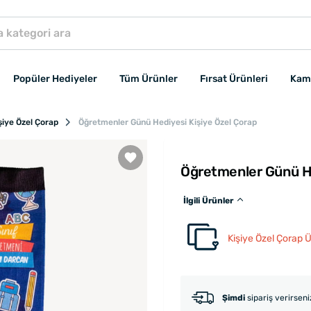
Popüler Hediyeler
Tüm Ürünler
Fırsat Ürünleri
Kam
şiye Özel Çorap
Öğretmenler Günü Hediyesi Kişiye Özel Çorap
Öğretmenler Günü He
İlgili Ürünler
Kişiye Özel Çorap Ü
Şimdi
sipariş verirsen