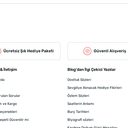
Ücretsiz Şık Hediye Paketi
Güvenli Alışveriş
& İletişim
Blog'dan İlgi Çekici Yazılar
zda
Dostluk Sözleri
Sevgiliye Alınacak Hediye Fikirleri
rulan Sorular
Özlem Sözleri
m ve Kargo
Saatlerin Anlamı
eçenekleri
Burç Tarihleri
epeti Güvenilir mi
Biyografi sözleri
Kardeşe Doğum Günü Mesajları