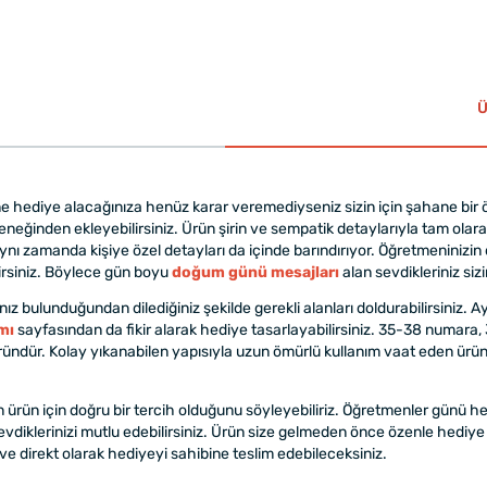
Ü
 hediye alacağınıza henüz karar veremediyseniz sizin için şahane bir ö
eçeneğinden ekleyebilirsiniz. Ürün şirin ve sempatik detaylarıyla tam ol
 aynı zamanda kişiye özel detayları da içinde barındırıyor. Öğretmeniniz
lirsiniz. Böylece gün boyu
doğum günü mesajları
alan sevdikleriniz si
nız bulunduğundan dilediğiniz şekilde gerekli alanları doldurabilirsini
mı
sayfasından da fikir alarak hediye tasarlayabilirsiniz. 35-38 numa
üründür. Kolay yıkanabilen yapısıyla uzun ömürlü kullanım vaat eden ürün
ürün için doğru bir tercih olduğunu söyleyebiliriz. Öğretmenler günü 
 sevdiklerinizi mutlu edebilirsiniz. Ürün size gelmeden önce özenle hediye
 direkt olarak hediyeyi sahibine teslim edebileceksiniz.