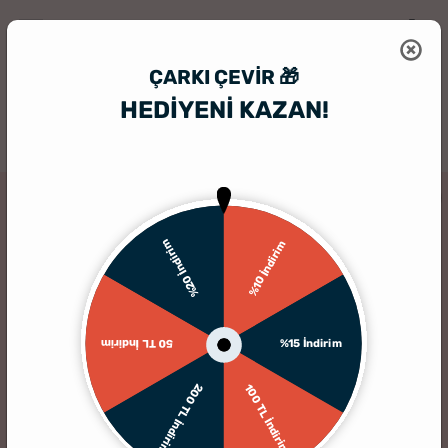
ÇARKI ÇEVIR 🎁
HEDİYENİ KAZAN!
HediyeSepeti
Kişiye Özel Çikolata Sepeti
Öğret Sev İlham Ver Motto
TÜKENDI
%20 İndirim
%10 İndirim
%15 İndirim
50 TL İndirim
200 TL İndirim
100 TL İndirim