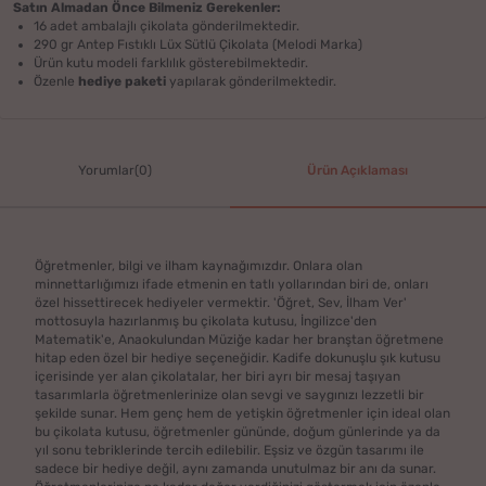
Satın Almadan Önce Bilmeniz Gerekenler:
16 adet ambalajlı çikolata gönderilmektedir.
290 gr Antep Fıstıklı Lüx Sütlü Çikolata (Melodi Marka)
Ürün kutu modeli farklılık gösterebilmektedir.
Özenle
hediye paketi
yapılarak gönderilmektedir.
Yorumlar(0)
Ürün Açıklaması
Öğretmenler, bilgi ve ilham kaynağımızdır. Onlara olan
minnettarlığımızı ifade etmenin en tatlı yollarından biri de, onları
özel hissettirecek hediyeler vermektir. 'Öğret, Sev, İlham Ver'
mottosuyla hazırlanmış bu çikolata kutusu, İngilizce'den
Matematik'e, Anaokulundan Müziğe kadar her branştan öğretmene
hitap eden özel bir hediye seçeneğidir. Kadife dokunuşlu şık kutusu
içerisinde yer alan çikolatalar, her biri ayrı bir mesaj taşıyan
tasarımlarla öğretmenlerinize olan sevgi ve saygınızı lezzetli bir
şekilde sunar. Hem genç hem de yetişkin öğretmenler için ideal olan
bu çikolata kutusu, öğretmenler gününde, doğum günlerinde ya da
yıl sonu tebriklerinde tercih edilebilir. Eşsiz ve özgün tasarımı ile
sadece bir hediye değil, aynı zamanda unutulmaz bir anı da sunar.