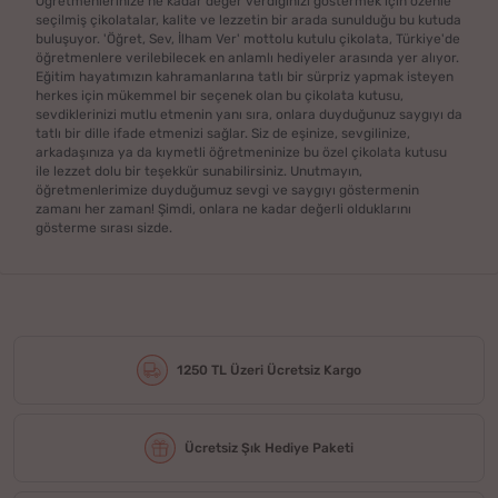
Öğretmenlerinize ne kadar değer verdiğinizi göstermek için özenle
seçilmiş çikolatalar, kalite ve lezzetin bir arada sunulduğu bu kutuda
buluşuyor. 'Öğret, Sev, İlham Ver' mottolu kutulu çikolata, Türkiye'de
öğretmenlere verilebilecek en anlamlı hediyeler arasında yer alıyor.
Eğitim hayatımızın kahramanlarına tatlı bir sürpriz yapmak isteyen
herkes için mükemmel bir seçenek olan bu çikolata kutusu,
sevdiklerinizi mutlu etmenin yanı sıra, onlara duyduğunuz saygıyı da
tatlı bir dille ifade etmenizi sağlar. Siz de eşinize, sevgilinize,
arkadaşınıza ya da kıymetli öğretmeninize bu özel çikolata kutusu
ile lezzet dolu bir teşekkür sunabilirsiniz. Unutmayın,
öğretmenlerimize duyduğumuz sevgi ve saygıyı göstermenin
zamanı her zaman! Şimdi, onlara ne kadar değerli olduklarını
gösterme sırası sizde.
1250 TL Üzeri Ücretsiz Kargo
Ücretsiz Şık Hediye Paketi