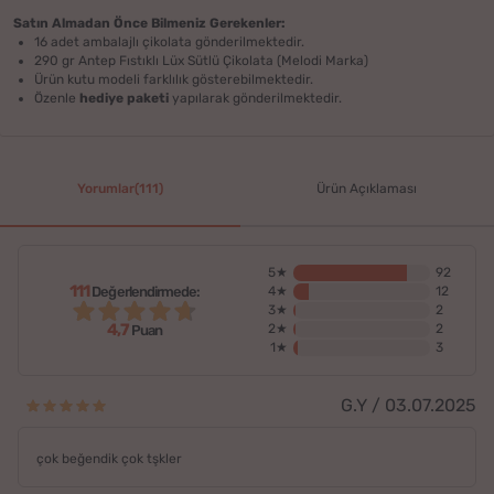
Satın Almadan Önce Bilmeniz Gerekenler:
16 adet ambalajlı çikolata gönderilmektedir.
290 gr Antep Fıstıklı Lüx Sütlü Çikolata (Melodi Marka)
Ürün kutu modeli farklılık gösterebilmektedir.
Özenle
hediye paketi
yapılarak gönderilmektedir.
Yorumlar(111)
Ürün Açıklaması
5★
92
111
Değerlendirmede:
4★
12
3★
2
4,7
2★
2
Puan
1★
3
G.Y / 03.07.2025
çok beğendik çok tşkler