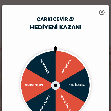
ÇARKI ÇEVIR 🎁
HEDİYENİ KAZAN!
HediyeSepeti
Kişiye Özel Çikolata Sepeti
Fotoğraf Baskılı Puzzle Çi
TÜKENDI
%20 İndirim
%10 İndirim
%15 İndirim
50 TL İndirim
200 TL İndirim
100 TL İndirim