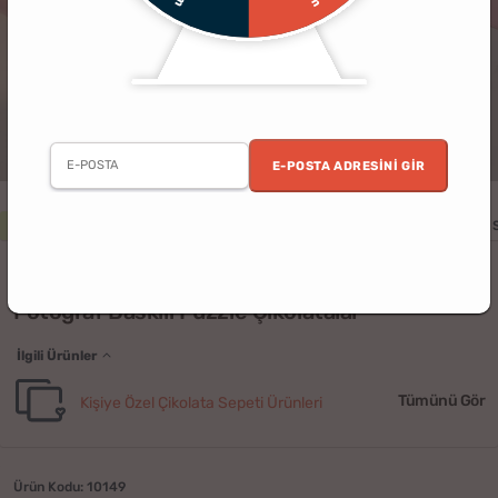
E-POSTA ADRESINI GIR
2. Ürün %30 İndirimli
Erkek
Kadın
Yıldönümü
Doğum Günü
(111)
Fotoğraf Baskılı Puzzle Çikolatalar
İlgili Ürünler
Tümünü Gör
Kişiye Özel Çikolata Sepeti Ürünleri
Ürün Kodu: 10149