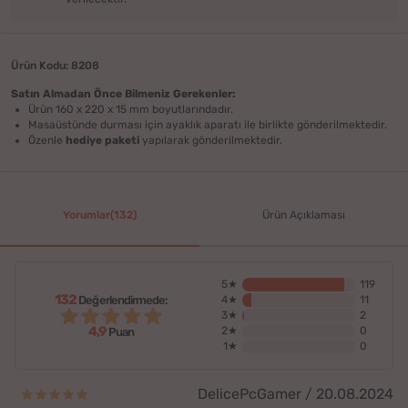
Ürün Kodu: 8208
Satın Almadan Önce Bilmeniz Gerekenler:
Ürün 160 x 220 x 15 mm boyutlarındadır.
Masaüstünde durması için ayaklık aparatı ile birlikte gönderilmektedir.
Özenle
hediye paketi
yapılarak gönderilmektedir.
Yorumlar(132)
Ürün Açıklaması
5★
119
132
Değerlendirmede:
4★
11
3★
2
4,9
2★
0
Puan
1★
0
DelicePcGamer / 20.08.2024