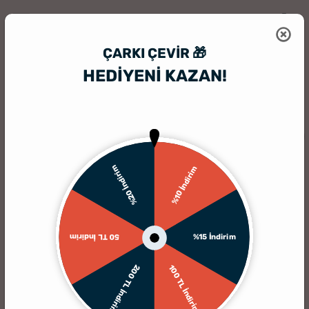
ÇARKI ÇEVIR 🎁
HEDİYENİ KAZAN!
HediyeSepeti
Ahşapfoto
Mutlu Çiftlere Özel Mesajlı Mini Ahşap Foto
%20 İndirim
%10 İndirim
%15 İndirim
50 TL İndirim
200 TL İndirim
100 TL İndirim