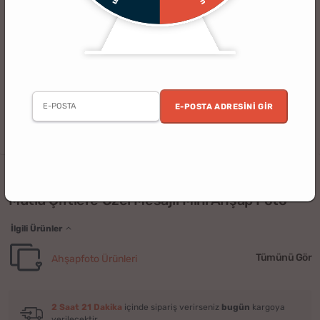
E-POSTA ADRESINI GIR
Kadın
Doğum Günü
Sevgililer Günü
Sevgili
Ev
Kişiye Özel
(132)
Mutlu Çiftlere Özel Mesajlı Mini Ahşap Foto
İlgili Ürünler
Tümünü Gör
Ahşapfoto Ürünleri
2 Saat 21 Dakika
içinde sipariş verirseniz
bugün
kargoya
verilecektir.