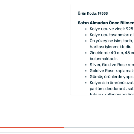
Ürün Kodu: 19553
Satın Almadan Önce Bilmen
Kolye ucu ve zincir 925
Kolye ucu tasarımları el i
Ön yüzeyine isim, tarih,
haritası işlenmektedir.
Zincirlerde 40 cm, 45 c
bulunmaktadır.
Silver, Gold ve Rose re
Gold ve Rose kaplamalar 
Gümüş ürünlerde yapısı
Kolyenizin ömrünü uzatm
parfüm, deodorant , sa
tutarak kullanmanız öner
Özenle
hediye paketi
y