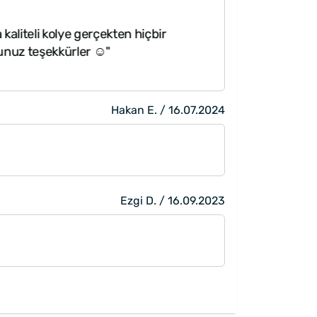
liteli kolye gerçekten hiçbir
"
uz teşekkürler ☺️"
Hakan E. / 16.07.2024
Ezgi D. / 16.09.2023