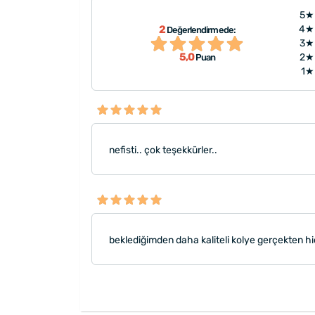
5★
2
4★
Değerlendirmede:
erçekten hiçbir
"nefisti.. çok t
3★
r ☺️"
5,0
2★
Puan
1★
nefisti.. çok teşekkürler..
beklediğimden daha kaliteli kolye gerçekten hi