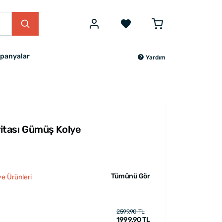
panyalar
Yardım
aritası Gümüş Kolye
Tümünü Gör
ye Ürünleri
2599.90 TL
1999.90 TL