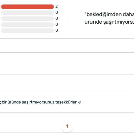
2
0
"beklediğimden daha ka
eşekkürler.."
0
üründe şaşırtmıyorsun
0
0
çbir üründe şaşırtmıyorsunuz teşekkürler ☺️
1