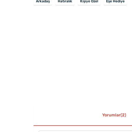
Arkadaş
Hatıralık
Kişiye Özel
Eşe Hediye
Yorumlar(2)