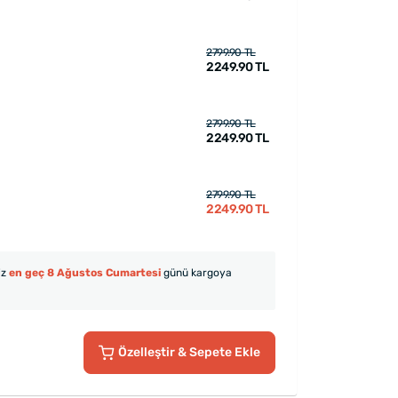
2799.90 TL
2249.90 TL
2799.90 TL
2249.90 TL
2799.90 TL
2249.90 TL
iz
en geç 8 Ağustos Cumartesi
günü kargoya
Özelleştir
& Sepete Ekle