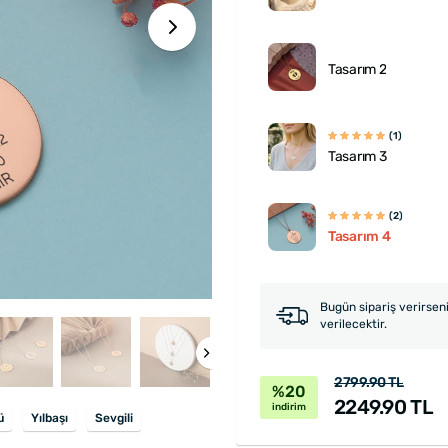
Tasarım 2
(1)
Tasarım 3
(2)
Tasarım 4
Bugün sipariş verirsen
verilecektir.
2799.90 TL
%20
2249.90 TL
indirim
ü
Yılbaşı
Sevgili