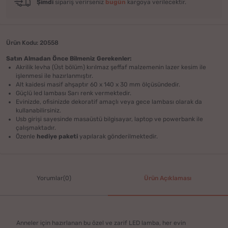
Şimdi
sipariş verirseniz
bugün
kargoya verilecektir.
Ürün Kodu: 20558
Satın Almadan Önce Bilmeniz Gerekenler:
Akrilik levha (Üst bölüm) kırılmaz şeffaf malzemenin lazer kesim ile
işlenmesi ile hazırlanmıştır.
Alt kaidesi masif ahşaptır 60 x 140 x 30 mm ölçüsündedir.
Güçlü led lambası Sarı renk vermektedir.
Evinizde, ofisinizde dekoratif amaçlı veya gece lambası olarak da
kullanabilirsiniz.
Usb girişi sayesinde masaüstü bilgisayar, laptop ve powerbank ile
çalışmaktadır.
Özenle
hediye paketi
yapılarak gönderilmektedir.
Yorumlar(0)
Ürün Açıklaması
Anneler için hazırlanan bu özel ve zarif LED lamba, her evin