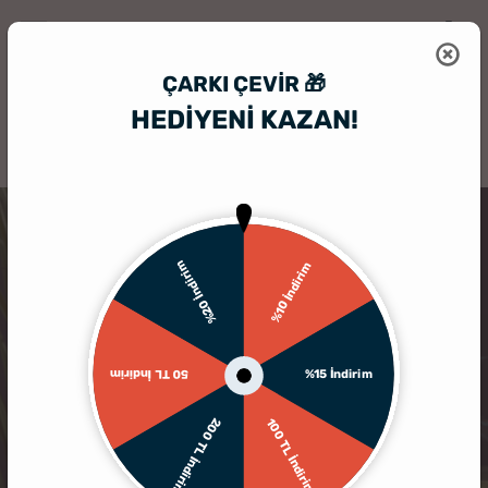
ÇARKI ÇEVIR 🎁
HEDİYENİ KAZAN!
HediyeSepeti
Kişiye Özel Led Lamba
Kişiye Özel Puzzle Temalı Ann
%20 İndirim
%10 İndirim
%15 İndirim
50 TL İndirim
200 TL İndirim
100 TL İndirim