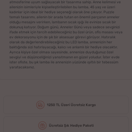
atmosferine uyum sağlayacak bir tasarıma sahip. Anne kelimesi ve
ailenizin isimleriyle kişiselleştirilebilen bu lamba, 45 yaş ve üzeri
kadınlar için ideal bir hediye seçeneği olarak öne çıkıyor. Puzzle
temalı tasarımı, ailenin bir arada tutan en önemli parçanın anneler
olduğu mesajını verirken, lambanın sıcak ışığı ile evinize sıcak bir
dokunuş katıyor. Doğum günü, Anneler Günü veya sadece sevginizi
ifade etmek için tercih edebileceğiniz bu özel ürün, ofis masası veya
ev dekorasyonu için de şık bir aksesuar görevi görüyor. Hatıralık
olarak da değerlendirebileceğiniz bu LED lamba, annenizin her
baktığında sizi hatırlayacağı, kalıcı ve anlamlı bir hediye olacaktır.
Ayrıca kişiye özel olması sayesinde, annenize duyduğunuz özel
sevgiyi ve düşünceliğinizi yansıtmanın en güzel yoludur. İster evde
ister ofiste, bu şık lamba ile annenizin yüzünde ışıltılı bir tebessüm
yaratacaksınız.
1250 TL Üzeri Ücretsiz Kargo
Ücretsiz Şık Hediye Paketi