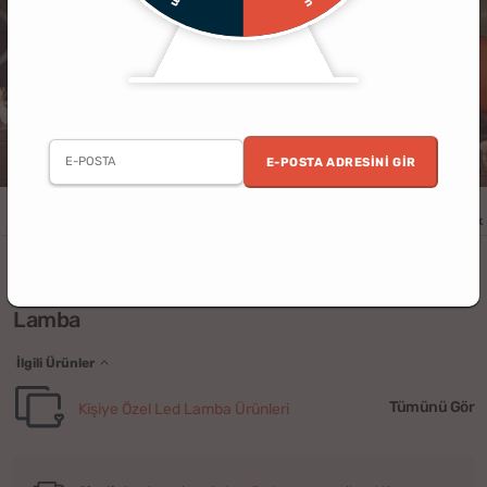
E-POSTA ADRESINI GIR
Kadın
Doğum Günü
Anneler Günü
Anne
Ev
Ofis
Hatıralık
Kişiye Özel Puzzle Temalı Anneler Günü Led
Lamba
İlgili Ürünler
Tümünü Gör
Kişiye Özel Led Lamba Ürünleri