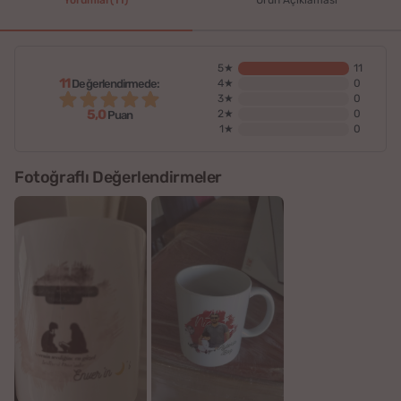
Yorumlar(11)
Ürün Açıklaması
5★
11
11
Değerlendirmede:
4★
0
3★
0
5,0
2★
0
Puan
1★
0
Fotoğraflı Değerlendirmeler