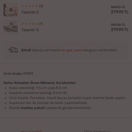
(3)
349.90 TL
279.90 TL
Tasarım 2
(1)
349.90 TL
279.90 TL
Tasarım 3
Şimdi
sipariş verirseniz
en geç yarın
kargoya verilecektir.
Ürün Kodu: 17391
Satın Almadan Önce Bilmeniz Gerekenler:
Kupa yüksekliği: 9,5 cm çapı:8,5 cm
Kupanın malzeme kalınlığı 4 mm'dir.
Ürün Çeşidi: Porselen; klasik beyaz porselen kupa üzerine baskı yapılır.
Kupanızın her iki yüzüne de baskı yapılmaktadır.
Özenle
hediye paketi
yapılarak gönderilmektedir.