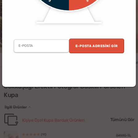
E-POSTA ADRESINI GIR
Erkek
Kadın
Doğum Günü
Sevgili
Arkadaş
Ev
Kişiye Öze
(3)
Gökkuşağı Efektli Fotoğraf Baskılı Porselen
Kupa
İlgili Ürünler
Tümünü Gör
Kişiye Özel Kupa Bardak Ürünleri
(11)
349.90 TL