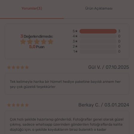
Yorumlar(3)
Ürün Açıklaması
5★
3
3
Değerlendirmede:
4★
0
3★
0
5,0
2★
0
Puan
1★
0
Gül V. / 07.10.2025
Tek kelimeyle harika bir hizmet hediye paketine bayıldı annem her
şey çok güzeldi teşekkürler
Berkay C. / 03.01.2024
Çok hızlı şekilde hazırlanıp gönderildi. Fotoğraflar genel olarak güzel
çıkmış, sadece whatsapp üzerinden gönderilen fotoğraflarda kalite
düştüğü için, o şekilde koyduklarım biraz bulanıktı o kadar