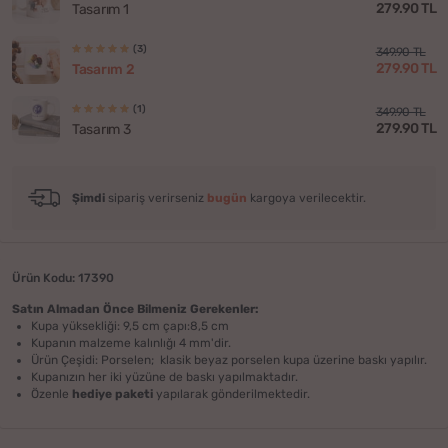
279.90 TL
Tasarım 1
(3)
349.90 TL
279.90 TL
Tasarım 2
(1)
349.90 TL
279.90 TL
Tasarım 3
Şimdi
sipariş verirseniz
bugün
kargoya verilecektir.
Ürün Kodu: 17390
Satın Almadan Önce Bilmeniz Gerekenler:
Kupa yüksekliği: 9,5 cm çapı:8,5 cm
Kupanın malzeme kalınlığı 4 mm'dir.
Ürün Çeşidi: Porselen; klasik beyaz porselen kupa üzerine baskı yapılır.
Kupanızın her iki yüzüne de baskı yapılmaktadır.
Özenle
hediye paketi
yapılarak gönderilmektedir.