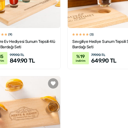
(9)
(3)
ere Ev Hediyesi Sunum Tepsili 4lü
Sevgiliye Hediye Sunum Tepsili 
Bardağı Seti
Bardağı Seti
999.90 TL
799.90 TL
15
%19
849.90 TL
649.90 TL
rim
indirim