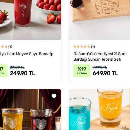
(1)
(1)
tya İsimli Meyve Suyu Bardağı
Doğum Günü Hediyesi 2li Shot
Bardağı Sunum Tepsisi Seti
299.90 TL
799.90 TL
17
%19
249.90 TL
649.90 TL
rim
indirim