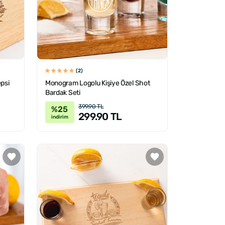
(2)
epsi
Monogram Logolu Kişiye Özel Shot
Bardak Seti
399.90 TL
%25
299.90 TL
indirim