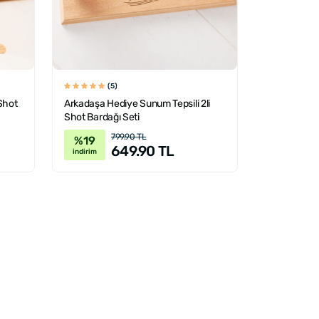
(5)
Shot
Arkadaşa Hediye Sunum Tepsili 2li
Shot Bardağı Seti
799.90 TL
%19
649.90 TL
indirim