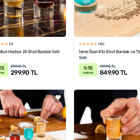
(1)
(10)
liye Hediye 2li Shot Bardak Seti
İsme Özel 4'lü Shot Bardak ve T
Seti
399.90 TL
999.90 TL
25
%15
299.90 TL
849.90 TL
rim
indirim