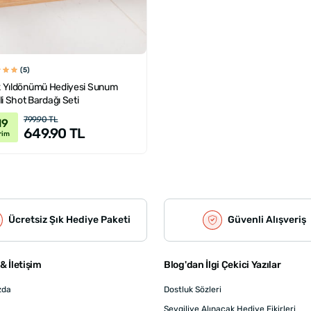
(5)
ik Yıldönümü Hediyesi Sunum
li Shot Bardağı Seti
799.90 TL
19
649.90 TL
rim
Ücretsiz Şık Hediye Paketi
Güvenli Alışveriş
& İletişim
Blog'dan İlgi Çekici Yazılar
zda
Dostluk Sözleri
Sevgiliye Alınacak Hediye Fikirleri