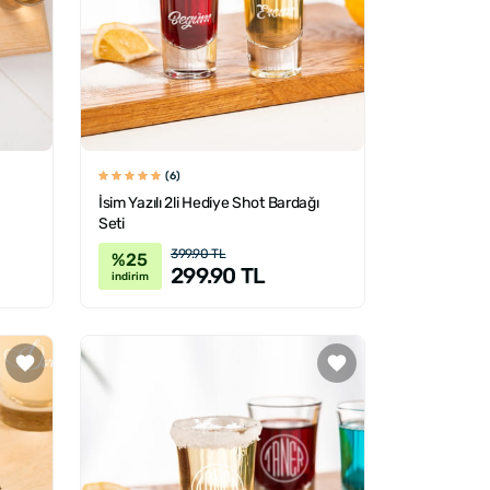
(6)
İsim Yazılı 2li Hediye Shot Bardağı
Seti
399.90 TL
%25
299.90 TL
indirim