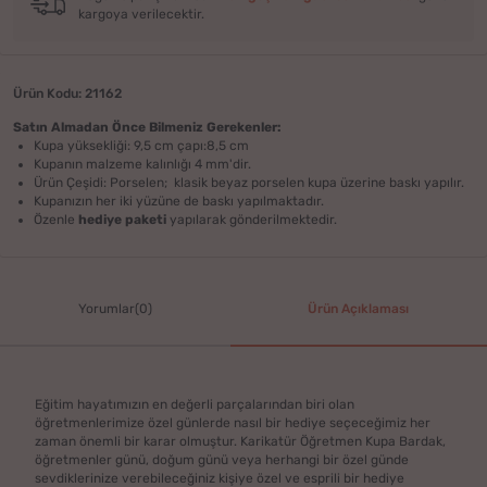
kargoya verilecektir.
Ürün Kodu: 21162
Satın Almadan Önce Bilmeniz Gerekenler:
Kupa yüksekliği: 9,5 cm çapı:8,5 cm
Kupanın malzeme kalınlığı 4 mm'dir.
Ürün Çeşidi: Porselen; klasik beyaz porselen kupa üzerine baskı yapılır.
Kupanızın her iki yüzüne de baskı yapılmaktadır.
Özenle
hediye paketi
yapılarak gönderilmektedir.
Yorumlar(0)
Ürün Açıklaması
Eğitim hayatımızın en değerli parçalarından biri olan
öğretmenlerimize özel günlerde nasıl bir hediye seçeceğimiz her
zaman önemli bir karar olmuştur. Karikatür Öğretmen Kupa Bardak,
öğretmenler günü, doğum günü veya herhangi bir özel günde
sevdiklerinize verebileceğiniz kişiye özel ve esprili bir hediye