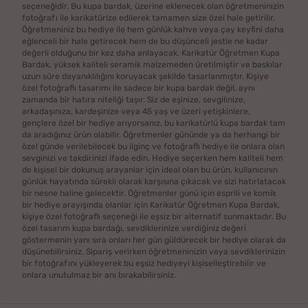
seçeneğidir. Bu kupa bardak, üzerine eklenecek olan öğretmeninizin
fotoğrafı ile karikatürize edilerek tamamen size özel hale getirilir.
Öğretmeniniz bu hediye ile hem günlük kahve veya çay keyfini daha
eğlenceli bir hale getirecek hem de bu düşünceli jestle ne kadar
değerli olduğunu bir kez daha anlayacak. Karikatür Öğretmen Kupa
Bardak, yüksek kaliteli seramik malzemeden üretilmiştir ve baskılar
uzun süre dayanıklılığını koruyacak şekilde tasarlanmıştır. Kişiye
özel fotoğraflı tasarımı ile sadece bir kupa bardak değil, aynı
zamanda bir hatıra niteliği taşır. Siz de eşinize, sevgilinize,
arkadaşınıza, kardeşinize veya 45 yaş ve üzeri yetişkinlere,
gençlere özel bir hediye arıyorsanız, bu karikatürlü kupa bardak tam
da aradığınız ürün olabilir. Öğretmenler gününde ya da herhangi bir
özel günde verilebilecek bu ilginç ve fotoğraflı hediye ile onlara olan
sevginizi ve takdirinizi ifade edin. Hediye seçerken hem kaliteli hem
de kişisel bir dokunuş arayanlar için ideal olan bu ürün, kullanıcının
günlük hayatında sürekli olarak karşısına çıkacak ve sizi hatırlatacak
bir nesne haline gelecektir. Öğretmenler günü için esprili ve komik
bir hediye arayışında olanlar için Karikatür Öğretmen Kupa Bardak,
kişiye özel fotoğraflı seçeneği ile eşsiz bir alternatif sunmaktadır. Bu
özel tasarım kupa bardağı, sevdiklerinize verdiğiniz değeri
göstermenin yanı sıra onları her gün güldürecek bir hediye olarak da
düşünebilirsiniz. Sipariş verirken öğretmeninizin veya sevdiklerinizin
bir fotoğrafını yükleyerek bu eşsiz hediyeyi kişiselleştirebilir ve
onlara unutulmaz bir anı bırakabilirsiniz.