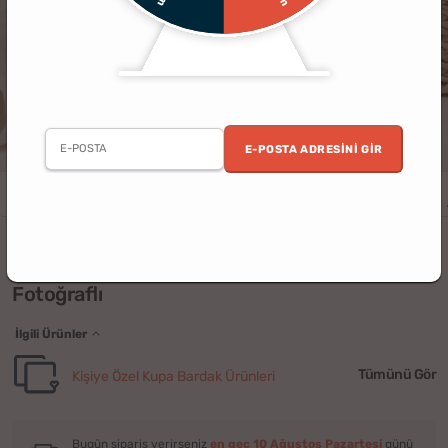
E-POSTA ADRESINI GIR
Erkek
Doğum Günü
Öğretmenler Günü
Sevgili
Öğretmenler
Karikatür Öğretmen Kupa Bardak - Kişiye Özel
Fotoğraflı
İlgili Ürünler
Tümünü Gör
Kişiye Özel Kupa Bardak Ürünleri
Bugün sipariş verirseniz
en geç 10 Ağustos Pazartesi
günü