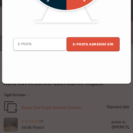
E-POSTA ADRESINI GIR
Kişiye Özel
Asker
Uygun Fiyatlı
(7)
Kara Kuvvetlerine Özel Kahve Kupası
İlgili Ürünler
Tümünü Gör
Kişiye Özel Kupa Bardak Ürünleri
(1)
699.90 TL
599.90 TL
Akrilik Plaket