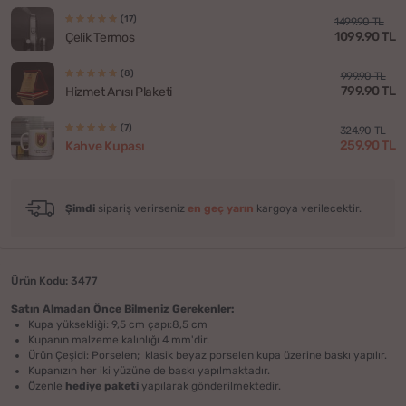
(17)
1499.90 TL
1099.90 TL
Çelik Termos
(8)
999.90 TL
799.90 TL
Hizmet Anısı Plaketi
(7)
324.90 TL
259.90 TL
Kahve Kupası
Şimdi
sipariş verirseniz
en geç yarın
kargoya verilecektir.
Ürün Kodu: 3477
Satın Almadan Önce Bilmeniz Gerekenler:
Kupa yüksekliği: 9,5 cm çapı:8,5 cm
Kupanın malzeme kalınlığı 4 mm'dir.
Ürün Çeşidi: Porselen; klasik beyaz porselen kupa üzerine baskı yapılır.
Kupanızın her iki yüzüne de baskı yapılmaktadır.
Özenle
hediye paketi
yapılarak gönderilmektedir.