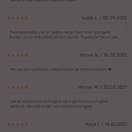
Çok güzel çok beğendim teşekkür ederiz
bukle s. / 05.09.2022
Paketleme kalite çok iyi. Sadece kargo fiyatı biraz fazla geldi.
Bundan sonra hediyedeki adresim sizsiniz. Teşekkürler hayırlı işler...
Merve A. / 16.02.2022
Her şey için teşekkürler iletişiminizden de memnun kaldım. ❤️
Mürsel M. / 22.03.2021
Çok şık paketlenmiş ve kargoda zarar görmemesi için güzel
satılmıştı. Görselle birebir aynı kalitede ürün geldi.
Ayça İ. / 18.01.2021