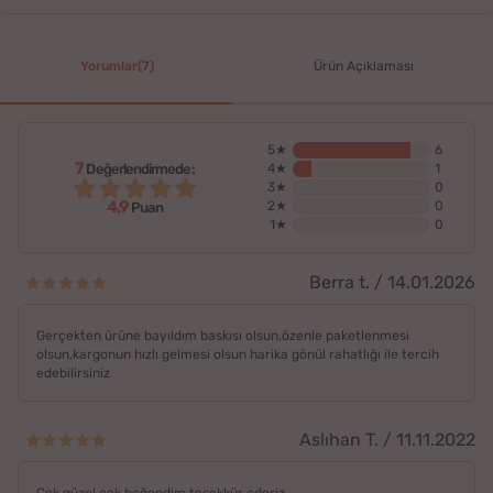
Yorumlar(7)
Ürün Açıklaması
5★
6
7
Değerlendirmede:
4★
1
3★
0
4,9
2★
0
Puan
1★
0
Berra t. / 14.01.2026
Gerçekten ürüne bayıldım baskısı olsun,özenle paketlenmesi
olsun,kargonun hızlı gelmesi olsun harika gönül rahatlığı ile tercih
edebilirsiniz
Aslıhan T. / 11.11.2022