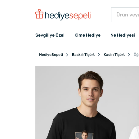
Sevgiliye Özel
Kime Hediye
Ne Hediyesi
HediyeSepeti
Baskılı Tişört
Kadın Tişört
Öğr