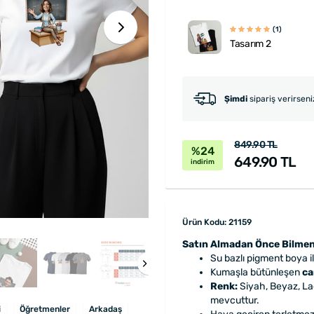
(1)
Tasarım 2
Şimdi
sipariş verirsen
849.90 TL
%24
649.90 TL
indirim
Ürün Kodu: 21159
Satın Almadan Önce Bilmen
Su bazlı pigment boya i
Kumaşla bütünleşen
ca
Renk:
Siyah, Beyaz, Lac
mevcuttur.
i
Öğretmenler
Arkadaş