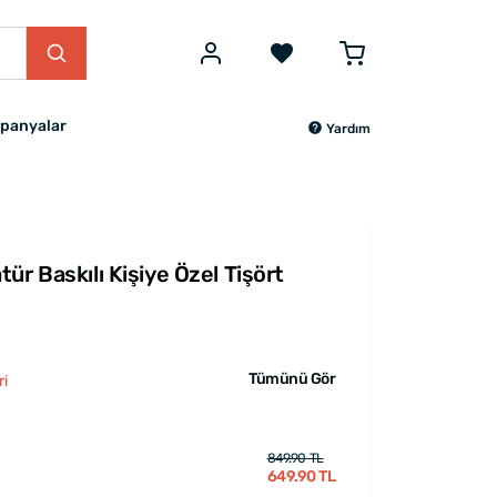
panyalar
Yardım
ür Baskılı Kişiye Özel Tişört
Tümünü Gör
ri
849.90 TL
649.90 TL