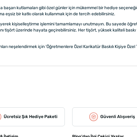
şarı kutlamaları gibi özel günler için mükemmel bir hediye seçeneğidir.
eşsiz bir katkı olarak kullanmak için de tercih edebilirsiniz.
eyerek kişiselleştirme işlemini tamamlamayı unutmayın. Bu sayede öğretme
ını tişört üzerinde hayata geçirebilirsiniz. Her tişört, yüksek kaliteli bask
rı neşelendirmek için 'Öğretmenlere Özel Karikatür Baskılı Kişiye Özel Ti
Ücretsiz Şık Hediye Paketi
Güvenli Alışveriş
& İletişim
Blog'dan İlgi Çekici Yazılar