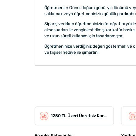
Öğretmenler Günü, doğum günü, yıl dönümü veya ba
saklamak veya öğretmeninizin günlük gardırobuna 
Sipariş verirken öğretmeninizin fotoğrafını yükl
aksesuarları ile zenginleştirilmiş karikatür baskıs
ve uzun süreli kullanım için tasarlanmıştır.
Öğretmeninize verdiğiniz değeri göstermek ve onla
ve kişisel hediye ile şımartın!
1250 TL Üzeri Ücretsiz Kargo
Popüler Kategoriler
Yardım 