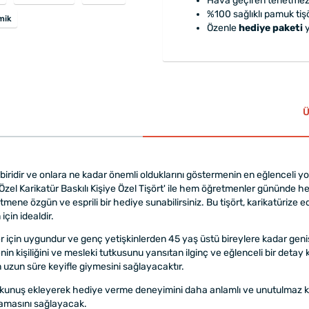
Hava geçiren terletmez
%100 sağlıklı pamuk tişö
omik
Özenle
hediye paketi
y
Ü
iridir ve onlara ne kadar önemli olduklarını göstermenin en eğlenceli yol
zel Karikatür Baskılı Kişiye Özel Tişört' ile hem öğretmenler gününde
mene özgün ve esprili bir hediye sunabilirsiniz. Bu tişört, karikatürize ed
için idealdir.
çin uygundur ve genç yetişkinlerden 45 yaş üstü bireylere kadar geniş 
in kişiliğini ve mesleki tutkusunu yansıtan ilginç ve eğlenceli bir detay k
n uzun süre keyifle giymesini sağlayacaktır.
ir dokunuş ekleyerek hediye verme deneyimini daha anlamlı ve unutulmaz kı
rlamasını sağlayacak.