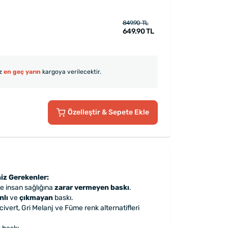
849.90 TL
649.90 TL
iz
en geç yarın
kargoya verilecektir.
Özelleştir
& Sepete Ekle
iz Gerekenler:
le insan sağlığına
zarar vermeyen baskı
.
nlı
ve
çıkmayan
baskı.
ivert, Gri Melanj ve Füme renk alternatifleri