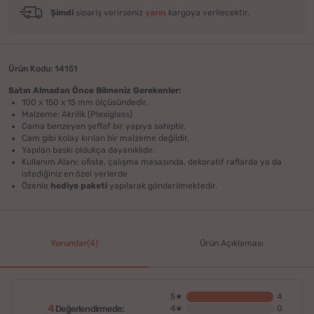
Şimdi
sipariş verirseniz
yarın
kargoya verilecektir.
Ürün Kodu: 14151
Satın Almadan Önce Bilmeniz Gerekenler:
100 x 150 x 15 mm ölçüsündedir.
Malzeme: Akrilik (Plexiglass)
Cama benzeyen şeffaf bir yapıya sahiptir.
Cam gibi kolay kırılan bir malzeme değildir.
Yapılan baskı oldukça dayanıklıdır.
Kullanım Alanı: ofiste, çalışma masasında, dekoratif raflarda ya da
istediğiniz en özel yerlerde
Özenle
hediye paketi
yapılarak gönderilmektedir.
Yorumlar(4)
Ürün Açıklaması
5★
4
4
Değerlendirmede:
4★
0