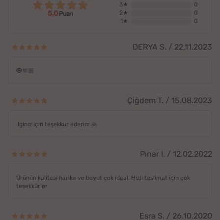
3★
0
5,0
2★
0
Puan
1★
0
DERYA S. / 22.11.2023
🧿🫶🏼
Çiğdem T. / 15.08.2023
ilginiz için teşekkür ederim 🙏
Pınar I. / 12.02.2022
Ürünün kalitesi harika ve boyut çok ideal. Hızlı teslimat için çok
teşekkürler
Esra S. / 26.10.2020