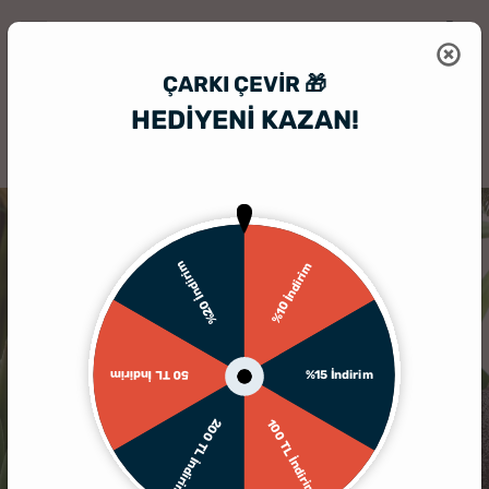
ÇARKI ÇEVIR 🎁
HEDİYENİ KAZAN!
HediyeSepeti
Hediyelik Çerçeve
İsme Özel Fotoğraf Baskılı Sevgili
%20 İndirim
%10 İndirim
%15 İndirim
50 TL İndirim
200 TL İndirim
100 TL İndirim