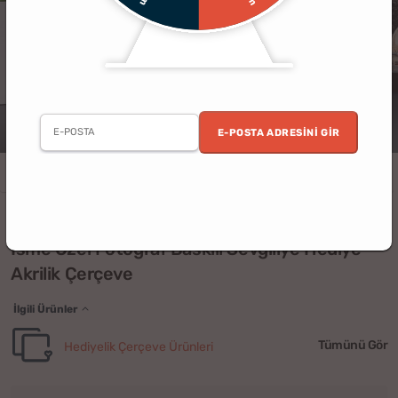
E-POSTA ADRESINI GIR
Erkek
Kadın
Yıldönümü
Sevgililer Günü
Sevgili
Ev
Ofis
(4)
İsme Özel Fotoğraf Baskılı Sevgiliye Hediye
Akrilik Çerçeve
İlgili Ürünler
Tümünü Gör
Hediyelik Çerçeve Ürünleri