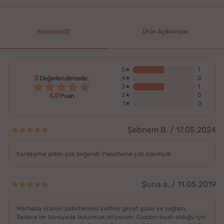
Yorumlar(2)
Ürün Açıklaması
5★
1
2
Değerlendirmede:
4★
0
3★
1
4,0
2★
0
Puan
1★
0
Şebnem B. / 17.05.2024
Kardeşime aldım,çok beğendi. Paketleme çok özenliydi.
Şuna a. / 11.05.2019
Merhaba ürünün paketlemesi kalitesi gayet güzel ve sağlam.
Sadece bir tavsiyede bulunmak istiyorum. Cüzdan siyah olduğu için