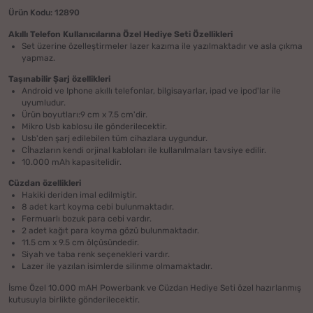
Ürün Kodu: 12890
Akıllı Telefon Kullanıcılarına Özel Hediye Seti Özellikleri
Set üzerine özelleştirmeler lazer kazıma ile yazılmaktadır ve asla çıkma
yapmaz.
Taşınabilir Şarj özellikleri
Android ve Iphone akıllı telefonlar, bilgisayarlar, ipad ve ipod'lar ile
uyumludur.
Ürün boyutları:9 cm x 7.5 cm'dir.
Mikro Usb kablosu ile gönderilecektir.
Usb'den şarj edilebilen tüm cihazlara uygundur.
Cİhazların kendi orjinal kabloları ile kullanılmaları tavsiye edilir.
10.000 mAh kapasitelidir.
Cüzdan özellikleri
Hakiki deriden imal edilmiştir.
8 adet kart koyma cebi bulunmaktadır.
Fermuarlı bozuk para cebi vardır.
2 adet kağıt para koyma gözü bulunmaktadır.
11.5 cm x 9.5 cm ölçüsündedir.
Siyah ve taba renk seçenekleri vardır.
Lazer ile yazılan isimlerde silinme olmamaktadır.
İsme Özel 10.000 mAH Powerbank ve Cüzdan Hediye Seti özel hazırlanmış
kutusuyla birlikte gönderilecektir.