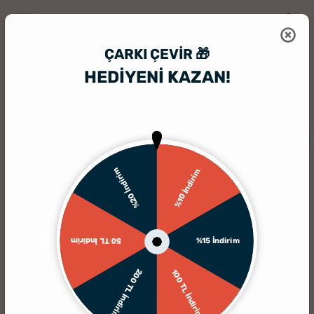
ÇARKI ÇEVIR 🎁
HEDİYENİ KAZAN!
HediyeSepeti
Hediye Seti
İsme Özel 10.000 mAH Powerbank ve Cüzd
TÜKENDI
%20 İndirim
%10 İndirim
%15 İndirim
50 TL İndirim
200 TL İndirim
100 TL İndirim