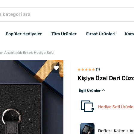
Popüler Hediyeler
Tüm Ürünler
Fırsat Ürünleri
Kam
dan Anahtarlık Erkek Hediye Seti
(1)
Kişiye Özel Deri Cüz
İlgili Ürünler
Hediye Seti Ürünler
Defter + Kalem + An