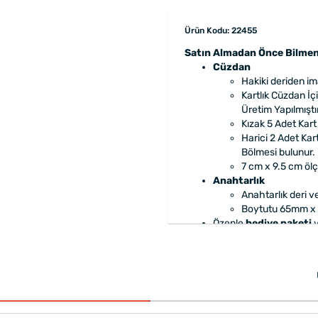
Ürün Kodu: 22455
Satın Almadan Önce Bilmen
Cüzdan
Hakiki deriden ima
Kartlık Cüzdan İçi 
Üretim Yapılmıştır
Kızak 5 Adet Kart
Harici 2 Adet Kar
Bölmesi bulunur.
7 cm x 9.5 cm öl
Anahtarlık
Anahtarlık deri v
Boytutu 65mm x
Özenle
hediye paketi
y