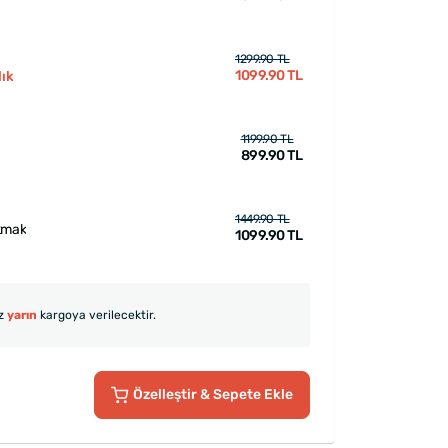
1299.90 TL
1099.90 TL
ık
1199.90 TL
899.90 TL
1449.90 TL
kmak
1099.90 TL
iz
yarın
kargoya verilecektir.
Özelleştir
& Sepete Ekle