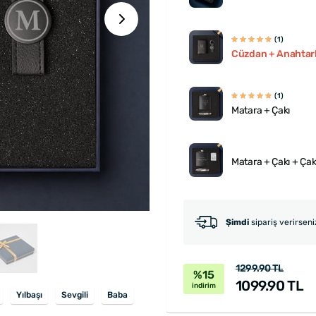
(1)
Cüzdan + Anahtarl
(1)
Matara + Çakı
Matara + Çakı + Ça
Şimdi
sipariş verirsen
1299.90 TL
%15
1099.90 TL
indirim
Yılbaşı
Sevgili
Baba