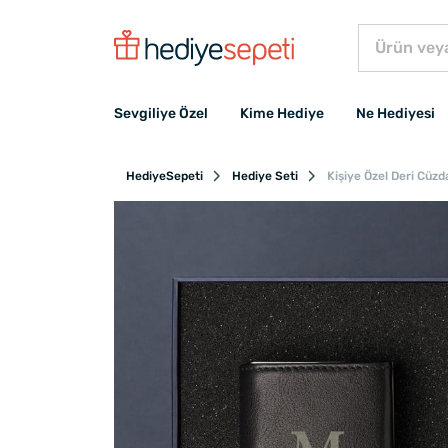
Sevgiliye Özel
Kime Hediye
Ne Hediyesi
HediyeSepeti
Hediye Seti
Kişiye Özel Deri Cüz