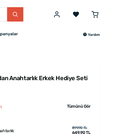
panyalar
Yardım
dan Anahtarlık Erkek Hediye Seti
Tümünü Gör
i
899.90 TL
ahtarlık
649.90 TL