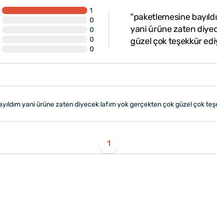
1
"paketlemesine bayıldı
0
yani ürüne zaten diye
0
0
güzel çok teşekkür ed
0
ayıldım yani ürüne zaten diyecek lafım yok gerçekten çok güzel çok te
1