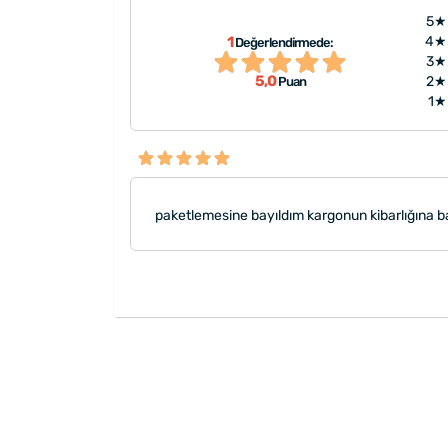
5★
1
4★
Değerlendirmede:
3★
5,0
2★
Puan
1★
paketlemesine bayıldım kargonun kibarlığına b