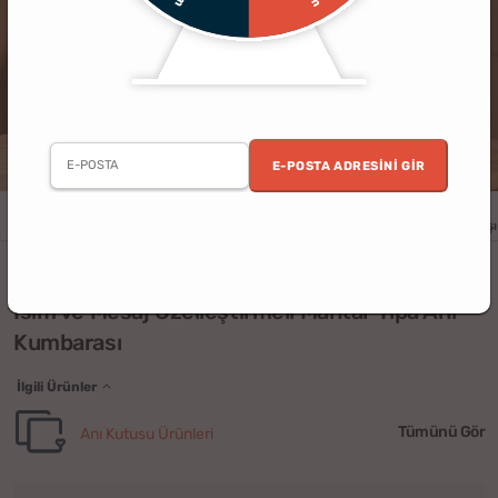
E-POSTA ADRESINI GIR
Erkek
Kadın
Yıldönümü
Doğum Günü
Sevgililer Günü
Yılbaşı
(2)
İsim ve Mesaj Özelleştirmeli Mantar Tıpa Anı
Kumbarası
İlgili Ürünler
Tümünü Gör
Anı Kutusu Ürünleri