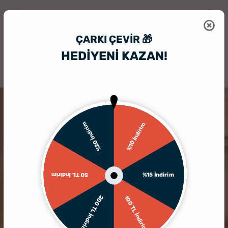
ÇARKI ÇEVIR 🎁
HEDİYENİ KAZAN!
HediyeSepeti
Anı Kutusu
İsim ve Mesaj Özelleştirmeli Mantar Tıpa 
KARGO BEDAVA
%20 İndirim
%10 İndirim
%15 İndirim
50 TL İndirim
200 TL İndirim
100 TL İndirim