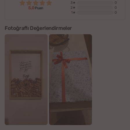
3★
0
5,0
2★
0
Puan
1★
0
Fotoğraflı Değerlendirmeler