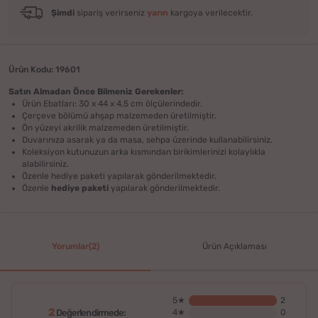
Şimdi
sipariş verirseniz
yarın
kargoya verilecektir.
Ürün Kodu: 19601
Satın Almadan Önce Bilmeniz Gerekenler:
Ürün Ebatları: 30 x 44 x 4,5 cm ölçülerindedir.
Çerçeve bölümü ahşap malzemeden üretilmiştir.
Ön yüzeyi akrilik malzemeden üretilmiştir.
Duvarınıza asarak ya da masa, sehpa üzerinde kullanabilirsiniz.
Koleksiyon kutunuzun arka kısmından birikimlerinizi kolaylıkla
alabilirsiniz.
Özenle hediye paketi yapılarak gönderilmektedir.
Özenle
hediye paketi
yapılarak gönderilmektedir.
Yorumlar(2)
Ürün Açıklaması
5★
2
2
Değerlendirmede:
4★
0