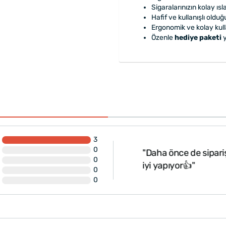
Sigaralarınızın kolay ıs
Hafif ve kullanışlı oldu
Ergonomik ve kolay kulla
Özenle
hediye paketi
y
3
er gayet özenli şekil de
0
"Daha önce de siparişi
yrıca hızlı kargo için de
0
iyi yapıyor👍"
0
ye ederim 👍..."
0