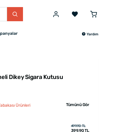
panyalar
Yardım
meli Dikey Sigara Kutusu
Tümünü Gör
Tabakası Ürünleri
499.90 TL
399.90 TL