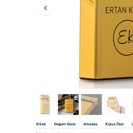
Erkek
Doğum Günü
Arkadaş
Kişiye Özel