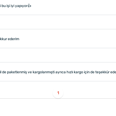
bu işi iyi yapıyor👍
ekkur ederim
il de paketlenmiş ve kargolanmışti ayrıca hızlı kargo için de teşekkür ed
1