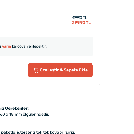
499.90 TL
399.90 TL
iz
yarın
kargoya verilecektir.
Özelleştir
& Sepete Ekle
iz Gerekenler:
 60 x 18 mm ölçülerindedir.
z paketle, isterseniz tek tek koyabilirsiniz.