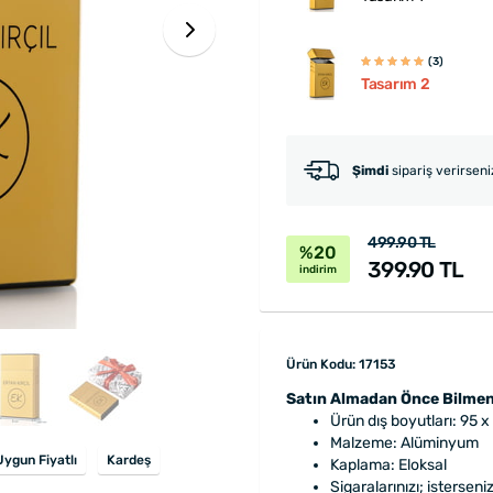
(3)
Tasarım 2
Şimdi
sipariş verirsen
499.90 TL
%20
399.90 TL
indirim
Ürün Kodu: 17153
Satın Almadan Önce Bilmen
Ürün dış boyutları: 95 x
Malzeme: Alüminyum
Uygun Fiyatlı
Kardeş
Kaplama: Eloksal
Sigaralarınızı; isterseni