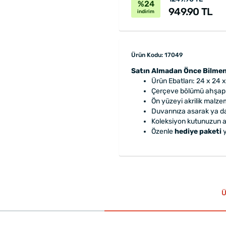
%24
949.90 TL
indirim
Ürün Kodu: 17049
Satın Almadan Önce Bilmen
Ürün Ebatları: 24 x 24 x
Çerçeve bölümü ahşap 
Ön yüzeyi akrilik malzem
Duvarınıza asarak ya da
Koleksiyon kutunuzun ark
Özenle
hediye paketi
y
Ü