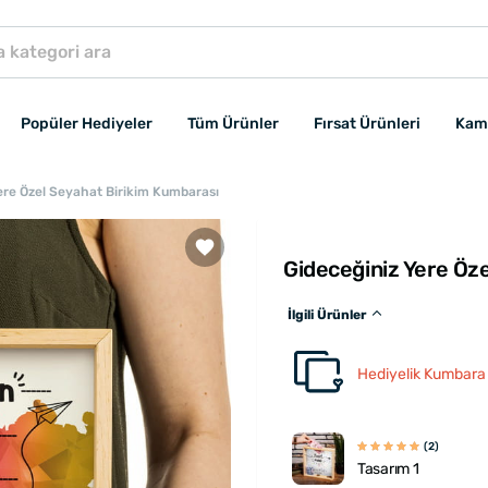
Popüler Hediyeler
Tüm Ürünler
Fırsat Ürünleri
Kam
ere Özel Seyahat Birikim Kumbarası
Gideceğiniz Yere Öz
İlgili Ürünler
Hediyelik Kumbara 
(2)
Tasarım 1