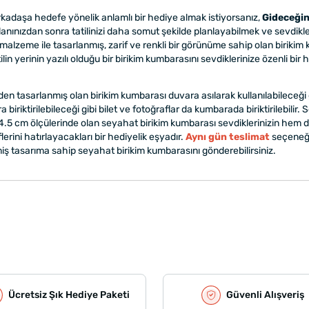
kadaşa hedefe yönelik anlamlı bir hediye almak istiyorsanız,
Gideceğin
lanınızdan sonra tatilinizi daha somut şekilde planlayabilmek ve sevdikl
k malzeme ile tasarlanmış, zarif ve renkli bir görünüme sahip olan biriki
atilin yerinin yazılı olduğu bir birikim kumbarasını sevdiklerinize özenli bi
en tasarlanmış olan birikim kumbarası duvara asılarak kullanılabileceği
a biriktirilebileceği gibi bilet ve fotoğraflar da kumbarada biriktirilebilir.
24x4.5 cm ölçülerinde olan seyahat birikim kumbarası sevdiklerinizin hem
erini hatırlayacakları bir hediyelik eşyadır.
Aynı gün teslimat
seçeneği 
iş tasarıma sahip seyahat birikim kumbarasını gönderebilirsiniz.
Ücretsiz Şık Hediye Paketi
Güvenli Alışveriş