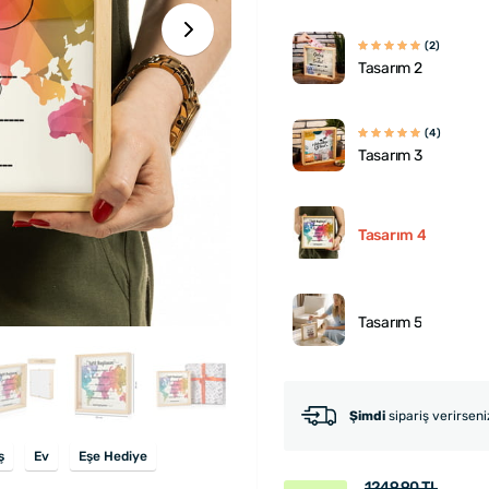
(2)
Tasarım 2
(4)
Tasarım 3
Tasarım 4
Tasarım 5
Şimdi
sipariş verirsen
ş
Ev
Eşe Hediye
1249.90 TL