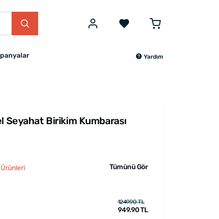
panyalar
Yardım
el Seyahat Birikim Kumbarası
Tümünü Gör
Ürünleri
1249.90 TL
949.90 TL