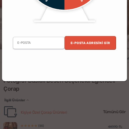
E-POSTA ADRESINI GIR
Erkek
Kadın
Yılbaşı
Sevgili
Arkadaş
Kişiye Özel
Fotoğraf
(8)
Fotoğraf Baskılı Desen Seçenekli Eğlenceli
Çorap
İlgili Ürünler
Tümünü Gör
Kişiye Özel Çorap Ürünleri
(55)
449.90 TL