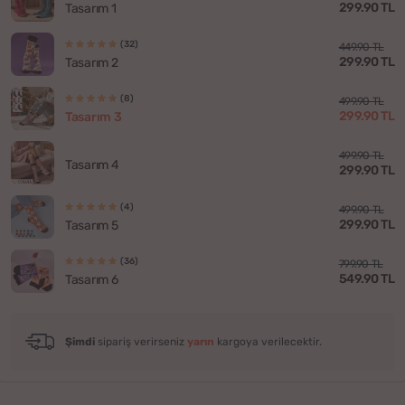
299.90 TL
Tasarım 1
(32)
449.90 TL
299.90 TL
Tasarım 2
(8)
499.90 TL
299.90 TL
Tasarım 3
499.90 TL
Tasarım 4
299.90 TL
(4)
499.90 TL
299.90 TL
Tasarım 5
(36)
799.90 TL
549.90 TL
Tasarım 6
Şimdi
sipariş verirseniz
yarın
kargoya verilecektir.