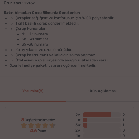
Ürün Kodu: 22152
Satın Almadan Önce Bilmeniz Gerekenler:
Çoraplar sağlığınız ve konforunuz için %100 polyesterdir.
1 çift baskılı çorap gönderilmektedir.
Çorap Numaraları
41 - 44 numara
38 - 41 numara
35 -38 numara
Kolay yıkanır ve uzun ömürlüdür.
Çorap baskısı canlı ve kalıcıdır, solma yapmaz.
Özel esnek yapısı sayesinde ayağınızı sıkmadan sarar.
Özenle
hediye paketi
yapılarak gönderilmektedir.
Yorumlar(8)
Ürün Açıklaması
5★
6
8
Değerlendirmede:
4★
1
3★
1
4,6
2★
0
Puan
1★
0