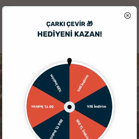
ÇARKI ÇEVIR 🎁
HEDİYENİ KAZAN!
HediyeSepeti
Kişiye Özel Hediyelik Aksesuar
Kişiye Özel Çorap
%20 İndirim
%10 İndirim
%15 İndirim
50 TL İndirim
200 TL İndirim
100 TL İndirim