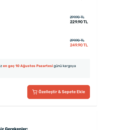
299.90 TL
229.90 TL
299.90 TL
249.90 TL
iz
en geç 10 Ağustos Pazartesi
günü kargoya
Özelleştir
& Sepete Ekle
iz Gerekenler: