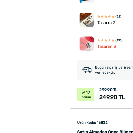
(22)
Tasarım 2
(191)
Tasarım 3
Bugün sipariş verirsen
verilecektir.
299.90 TL
%17
249.90 TL
indirim
Ürün Kodu: 16532
Satın Almadan Önce Bilmen