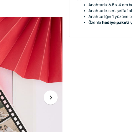
Anahtarlık 6.5 x 4 cm b
Anahtarlık sert şeffaf 
Anahtarlığın 1 yüzüne b
Özenle
hediye paketi
y