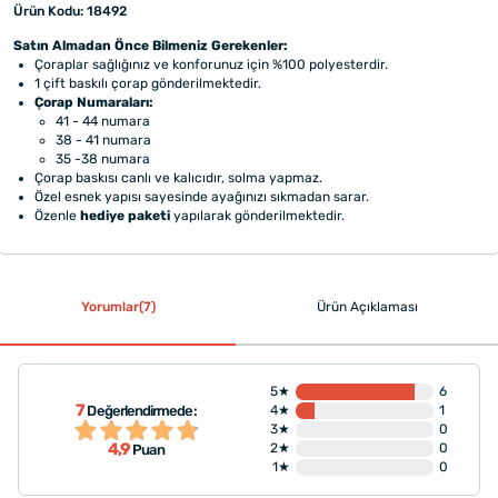
Ürün Kodu: 18492
Satın Almadan Önce Bilmeniz Gerekenler:
Çoraplar sağlığınız ve konforunuz için %100 polyesterdir.
1 çift baskılı çorap gönderilmektedir.
Çorap Numaraları:
41 - 44 numara
38 - 41 numara
35 -38 numara
Çorap baskısı canlı ve kalıcıdır, solma yapmaz.
Özel esnek yapısı sayesinde ayağınızı sıkmadan sarar.
Özenle
hediye paketi
yapılarak gönderilmektedir.
Yorumlar(7)
Ürün Açıklaması
5★
6
7
Değerlendirmede:
4★
1
3★
0
4,9
2★
0
Puan
1★
0