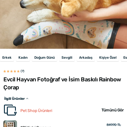
Erkek
Kadın
Doğum Günü
Sevgili
Arkadaş
Kişiye Özel
Es
(7)
Evcil Hayvan Fotoğraf ve İsim Baskılı Rainbow
Çorap
İlgili Ürünler
Tümünü Gör
Pet Shop Ürünleri
849.90 TL