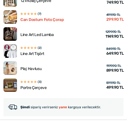
12'li Kolaj Çerçeve
749.90 TL
(7)
499.90 TL
299.90 TL
Can Dostum Foto Çorap
1299.90 TL
Line Art Led Lamba
1149.90 TL
(2)
849.90 TL
649.90 TL
Line Art Tişört
1199.90 TL
Plaj Havlusu
899.90 TL
(3)
599.90 TL
499.90 TL
Portre Çerçeve
Şimdi
sipariş verirseniz
yarın
kargoya verilecektir.