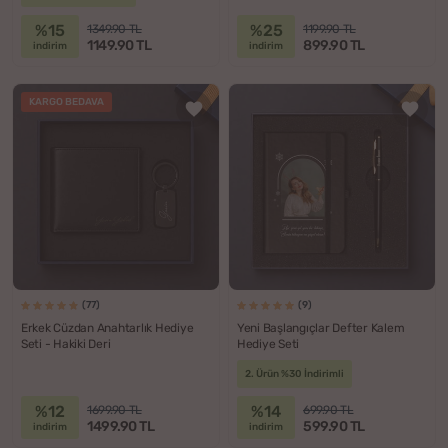
%15
%25
1349.90 TL
1199.90 TL
1149.90 TL
899.90 TL
indirim
indirim
KARGO BEDAVA
(77)
(9)
Erkek Cüzdan Anahtarlık Hediye
Yeni Başlangıçlar Defter Kalem
Seti - Hakiki Deri
Hediye Seti
2. Ürün %30 İndirimli
%12
%14
1699.90 TL
699.90 TL
1499.90 TL
599.90 TL
indirim
indirim