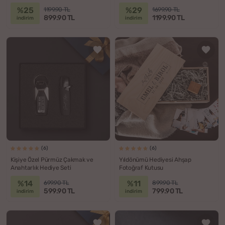
Seti
%25
%29
1199.90 TL
1699.90 TL
899.90 TL
1199.90 TL
indirim
indirim
(6)
(6)
Kişiye Özel Pürmüz Çakmak ve
Yıldönümü Hediyesi Ahşap
Anahtarlık Hediye Seti
Fotoğraf Kutusu
%14
%11
699.90 TL
899.90 TL
599.90 TL
799.90 TL
indirim
indirim