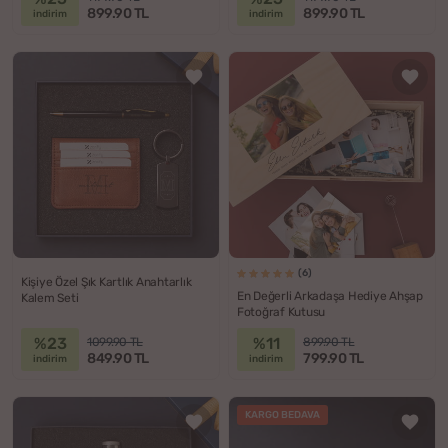
899.90 TL
899.90 TL
indirim
indirim
(6)
Kişiye Özel Şık Kartlık Anahtarlık
En Değerli Arkadaşa Hediye Ahşap
Kalem Seti
Fotoğraf Kutusu
%23
%11
1099.90 TL
899.90 TL
849.90 TL
799.90 TL
indirim
indirim
KARGO BEDAVA