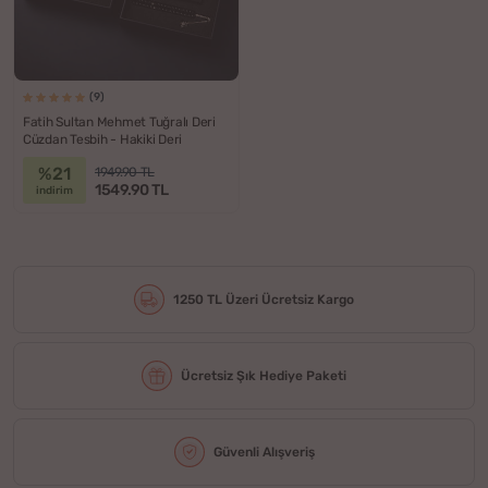
(9)
Fatih Sultan Mehmet Tuğralı Deri
Cüzdan Tesbih - Hakiki Deri
%21
1949.90 TL
1549.90 TL
indirim
1250 TL Üzeri Ücretsiz Kargo
Ücretsiz Şık Hediye Paketi
Güvenli Alışveriş