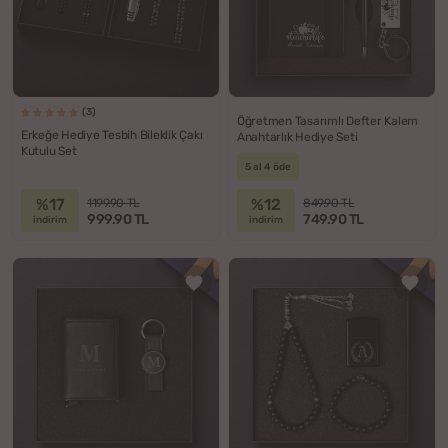
(3)
Öğretmen Tasarımlı Defter Kalem
Erkeğe Hediye Tesbih Bileklik Çakı
Anahtarlık Hediye Seti
Kutulu Set
5 al 4 öde
%17
%12
1199.90 TL
849.90 TL
999.90 TL
749.90 TL
indirim
indirim