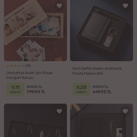
(15)
İsimli Defter Kalem Anahtarlık
Unutulmaz Anılar İçin Ahşap
Prestij Hediye Seti
Fotoğraf Kutusu
%11
%28
899.90 TL
899.90 TL
799.90 TL
649.90 TL
indirim
indirim