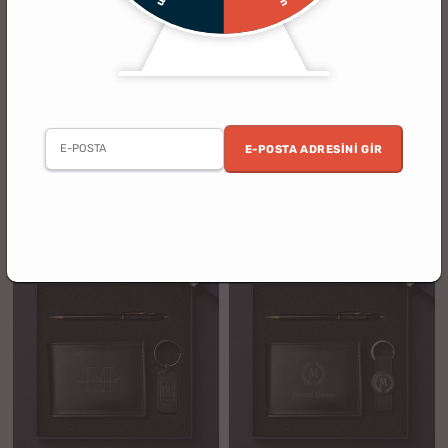
(39)
(12)
Kişiye Özel Defter Kalem Telefon
Kişiye Özel Not Defteri ve Kalem
Tutucu Anahtarlık Hediye Seti
Hediye Seti
E-POSTA ADRESINI GIR
3 al 2 öde
5 al 4 öde
%12
%14
849.90 TL
699.90 TL
749.90 TL
599.90 TL
indirim
indirim