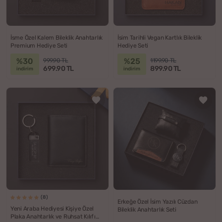
İsme Özel Kalem Bileklik Anahtarlık
İsim Tarihli Vegan Kartlık Bileklik
Premium Hediye Seti
Hediye Seti
%30
%25
999.90 TL
1199.90 TL
699.90 TL
899.90 TL
indirim
indirim
(8)
Erkeğe Özel İsim Yazılı Cüzdan
Yeni Araba Hediyesi Kişiye Özel
Bileklik Anahtarlık Seti
Plaka Anahtarlık ve Ruhsat Kılıfı