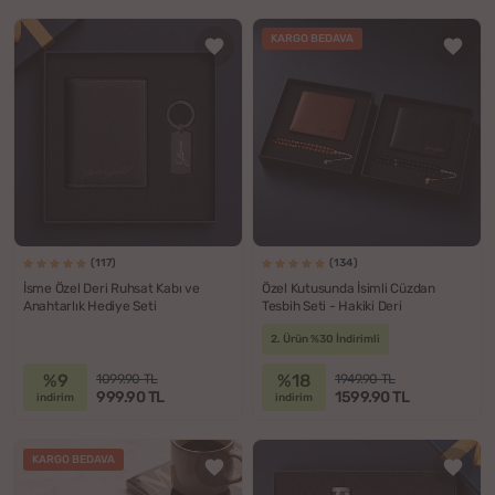
KARGO BEDAVA
(117)
(134)
İsme Özel Deri Ruhsat Kabı ve
Özel Kutusunda İsimli Cüzdan
Anahtarlık Hediye Seti
Tesbih Seti - Hakiki Deri
2. Ürün %30 İndirimli
%9
%18
1099.90 TL
1949.90 TL
999.90 TL
1599.90 TL
indirim
indirim
KARGO BEDAVA