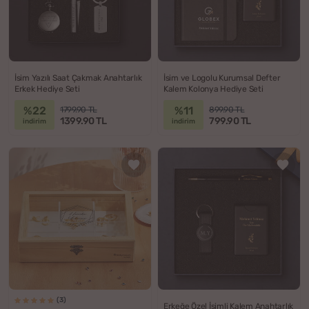
İsim Yazılı Saat Çakmak Anahtarlık
İsim ve Logolu Kurumsal Defter
Erkek Hediye Seti
Kalem Kolonya Hediye Seti
%22
%11
1799.90 TL
899.90 TL
1399.90 TL
799.90 TL
indirim
indirim
(3)
Erkeğe Özel İsimli Kalem Anahtarlık