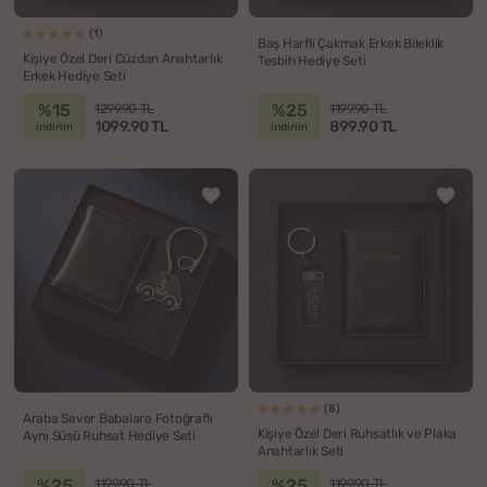
(1)
Baş Harfli Çakmak Erkek Bileklik
Kişiye Özel Deri Cüzdan Anahtarlık
Tesbih Hediye Seti
Erkek Hediye Seti
%15
%25
1299.90 TL
1199.90 TL
1099.90 TL
899.90 TL
indirim
indirim
(8)
Araba Sever Babalara Fotoğraflı
Kişiye Özel Deri Ruhsatlık ve Plaka
Aynı Süsü Ruhsat Hediye Seti
Anahtarlık Seti
%25
%25
1199.90 TL
1199.90 TL