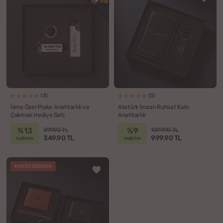
(3)
(5)
İsme Özel Plaka Anahtarlık ve
Atatürk İmzalı Ruhsat Kabı
Çakmak Hediye Seti
Anahtarlık
%13
%9
399.90 TL
1099.90 TL
349.90 TL
999.90 TL
indirim
indirim
KARGO BEDAVA