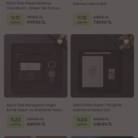
Kişiye Özel Ahşap Aksesuar
Kolonya Hediye Seti
Düzenleyici - Unisex Takı Kutusu
%17
%12
1199.90 TL
849.90 TL
999.90 TL
749.90 TL
indirim
indirim
Kişiye Özel Monogramlı Vegan
İsimli Defter Kalem Fotoğraflı
Kartlık Kalem ve Anahtarlık Hediye
Anahtarlık Hediye Seti
Seti
%23
%24
1099.90 TL
849.90 TL
849.90 TL
649.90 TL
indirim
indirim