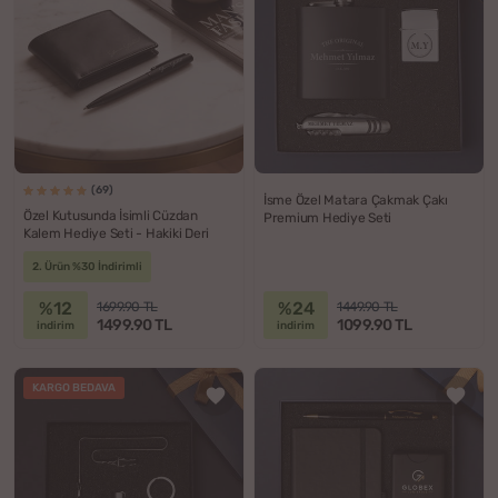
(69)
İsme Özel Matara Çakmak Çakı
Özel Kutusunda İsimli Cüzdan
Premium Hediye Seti
Kalem Hediye Seti - Hakiki Deri
2. Ürün %30 İndirimli
%12
%24
1699.90 TL
1449.90 TL
1499.90 TL
1099.90 TL
indirim
indirim
KARGO BEDAVA