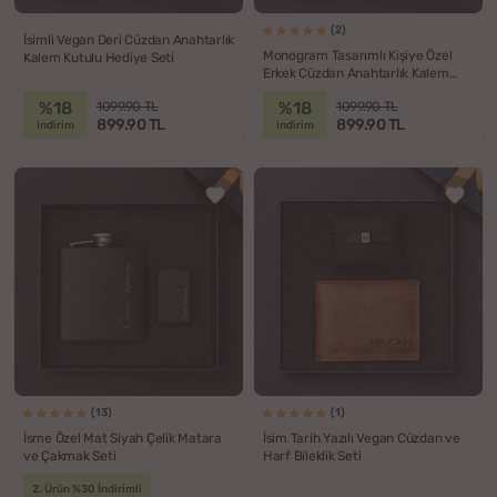
(2)
İsimli Vegan Deri Cüzdan Anahtarlık
Monogram Tasarımlı Kişiye Özel
Kalem Kutulu Hediye Seti
Erkek Cüzdan Anahtarlık Kalem
Hediye Seti
%18
%18
1099.90 TL
1099.90 TL
899.90 TL
899.90 TL
indirim
indirim
(13)
(1)
İsme Özel Mat Siyah Çelik Matara
İsim Tarih Yazılı Vegan Cüzdan ve
ve Çakmak Seti
Harf Bileklik Seti
2. Ürün %30 İndirimli