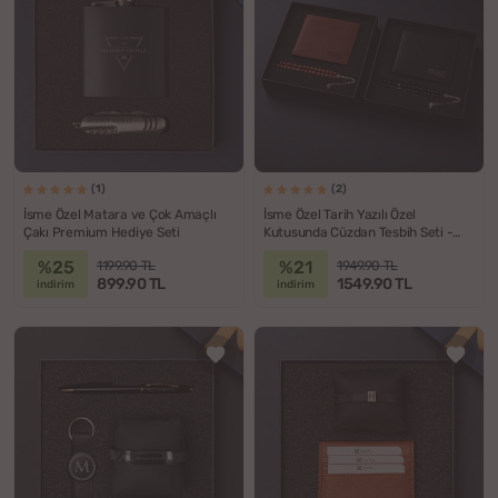
(1)
(2)
İsme Özel Matara ve Çok Amaçlı
İsme Özel Tarih Yazılı Özel
Çakı Premium Hediye Seti
Kutusunda Cüzdan Tesbih Seti -
Hakiki Deri
%25
%21
1199.90 TL
1949.90 TL
899.90 TL
1549.90 TL
indirim
indirim