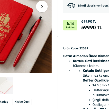
Şimdi
sipariş verirsen
699.90 TL
%14
599.90 TL
indirim
Ürün Kodu: 22087
Satın Almadan Önce Bilmen
Kutulu Seti İçerisinde;
tükenmez kalem.
Kutulu Seti İçer
tükenmez kalem.
Defter Özellikler
14.5 cm x 
Defter açı
bulunmakta
Çizgili deft
kadaş
Kişiye Özel
Özelleştir