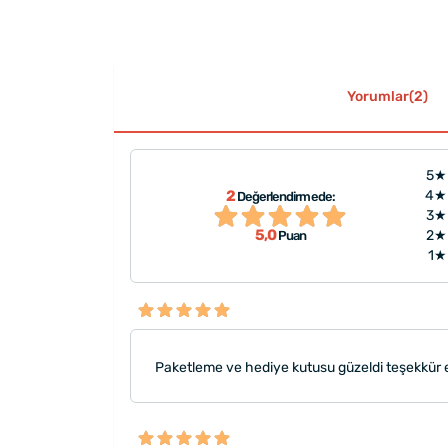
Yorumlar(2)
5★
2
4★
Değerlendirmede:
şekkürler"
"Paketleme ve hediye kutusu
3★
5,0
2★
Puan
1★
Paketleme ve hediye kutusu güzeldi teşekkür