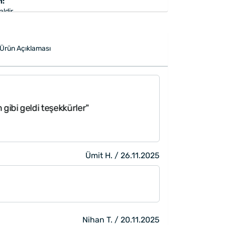
i:
ldir.
kanizmalı kalem mavi yazmaktadır.
meniz lazer kazıma ile yazılmaktadır ve çıkmaz.
farklılık gösterebilmektedir.
Ürün Açıklaması
apılarak gönderilmektedir.
gibi geldi teşekkürler"
"Paketleme ve h
Ümit H. / 26.11.2025
Nihan T. / 20.11.2025