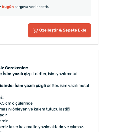
iz
bugün
kargoya verilecektir.
Özelleştir
& Sepete Ekle
iz Gerekenler:
 İsim yazılı ç
izgili defter, isim yazılı metal
isinde; İsim yazılı ç
izgili defter, isim yazılı metal
i:
9.5 cm ölçülerinde
lmasını önleyen ve kalem tutucu lastiği
dır.
erdir.
meniz lazer kazıma ile yazılmaktadır ve çıkmaz.