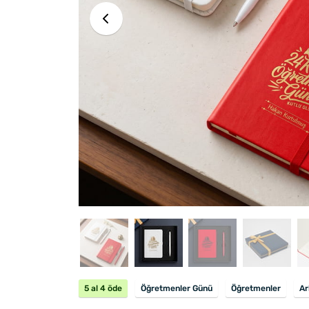
5 al 4 öde
Öğretmenler Günü
Öğretmenler
Ar