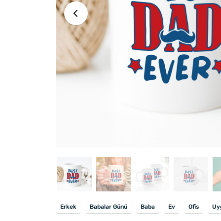
Erkek
Babalar Günü
Baba
Ev
Ofis
Uyg