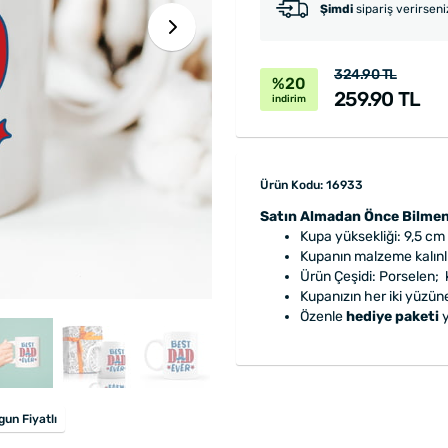
Şimdi
sipariş verirsen
324.90 TL
%20
259.90 TL
indirim
Ürün Kodu: 16933
Satın Almadan Önce Bilmen
Kupa yüksekliği: 9,5 cm
Kupanın malzeme kalınlı
Ürün Çeşidi: Porselen; k
Kupanızın her iki yüzün
Özenle
hediye paketi
y
un Fiyatlı