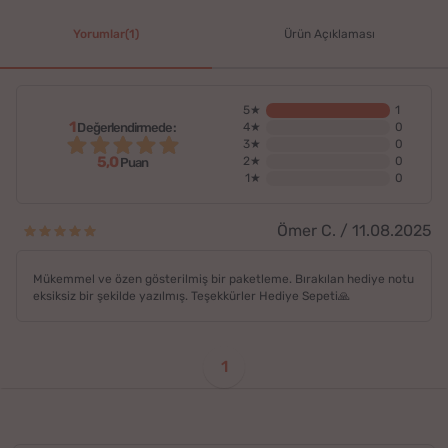
Yorumlar(1)
Ürün Açıklaması
5★
1
1
Değerlendirmede:
4★
0
3★
0
5,0
2★
0
Puan
1★
0
Ömer C. / 11.08.2025
Mükemmel ve özen gösterilmiş bir paketleme. Bırakılan hediye notu
eksiksiz bir şekilde yazılmış. Teşekkürler Hediye Sepeti🙏
1