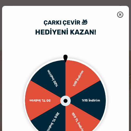
ÇARKI ÇEVIR 🎁
HEDİYENİ KAZAN!
HediyeSepeti
İlginç Hediye
Doğum Günü Hediyesi 3 Bul Kazı Kazan B
%20 İndirim
%10 İndirim
%15 İndirim
50 TL İndirim
200 TL İndirim
100 TL İndirim