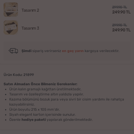
299.90 TL
Tasarım 2
249.90 TL
299.90 TL
Tasarım 3
249.90 TL
Şimdi
sipariş verirseniz
en geç yarın
kargoya verilecektir.
Ürün Kodu: 21899
Satın Almadan Önce Bilmeniz Gerekenler:
Ürün kalın gramajlı kağıttan üretilmektedir,
Tasarım ve özelleştirme altın yaldızla yapılır.
Kazıma bölümünü bozuk para veya sivri bir cisim yardımı ile rahatça
kazıyabilirsiniz.
Ürün boyutu 215 x 105 mm'dir.
Siyah elegant karton içerisinde sunulur.
Özenle
hediye paketi
yapılarak gönderilmektedir.