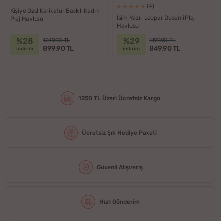
(4)
Kişiye Özel Karikatür Baskılı Kadın
İsim Yazılı Leopar Desenli Plaj
Plaj Havlusu
Havlusu
%28
%29
1249.90 TL
1199.90 TL
899.90 TL
849.90 TL
indirim
indirim
1250 TL Üzeri Ücretsiz Kargo
Ücretsiz Şık Hediye Paketi
Güvenli Alışveriş
Hızlı Gönderim