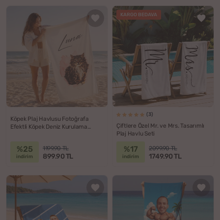
KARGO BEDAVA
(3)
Köpek Plaj Havlusu Fotoğrafa
Çiftlere Özel Mr. ve Mrs. Tasarımlı
Efektli Köpek Deniz Kurulama
Plaj Havlu Seti
Havlusu
%25
%17
1199.90 TL
2099.90 TL
899.90 TL
1749.90 TL
indirim
indirim