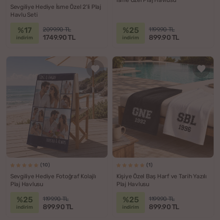
İsme Özel Plaj Havlusu
Sevgiliye Hediye İsme Özel 2'li Plaj
Havlu Seti
%17
%25
2099.90 TL
1199.90 TL
1749.90 TL
899.90 TL
indirim
indirim
(10)
(1)
Sevgiliye Hediye Fotoğraf Kolajlı
Kişiye Özel Baş Harf ve Tarih Yazılı
Plaj Havlusu
Plaj Havlusu
%25
%25
1199.90 TL
1199.90 TL
899.90 TL
899.90 TL
indirim
indirim