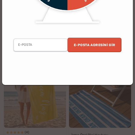
(2)
(5)
Çiftlere Özel Flamingo Tasarımlı
İsme Özel Deniz Kabuğu Tasarımlı
Plaj Havlusu
Plaj Havlusu
E-POSTA ADRESINI GIR
%25
%25
1199.90 TL
1199.90 TL
899.90 TL
899.90 TL
indirim
indirim
KARGO BEDAVA
YENI
(4)