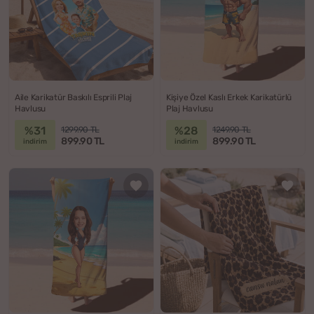
Aile Karikatür Baskılı Esprili Plaj
Kişiye Özel Kaslı Erkek Karikatürlü
Havlusu
Plaj Havlusu
%31
%28
1299.90 TL
1249.90 TL
899.90 TL
899.90 TL
indirim
indirim