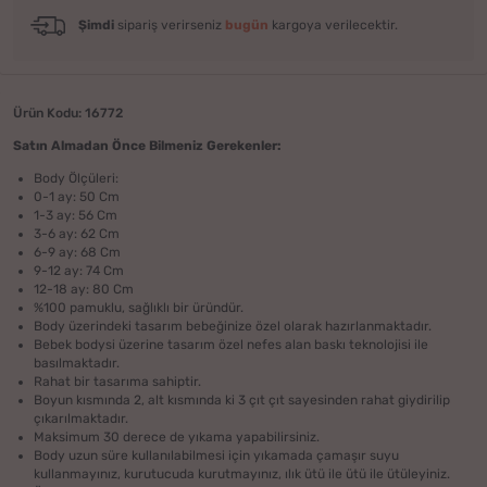
Şimdi
sipariş verirseniz
bugün
kargoya verilecektir.
Ürün Kodu: 16772
Satın Almadan Önce Bilmeniz Gerekenler:
Body Ölçüleri:
​0-1 ay: 50 Cm
1-3 ay: 56 Cm
3-6 ay: 62 Cm
6-9 ay: 68 Cm
9-12 ay: 74 Cm
12-18 ay: 80 Cm
%100 pamuklu, sağlıklı bir üründür.
Body üzerindeki tasarım bebeğinize özel olarak hazırlanmaktadır.
Bebek bodysi üzerine tasarım özel nefes alan baskı teknolojisi ile
basılmaktadır.
Rahat bir tasarıma sahiptir.
Boyun kısmında 2, alt kısmında ki 3 çıt çıt sayesinden rahat giydirilip
çıkarılmaktadır.
Maksimum 30 derece de yıkama yapabilirsiniz.
Body uzun süre kullanılabilmesi için yıkamada çamaşır suyu
kullanmayınız, kurutucuda kurutmayınız, ılık ütü ile ütü ile ütüleyiniz.