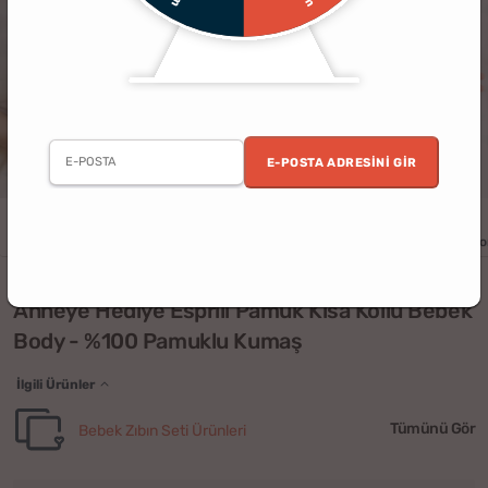
E-POSTA ADRESINI GIR
Anneler Günü
Anne
Bebek
Baby Shower
Hamile
Esprili / K
Anneye Hediye Esprili Pamuk Kısa Kollu Bebek
Body - %100 Pamuklu Kumaş
İlgili Ürünler
Tümünü Gör
Bebek Zıbın Seti Ürünleri