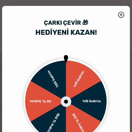
ÇARKI ÇEVIR 🎁
HEDİYENİ KAZAN!
HediyeSepeti
Bebek Zıbın Seti
Anneye Hediye Esprili Pamuk Kısa 
%20 İndirim
%10 İndirim
%15 İndirim
50 TL İndirim
200 TL İndirim
100 TL İndirim