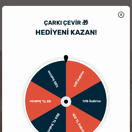
ÇARKI ÇEVIR 🎁
HEDİYENİ KAZAN!
HediyeSepeti
Kişiye Özel Hediyelik Aksesuar
Hediyelik İsimli Kolye
%20 İndirim
%10 İndirim
%15 İndirim
50 TL İndirim
200 TL İndirim
100 TL İndirim