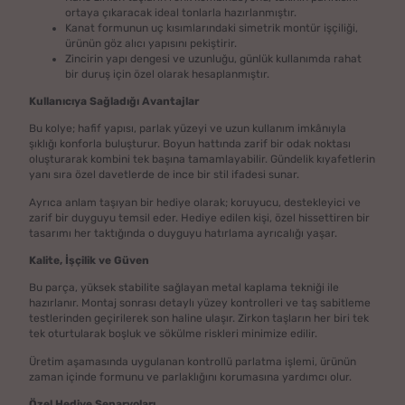
ortaya çıkaracak ideal tonlarla hazırlanmıştır.
Kanat formunun uç kısımlarındaki simetrik montür işçiliği,
ürünün göz alıcı yapısını pekiştirir.
Zincirin yapı dengesi ve uzunluğu, günlük kullanımda rahat
bir duruş için özel olarak hesaplanmıştır.
Kullanıcıya Sağladığı Avantajlar
Bu kolye; hafif yapısı, parlak yüzeyi ve uzun kullanım imkânıyla
şıklığı konforla buluşturur. Boyun hattında zarif bir odak noktası
oluşturarak kombini tek başına tamamlayabilir. Gündelik kıyafetlerin
yanı sıra özel davetlerde de ince bir stil ifadesi sunar.
Ayrıca anlam taşıyan bir hediye olarak; koruyucu, destekleyici ve
zarif bir duyguyu temsil eder. Hediye edilen kişi, özel hissettiren bir
tasarımı her taktığında o duyguyu hatırlama ayrıcalığı yaşar.
Kalite, İşçilik ve Güven
Bu parça, yüksek stabilite sağlayan metal kaplama tekniği ile
hazırlanır. Montaj sonrası detaylı yüzey kontrolleri ve taş sabitleme
testlerinden geçirilerek son haline ulaşır. Zirkon taşların her biri tek
tek oturtularak boşluk ve sökülme riskleri minimize edilir.
Üretim aşamasında uygulanan kontrollü parlatma işlemi, ürünün
zaman içinde formunu ve parlaklığını korumasına yardımcı olur.
Özel Hediye Senaryoları