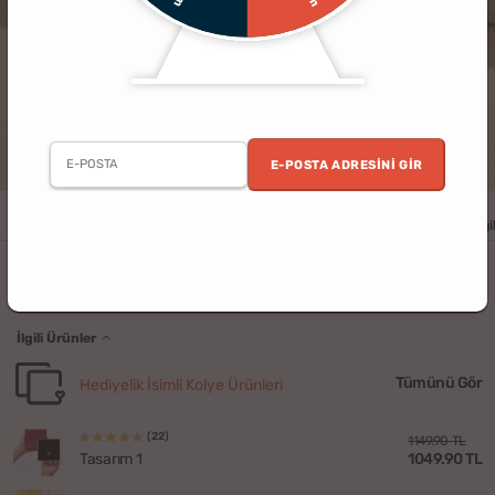
E-POSTA ADRESINI GIR
Kadın
Yıldönümü
Doğum Günü
Sevgililer Günü
Yılbaşı
Sevgil
Zirkon Taşlı Melek Kanadı Kolye
İlgili Ürünler
Tümünü Gör
Hediyelik İsimli Kolye Ürünleri
(22)
1149.90 TL
1049.90 TL
Tasarım 1