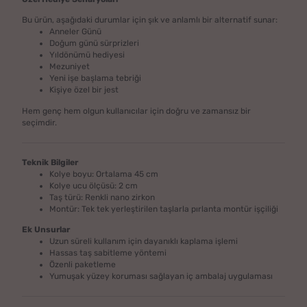
Bu ürün, aşağıdaki durumlar için şık ve anlamlı bir alternatif sunar:
Anneler Günü
Doğum günü sürprizleri
Yıldönümü hediyesi
Mezuniyet
Yeni işe başlama tebriği
Kişiye özel bir jest
Hem genç hem olgun kullanıcılar için doğru ve zamansız bir
seçimdir.
Teknik Bilgiler
Kolye boyu: Ortalama 45 cm
Kolye ucu ölçüsü: 2 cm
Taş türü: Renkli nano zirkon
Montür: Tek tek yerleştirilen taşlarla pırlanta montür işçiliği
Ek Unsurlar
Uzun süreli kullanım için dayanıklı kaplama işlemi
Hassas taş sabitleme yöntemi
Özenli paketleme
Yumuşak yüzey koruması sağlayan iç ambalaj uygulaması