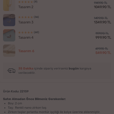
(9)
1149.90 TL
1049.90 TL
Tasarım 2
(36)
1499.90 TL
1349.90 TL
Tasarım 3
(60)
1199.90 TL
999.90 TL
Tasarım 4
699.90 TL
Tasarım 6
549.90 TL
35 Dakika
içinde sipariş verirseniz
bugün
kargoya
verilecektir.
Ürün Kodu: 22159
Satın Almadan Önce Bilmeniz Gerekenler:
Boy: 2 cm
Taş: Renkli nano zirkon taş
Zirkon taşlar pırlanta montür işçiliği ile kolye üzerine eklenmiştir.