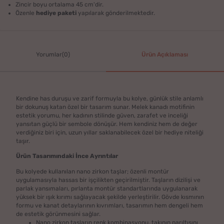
Zincir boyu ortalama 45 cm'dir.
Özenle
hediye paketi
yapılarak gönderilmektedir.
Yorumlar(0)
Ürün Açıklaması
Kendine has duruşu ve zarif formuyla bu kolye, günlük stile anlamlı
bir dokunuş katan özel bir tasarım sunar. Melek kanadı motifinin
estetik yorumu, her kadının stilinde güven, zarafet ve inceliği
yansıtan güçlü bir sembole dönüşür. Hem kendiniz hem de değer
verdiğiniz biri için, uzun yıllar saklanabilecek özel bir hediye niteliği
taşır.
Ürün Tasarımındaki İnce Ayrıntılar
Bu kolyede kullanılan nano zirkon taşlar; özenli montür
uygulamasıyla hassas bir işçilikten geçirilmiştir. Taşların dizilişi ve
parlak yansımaları, pırlanta montür standartlarında uygulanarak
yüksek bir ışık kırımı sağlayacak şekilde yerleştirilir. Gövde kısmının
formu ve kanat detaylarının kıvrımları, tasarımın hem dengeli hem
de estetik görünmesini sağlar.
Nano zirkon taşların renk kombinasyonu, takının parıltısını