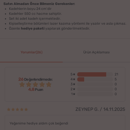
Satın Almadan Önce Bilmeniz Gerekenler:
Kadehlerin boyu 24 cm'dir
Kadehler 550 cc hacme sahiptir.
Set iki adet kadeh içermektedir.
Kişiselleştirme bölümleri lazer kazıma yöntemi ile yazılır ve asla çıkmaz.
Özenle
hediye paketi
yapılarak gönderilmektedir.
Yorumlar(26)
Ürün Açıklaması
5★
21
26
Değerlendirmede:
4★
5
3★
0
4,8
2★
0
Puan
1★
0
ZEYNEP G. / 14.11.2025
Yeğenime hediye aldım çok beğendi