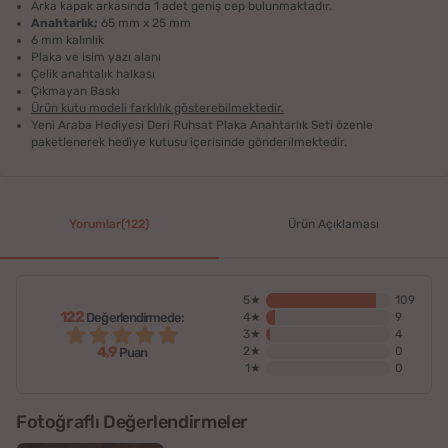
Arka kapak arkasında 1 adet geniş cep bulunmaktadır.
Anahtarlık;
65 mm x 25 mm
6 mm kalınlık
Plaka ve isim yazı alanı
Çelik anahtalık halkası
Çıkmayan Baskı
Ürün kutu modeli farklılık gösterebilmektedir.
Yeni Araba Hediyesi Deri Ruhsat Plaka Anahtarlık Seti özenle
paketlenerek hediye kutusu içerisinde gönderilmektedir.
Yorumlar(122)
Ürün Açıklaması
5★
109
122
Değerlendirmede:
4★
9
3★
4
4,9
2★
0
Puan
1★
0
Fotoğraflı Değerlendirmeler