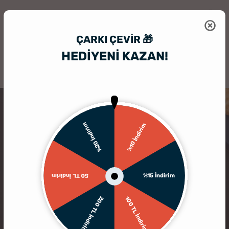
ÇARKI ÇEVIR 🎁
HEDİYENİ KAZAN!
HediyeSepeti
Kişiye Özel Ruhsat Kabı
Yeni Araç Hediyesi Deri Ruhsa
%20 İndirim
%10 İndirim
%15 İndirim
50 TL İndirim
200 TL İndirim
100 TL İndirim