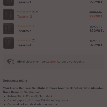
999.90 TL
Tasarım 1
(122)
1199.90 TL
999.90 TL
Tasarım 2
(8)
1199.90 TL
899.90 TL
Tasarım 3
(8)
1199.90 TL
899.90 TL
Tasarım 4
Şimdi
sipariş verirseniz
yarın
kargoya verilecektir.
Ürün Kodu: 10318
Yeni Araba Hediyesi Deri Ruhsat Plaka Anahtarlık Setini Satın Almadan
Önce Bilmeniz Gerekenler:
Ruhsatlık;
9x12 cm ölçülerindedir.
6 adet yaprak gözü olup 2'si ehliyet sayfasıdır.
Ön kapak arkasında 4 adet cep vardır.