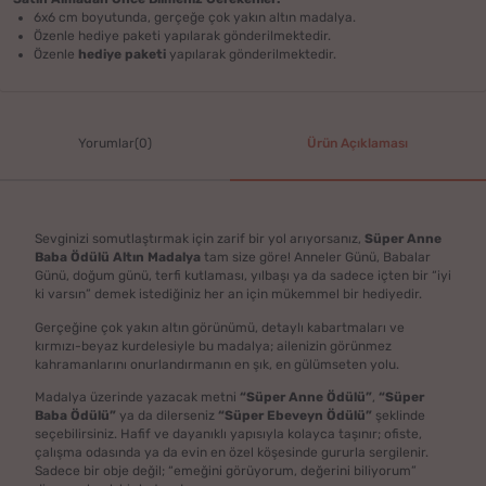
6x6 cm boyutunda, gerçeğe çok yakın altın madalya.
Özenle hediye paketi yapılarak gönderilmektedir.
Özenle
hediye paketi
yapılarak gönderilmektedir.
Yorumlar(0)
Ürün Açıklaması
Sevginizi somutlaştırmak için zarif bir yol arıyorsanız,
Süper Anne
Baba Ödülü Altın Madalya
tam size göre! Anneler Günü, Babalar
Günü, doğum günü, terfi kutlaması, yılbaşı ya da sadece içten bir “iyi
ki varsın” demek istediğiniz her an için mükemmel bir hediyedir.
Gerçeğine çok yakın altın görünümü, detaylı kabartmaları ve
kırmızı-beyaz kurdelesiyle bu madalya; ailenizin görünmez
kahramanlarını onurlandırmanın en şık, en gülümseten yolu.
Madalya üzerinde yazacak metni
“Süper Anne Ödülü”
,
“Süper
Baba Ödülü”
ya da dilerseniz
“Süper Ebeveyn Ödülü”
şeklinde
seçebilirsiniz. Hafif ve dayanıklı yapısıyla kolayca taşınır; ofiste,
çalışma odasında ya da evin en özel köşesinde gururla sergilenir.
Sadece bir obje değil; “emeğini görüyorum, değerini biliyorum”