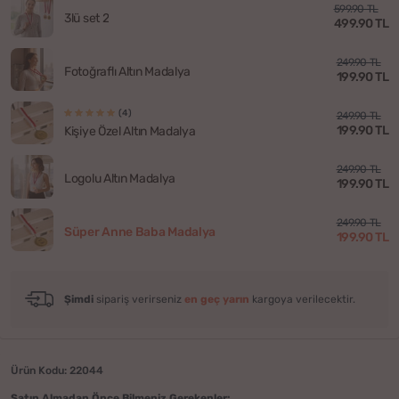
599.90 TL
3lü set 2
499.90 TL
249.90 TL
Fotoğraflı Altın Madalya
199.90 TL
(4)
249.90 TL
199.90 TL
Kişiye Özel Altın Madalya
249.90 TL
Logolu Altın Madalya
199.90 TL
249.90 TL
Süper Anne Baba Madalya
199.90 TL
Şimdi
sipariş verirseniz
en geç yarın
kargoya verilecektir.
Ürün Kodu: 22044
Satın Almadan Önce Bilmeniz Gerekenler: