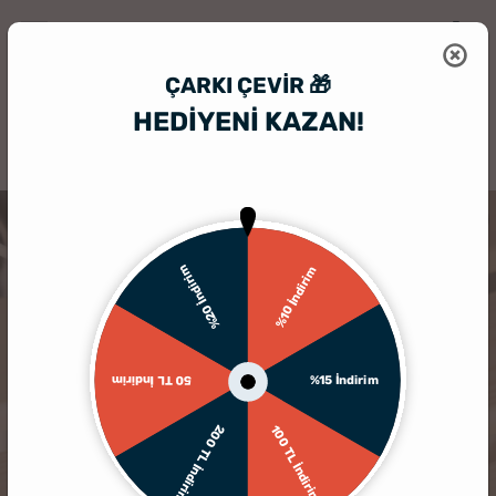
ÇARKI ÇEVIR 🎁
HEDİYENİ KAZAN!
HediyeSepeti
Kişiye Özel Başarı Ödülleri
Süper Anne Baba Ödülü Alt
%20 İndirim
%10 İndirim
%15 İndirim
50 TL İndirim
200 TL İndirim
100 TL İndirim