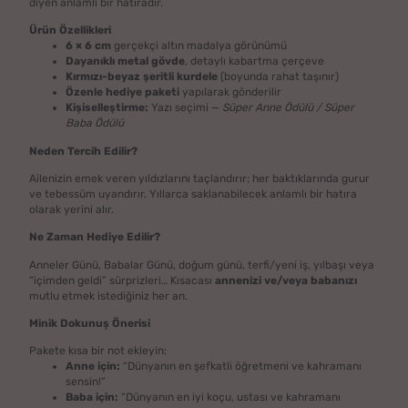
diyen anlamlı bir hatıradır.
Ürün Özellikleri
6 × 6 cm
gerçekçi altın madalya görünümü
Dayanıklı metal gövde
, detaylı kabartma çerçeve
Kırmızı-beyaz şeritli kurdele
(boyunda rahat taşınır)
Özenle hediye paketi
yapılarak gönderilir
Kişiselleştirme:
Yazı seçimi —
Süper Anne Ödülü / Süper
Baba Ödülü
Neden Tercih Edilir?
Ailenizin emek veren yıldızlarını taçlandırır; her baktıklarında gurur
ve tebessüm uyandırır. Yıllarca saklanabilecek anlamlı bir hatıra
olarak yerini alır.
Ne Zaman Hediye Edilir?
Anneler Günü, Babalar Günü, doğum günü, terfi/yeni iş, yılbaşı veya
“içimden geldi” sürprizleri… Kısacası
annenizi ve/veya babanızı
mutlu etmek istediğiniz her an.
Minik Dokunuş Önerisi
Pakete kısa bir not ekleyin:
Anne için:
“Dünyanın en şefkatli öğretmeni ve kahramanı
sensin!”
Baba için:
“Dünyanın en iyi koçu, ustası ve kahramanı