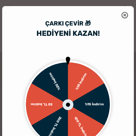
ÇARKI ÇEVIR 🎁
HEDİYENİ KAZAN!
HediyeSepeti
Hediyelik Çerçeve
Süper Anneye Özel Karikatür Çerç
%20 İndirim
%10 İndirim
%15 İndirim
50 TL İndirim
200 TL İndirim
100 TL İndirim