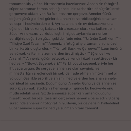
tamamen kişiye özel bir tasarımla hazırlanıyor. Annenizin fotoğrafı,
süper kahraman temasında eğlenceli bir karikatüre dönüştürülerek
çerçeveye aktarılıyor. Bu özel tasarım çerçeve, Anneler Günü,
doğum günü gibi özel günlerde annenize verebileceğiniz en anlamlı
ve esprili hediyelerden biri. Ayrıca annenizin ev dekorasyonuna
eğlenceli bir dokunuş katacak bir aksesuar olarak da kullanılabilir.
Süper Anne yazısı ve kişiselleştirilmiş detaylarıyla annenize
verdiğiniz değeri en güzel şekilde ifade eder. **Ürünün Özellikleri:** -
**Kişiye Özel Tasarım:** Annenizin fotoğrafıyla tamamen ona özel
bir karikatür oluşturulur. - **Kaliteli Baskı ve Çerçeve:** Uzun ömürlü
ve yüksek kaliteli malzemelerden üretilmiştir. - **Eğlenceli ve
Anlamlı:** Annenizi gülümsetecek ve kendini özel hissettirecek bir
hediye. - **Boyut Seçenekleri:** Farklı boyut seçenekleriyle her
ihtiyaca uygun. Bu çerçeve, annenize olan sevginizi ve
minnettarlığınızı eğlenceli bir şekilde ifade etmenin mükemmel bir
yoludur. Özellikle esprili ve anlamlı hediyelerden hoşlanan anneler
için ideal bir seçimdir. Doğum günü, Anneler Günü ya da annenize
sürpriz yapmak istediğiniz herhangi bir günde bu hediyeyle onu
mutlu edebilirsiniz. Siz de annenize süper kahraman olduğunu
hissettirecek bu özel tasarım çerçeveyi hemen sipariş edin. Sipariş
sürecinde annenizin fotoğrafını yükleyin, biz de gerisini halledelim!
Süper anneye süper bir hediye sunmanın tam zamanı!