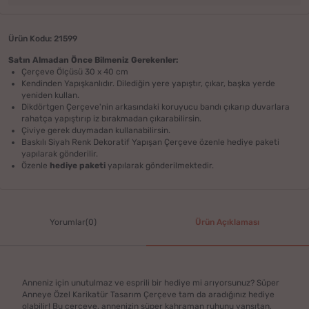
Ürün Kodu: 21599
Satın Almadan Önce Bilmeniz Gerekenler:
Çerçeve Ölçüsü 30 x 40 cm
Kendinden Yapışkanlıdır. Dilediğin yere yapıştır, çıkar, başka yerde
yeniden kullan.
Dikdörtgen Çerçeve'nin arkasındaki koruyucu bandı çıkarıp duvarlara
rahatça yapıştırıp iz bırakmadan çıkarabilirsin.
Çiviye gerek duymadan kullanabilirsin.
Baskılı Siyah Renk Dekoratif Yapışan Çerçeve özenle hediye paketi
yapılarak gönderilir.
Özenle
hediye paketi
yapılarak gönderilmektedir.
Yorumlar(0)
Ürün Açıklaması
Anneniz için unutulmaz ve esprili bir hediye mi arıyorsunuz? Süper
Anneye Özel Karikatür Tasarım Çerçeve tam da aradığınız hediye
olabilir! Bu çerçeve, annenizin süper kahraman ruhunu yansıtan,