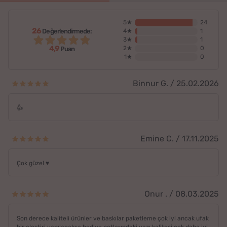
5★
24
26
Değerlendirmede:
4★
1
3★
1
4,9
2★
0
Puan
1★
0
Binnur G. / 25.02.2026
👍
Emine C. / 17.11.2025
Çok güzel ♥️
Onur . / 08.03.2025
Son derece kaliteli ürünler ve baskılar paketleme çok iyi ancak ufak