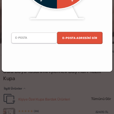
E-POSTA ADRESINI GIR
Kadın
Doğum Günü
Yılbaşı
Arkadaş
Kişiye Özel
Uygun Fiyatl
(26)
Sulu Boya Tasarımlı İşlemeli Baş Harf Yazılı
Kupa
İlgili Ürünler
Tümünü Gör
Kişiye Özel Kupa Bardak Ürünleri
(26)
324.90 TL