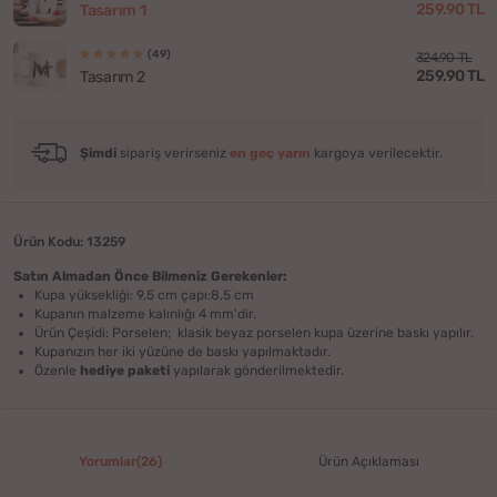
259.90 TL
Tasarım 1
(49)
324.90 TL
259.90 TL
Tasarım 2
Şimdi
sipariş verirseniz
en geç yarın
kargoya verilecektir.
Ürün Kodu: 13259
Satın Almadan Önce Bilmeniz Gerekenler:
Kupa yüksekliği: 9,5 cm çapı:8,5 cm
Kupanın malzeme kalınlığı 4 mm'dir.
Ürün Çeşidi: Porselen; klasik beyaz porselen kupa üzerine baskı yapılır.
Kupanızın her iki yüzüne de baskı yapılmaktadır.
Özenle
hediye paketi
yapılarak gönderilmektedir.
Yorumlar(26)
Ürün Açıklaması