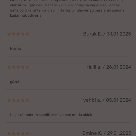
bir eleştiri yapılacaksa hediye notlarındaki yazı kalitesi çok daha iyi
olabilir belirgin değil hafif silik gibi okunmasına engel değil ancak
daha bold karakterde olabilir.Harika bir alışverişti paralarını sonuna
kadar hak ediyorlar
Burak E. / 31.01.2025
Harika
Halil a. / 26.01.2024
güzel
vehbi a. / 05.01.2024
teşekkür ederim sevdiklerim ve ben mutlu olduk
Emine K. / 29.01.2022