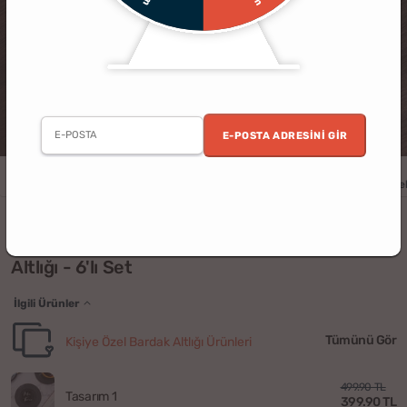
E-POSTA ADRESINI GIR
Erkek
Kadın
Doğum Günü
Sevgili
Arkadaş
Ev
Kişiye Öze
Spotify QR Özelleştirmeli Retro Plak Bardak
Altlığı - 6'lı Set
İlgili Ürünler
Tümünü Gör
Kişiye Özel Bardak Altlığı Ürünleri
499.90 TL
Tasarım 1
399.90 TL