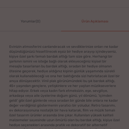
Yorumlar(0)
Ürün Açıklaması
Evinizin atmosferini canlandıracak ve sevdiklerinize onları ne kadar
düşündüğünüzü hissettirecek eşsiz bir hediye arayışı içindeyseniz,
kişiye özel şarkı temalı bardak altlığı tam size göre. Herhangi bir
şarkının ismini ve isteğe bağlı olarak ekleyeceğiniz kişisel bir
mesajla tasarlanan bu bardak altlığı, sıradan bir hediye olmanın
ötesine geçerek, hediye aldığınız kişinin günlük yaşamında sürekli
olarak kullanabileceği ve ona her baktığında sizi hatırlatacak özel bir
anıya dönüşecektir. Vinil plak görünümündeki bu şık bardak altlığı,
45+ yaşından gençlere, yetişkinlere ve her yaştan müzikseverlere
hitap ediyor. Erkek veya kadın fark etmeksizin, eşe, sevgiliye,
arkadaşa veya aile üyelerine doğum günü, yıl dönümü, 'içimden
geldi' gibi özel günlerde veya sıradan bir günde bile onlara ne kadar
değer verdiğinizi göstermenin yaratıcı bir yoludur. Retro tasarımı,
ev dekorasyonuna nostaljik bir hava katarak, film ve müzik temalı
özel tasarım ürünler arasında öne çıkar. Kullanılan yüksek kaliteli
malzemeler sayesinde uzun ömürlü olan bu bardak altlığı, kişiye özel
hediye seçenekleri arasında pratik ve dekoratif bir alternatif