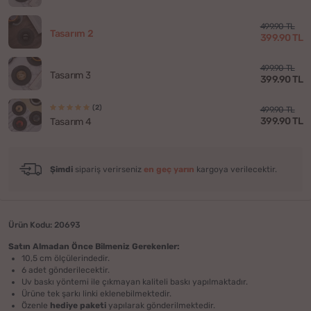
499.90 TL
Tasarım 2
399.90 TL
499.90 TL
Tasarım 3
399.90 TL
(2)
499.90 TL
399.90 TL
Tasarım 4
Şimdi
sipariş verirseniz
en geç yarın
kargoya verilecektir.
Ürün Kodu: 20693
Satın Almadan Önce Bilmeniz Gerekenler:
10,5 cm ölçülerindedir.
6 adet gönderilecektir.
Uv baskı yöntemi ile çıkmayan kaliteli baskı yapılmaktadır.
Ürüne tek şarkı linki eklenebilmektedir.
Özenle
hediye paketi
yapılarak gönderilmektedir.