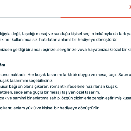
Ü
klığıyla değil, taşıdığı mesaj ve sunduğu kişisel seçim imkânıyla da fark 
erek her kullanımda sizi hatırlatan anlamlı bir hediyeye dönüştürür.
den geldiği bir anda; eşinize, sevgilinize veya hayatınızdaki özel bir 
ânı
 sunulmaktadır. Her kuşak tasarımı farklı bir duygu ve mesaj taşır. Satı
şak tasarımını seçebilirsiniz.
usal bağı ön plana çıkaran, romantik ifadelerle hazırlanan kuşak.
settiren, sade ama güçlü bir mesaj taşıyan özel tasarım.
cak ve samimi bir anlatıma sahip, özgün çizimlerle zenginleştirilmiş kuşa
çıkarır; anlam yüklü ve kişisel bir hediyeye dönüştürür.