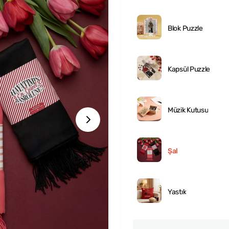
Blok Puzzle
Kapsül Puzzle
Müzik Kutusu
Şal
Yastık