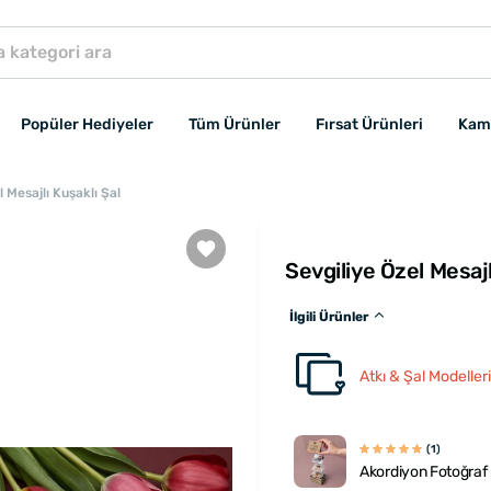
Popüler Hediyeler
Tüm Ürünler
Fırsat Ürünleri
Kam
l Mesajlı Kuşaklı Şal
Sevgiliye Özel Mesajl
İlgili Ürünler
Atkı & Şal Modelleri
(1)
Akordiyon Fotoğraf