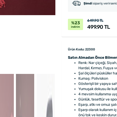
Şimdi
sipariş verirsen
649.90 TL
%23
499.90 TL
indirim
Ürün Kodu: 22300
Satın Almadan Önce Bilmen
Renk: Nar çiçeği, Siyah
Hardal, Kırmızı, Fuşya v
Şal ölçüleri püsküller h
Kumaş: Poliviskon
Gösterişli bir yapıya sah
Yumuşak dokusu ile kull
4 mevsim kullanıma uy
Günlük, tesettür ve spor 
Eşarp, atkı ve omuz şalı 
Eşarp olarak kullanım i
önü tok ve keskin durur