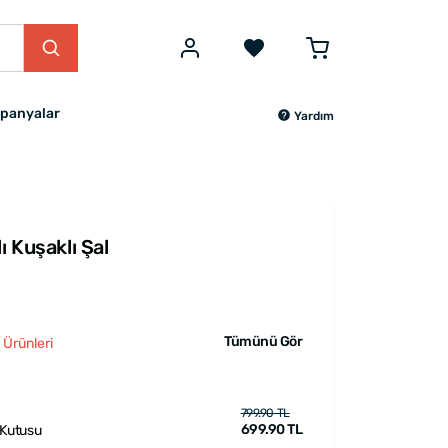
panyalar
Yardım
ı Kuşaklı Şal
Tümünü Gör
 Ürünleri
799.90 TL
699.90 TL
 Kutusu