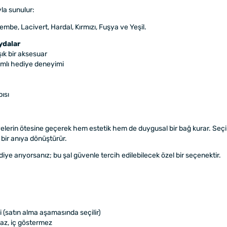
yla sunulur:
mbe, Lacivert, Hardal, Kırmızı, Fuşya ve Yeşil.
ydalar
şık bir aksesuar
nlamlı hediye deneyimi
ısı
iyelerin ötesine geçerek hem estetik hem de duygusal bir bağ kurar. Seçi
k bir anıya dönüştürür.
ye arıyorsanız; bu şal güvenle tercih edilebilecek özel bir seçenektir.
i (satın alma aşamasında seçilir)
z, iç göstermez