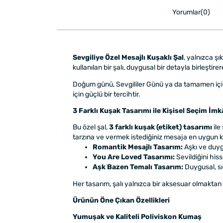
Yorumlar(0)
Sevgiliye Özel Mesajlı Kuşaklı Şal
, yalnızca şı
kullanılan bir şalı, duygusal bir detayla birleştir
Doğum günü, Sevgililer Günü ya da tamamen içiniz
için güçlü bir tercihtir.
3 Farklı Kuşak Tasarımı ile Kişisel Seçim İmk
Bu özel şal,
3 farklı kuşak (etiket) tasarımı
ile
tarzına ve vermek istediğiniz mesaja en uygun ku
Romantik Mesajlı Tasarım:
Aşkı ve duyg
You Are Loved Tasarımı:
Sevildiğini his
Aşk Bazen Temalı Tasarım:
Duygusal, sı
Her tasarım, şalı yalnızca bir aksesuar olmaktan 
Ürünün Öne Çıkan Özellikleri
Yumuşak ve Kaliteli Poliviskon Kumaş