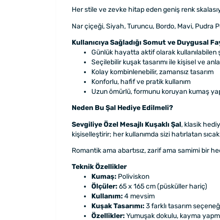
Her stile ve zevke hitap eden geniş renk skalası
Nar çiçeği, Siyah, Turuncu, Bordo, Mavi, Pudra Pe
Kullanıcıya Sağladığı Somut ve Duygusal Fa
Günlük hayatta aktif olarak kullanılabilen 
Seçilebilir kuşak tasarımı ile kişisel ve a
Kolay kombinlenebilir, zamansız tasarım
Konforlu, hafif ve pratik kullanım
Uzun ömürlü, formunu koruyan kumaş yap
Neden Bu Şal Hediye Edilmeli?
Sevgiliye Özel Mesajlı Kuşaklı Şal
, klasik hed
kişiselleştirir; her kullanımda sizi hatırlatan sıca
Romantik ama abartısız, zarif ama samimi bir hedi
Teknik Özellikler
Kumaş:
Poliviskon
Ölçüler:
65 x 165 cm (püsküller hariç)
Kullanım:
4 mevsim
Kuşak Tasarımı:
3 farklı tasarım seçeneğ
Özellikler:
Yumuşak dokulu, kayma yapma