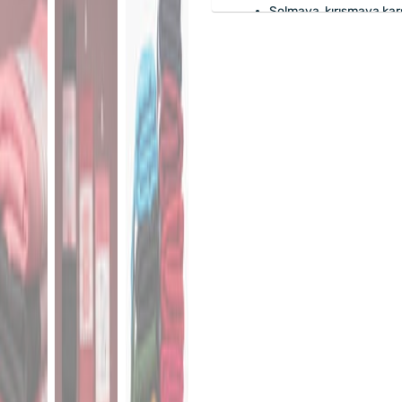
Solmaya, kırışmaya kar
Özenle
hediye paketi
y