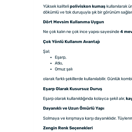
Yüksek kaliteli
poliviskon kumaş
kullanılarak ü
dökümlü ve tok duruşuyla şık bir görünüm sağlar
Dört Mevsim Kullanıma Uygun
Ne çok kalın ne çok ince yapısı sayesinde
4 me
Çok Yönlü Kullanım Avantajı
Şal;
Eşarp,
Atkı,
Omuz şalı
olarak farklı şekillerde kullanılabilir. Günlük komb
Eşarp Olarak Kusursuz Duruş
Eşarp olarak kullanıldığında kolayca şekil alır,
ka
Dayanıklı ve Uzun Ömürlü Yapı
Solmaya ve kırışmaya karşı dayanıklıdır. Tüylen
Zengin Renk Seçenekleri