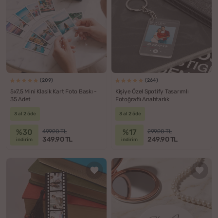
(209)
(264)
5x7,5 Mini Klasik Kart Foto Baskı -
Kişiye Özel Spotify Tasarımlı
35 Adet
Fotoğraflı Anahtarlık
3 al 2 öde
3 al 2 öde
%30
%17
499.90 TL
299.90 TL
349.90 TL
249.90 TL
indirim
indirim