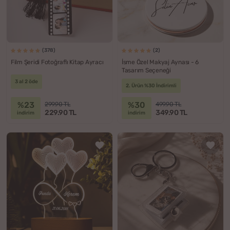
(378)
(2)
Film Şeridi Fotoğraflı Kitap Ayracı
İsme Özel Makyaj Aynası - 6
Tasarım Seçeneği
3 al 2 öde
2. Ürün %30 İndirimli
%23
%30
299.90 TL
499.90 TL
229.90 TL
349.90 TL
indirim
indirim