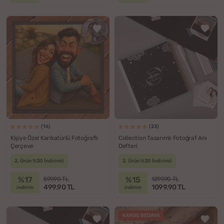
(16)
(23)
Kişiye Özel Karikatürlü Fotoğraflı
Collection Tasarımlı Fotoğraf Anı
Çerçeve
Defteri
2. Ürün %30 İndirimli
2. Ürün %30 İndirimli
%17
%15
599.90 TL
1299.90 TL
499.90 TL
1099.90 TL
indirim
indirim
KARGO BEDAVA