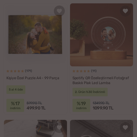
(171)
(11)
Kişiye Özel Puzzle A4 - 99 Parça
Spotify QR Özelleştirmeli Fotoğraf
Baskılı Plak Led Lamba
5 al 4 öde
2. Ürün %30 İndirimli
%17
%19
599.90 TL
1349.90 TL
499.90 TL
1099.90 TL
indirim
indirim