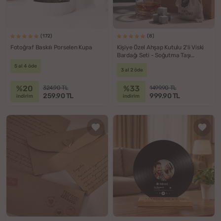
(172)
(8)
Fotoğraf Baskılı Porselen Kupa
Kişiye Özel Ahşap Kutulu 2'li Viski
Bardağı Seti - Soğutma Taşı
Hediyeli
5 al 4 öde
3 al 2 öde
%20
%33
324.90 TL
1499.90 TL
259.90 TL
999.90 TL
indirim
indirim