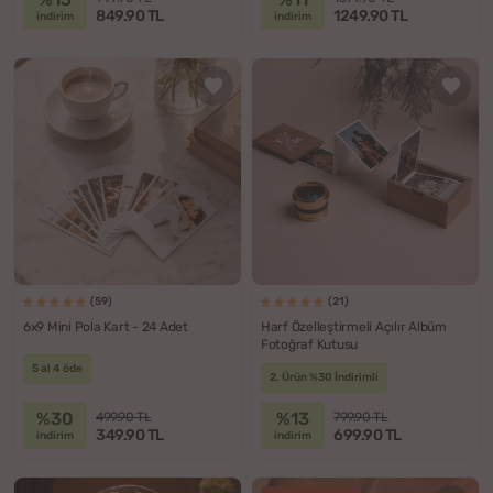
849.90 TL
1249.90 TL
indirim
indirim
(59)
(21)
6x9 Mini Pola Kart - 24 Adet
Harf Özelleştirmeli Açılır Albüm
Fotoğraf Kutusu
5 al 4 öde
2. Ürün %30 İndirimli
%30
%13
499.90 TL
799.90 TL
349.90 TL
699.90 TL
indirim
indirim