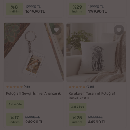
%8
%29
1799.90 TL
1699.90 TL
1649.90 TL
1199.90 TL
indirim
indirim
(45)
(235)
Fotoğraflı Sevgili İsimler Anahtarlık
Karakalem Tasarımlı Fotoğraf
Baskılı Yastık
5 al 4 öde
3 al 2 öde
%17
%25
299.90 TL
599.90 TL
249.90 TL
449.90 TL
indirim
indirim