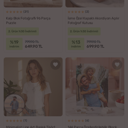
(21)
(2)
Kalp Blok Fotoğraflı 96 Parça
İsme Özel Kapaklı Akordiyon Açılır
Puzzle
Fotoğraf Kutusu
2. Ürün %30 İndirimli
2. Ürün %30 İndirimli
%19
%13
799.90 TL
799.90 TL
649.90 TL
699.90 TL
indirim
indirim
(1)
(6)
Minimalist Line Art Baskılı Tişört
144 Parça Özelleştirilebilir Block