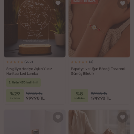
KARGO BEDAVA
(200)
(2)
Sevgiliye Hediye Aşkın Yıldız
Papatya ve Uğur Böceği Tasarımlı
Haritası Led Lamba
Gümüş Bileklik
2. Ürün %30 İndirimli
%29
%8
1399.90 TL
1899.90 TL
999.90 TL
1749.90 TL
indirim
indirim