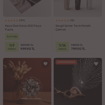
(311)
(15)
Kişiye Özel Kutulu 500 Parça
Sevgili İsimler Torch Metalik
Puzzle
Çakmak
3 al 2 öde
%9
%16
1099.90 TL
949.90 TL
999.90 TL
799.90 TL
indirim
indirim
KARGO BEDAVA