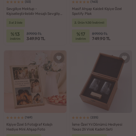
(53)
(163)
Sevgiliye Mektup -
Masif Ahşap Kaideli Kişiye Özel
Kişiselleştirilebilir Mesajlı Sevgiliye
Spotify Plak
Özel Romantik Mektup
3 al 2 öde
2. Ürün %30 İndirimli
%13
%17
399.90 TL
899.90 TL
349.90 TL
749.90 TL
indirim
indirim
(169)
(225)
Kişiye Özel 5 Fotoğraf Kolajlı
İsme Özel Yıl Dönümü Hediyesi
Hediye Mini Ahşap Foto
Texas 2li Viski Kadeh Seti