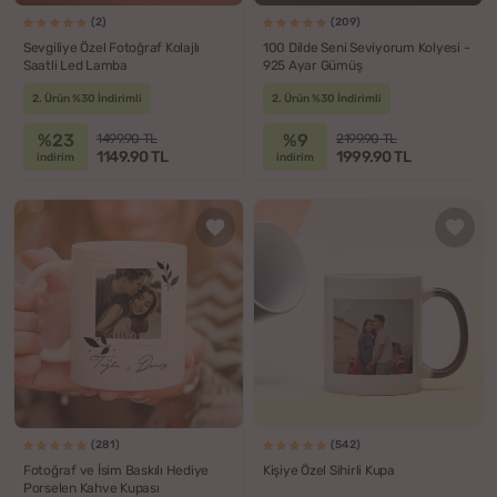
(2)
(209)
Sevgiliye Özel Fotoğraf Kolajlı
100 Dilde Seni Seviyorum Kolyesi -
Saatli Led Lamba
925 Ayar Gümüş
2. Ürün %30 İndirimli
2. Ürün %30 İndirimli
%23
%9
1499.90 TL
2199.90 TL
1149.90 TL
1999.90 TL
indirim
indirim
(281)
(542)
Fotoğraf ve İsim Baskılı Hediye
Kişiye Özel Sihirli Kupa
Porselen Kahve Kupası