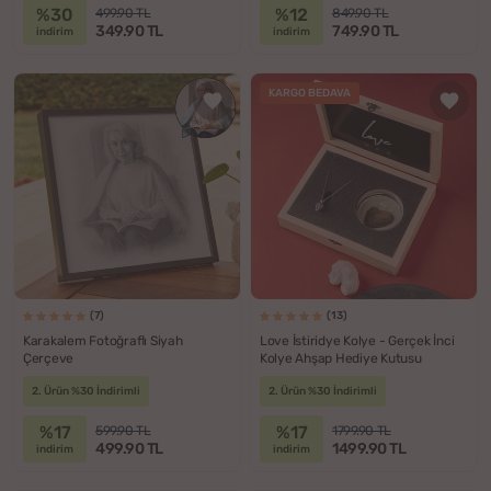
%30
%12
499.90 TL
849.90 TL
349.90 TL
749.90 TL
indirim
indirim
KARGO BEDAVA
(7)
(13)
Karakalem Fotoğraflı Siyah
Love İstiridye Kolye - Gerçek İnci
Çerçeve
Kolye Ahşap Hediye Kutusu
2. Ürün %30 İndirimli
2. Ürün %30 İndirimli
%17
%17
599.90 TL
1799.90 TL
499.90 TL
1499.90 TL
indirim
indirim