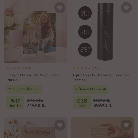
(26)
(132)
Fotoğraf Baskılı 96 Parça Block
Dijital Sıcaklık Göstergeli İsme Özel
Puzzle
Termos
2. Ürün %30 İndirimli
2. Ürün %30 İndirimli
%17
%38
899.90 TL
1449.90 TL
749.90 TL
899.90 TL
indirim
indirim