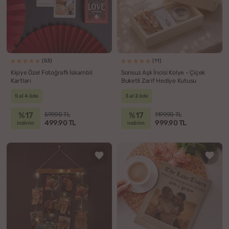
(53)
(11)
Kişiye Özel Fotoğraflı İskambil
Sonsuz Aşk İncisi Kolye - Çiçek
Kartları
Buketli Zarif Hediye Kutusu
5 al 4 öde
3 al 2 öde
%17
%17
599.90 TL
1199.90 TL
499.90 TL
999.90 TL
indirim
indirim