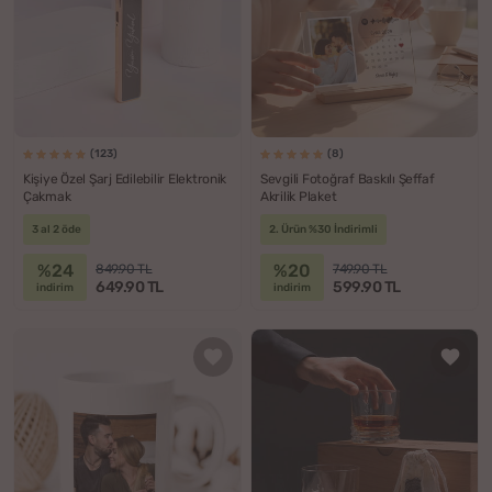
(123)
(8)
Kişiye Özel Şarj Edilebilir Elektronik
Sevgili Fotoğraf Baskılı Şeffaf
Çakmak
Akrilik Plaket
3 al 2 öde
2. Ürün %30 İndirimli
%24
%20
849.90 TL
749.90 TL
649.90 TL
599.90 TL
indirim
indirim