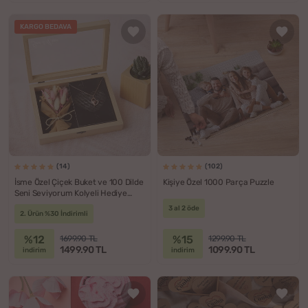
KARGO BEDAVA
(14)
(102)
İsme Özel Çiçek Buket ve 100 Dilde
Kişiye Özel 1000 Parça Puzzle
Seni Seviyorum Kolyeli Hediye
Kutusu
3 al 2 öde
2. Ürün %30 İndirimli
%12
%15
1699.90 TL
1299.90 TL
1499.90 TL
1099.90 TL
indirim
indirim