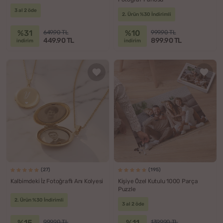
3 al 2 öde
2. Ürün %30 İndirimli
%31
%10
649.90 TL
999.90 TL
449.90 TL
899.90 TL
indirim
indirim
(27)
(195)
Kalbimdeki İz Fotoğraflı Anı Kolyesi
Kişiye Özel Kutulu 1000 Parça
Puzzle
2. Ürün %30 İndirimli
3 al 2 öde
%15
%11
999.90 TL
1399.90 TL