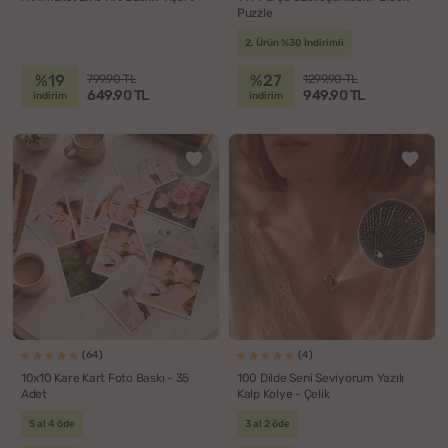
Puzzle
2. Ürün %30 İndirimli
%19
%27
799.90 TL
1299.90 TL
649.90 TL
949.90 TL
indirim
indirim
(64)
(4)
10x10 Kare Kart Foto Baskı - 35
100 Dilde Seni Seviyorum Yazılı
Adet
Kalp Kolye - Çelik
5 al 4 öde
3 al 2 öde