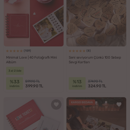
(159)
(8)
Minimal Love | 40 Fotoğraflı Mini
Seni seviyorum Çünkü 100 Sebep
Albüm
Sevgi Kartları
3 al 2 öde
%33
%13
599.90 TL
374.90 TL
399.90 TL
324.90 TL
indirim
indirim
KARGO BEDAVA