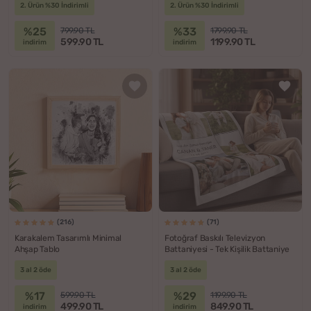
2. Ürün %30 İndirimli
2. Ürün %30 İndirimli
%25
%33
799.90 TL
1799.90 TL
599.90 TL
1199.90 TL
indirim
indirim
(216)
(71)
Karakalem Tasarımlı Minimal
Fotoğraf Baskılı Televizyon
Ahşap Tablo
Battaniyesi - Tek Kişilik Battaniye
3 al 2 öde
3 al 2 öde
%17
%29
599.90 TL
1199.90 TL
499.90 TL
849.90 TL
indirim
indirim