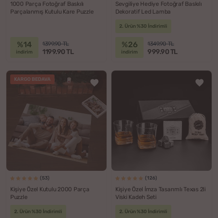
1000 Parça Fotoğraf Baskılı
Sevgiliye Hediye Fotoğraf Baskılı
Parçalanmış Kutulu Kare Puzzle
Dekoratif Led Lamba
2. Ürün %30 İndirimli
%14
%26
1399.90 TL
1349.90 TL
1199.90 TL
999.90 TL
indirim
indirim
KARGO BEDAVA
(53)
(126)
Kişiye Özel Kutulu 2000 Parça
Kişiye Özel İmza Tasarımlı Texas 2li
Puzzle
Viski Kadeh Seti
2. Ürün %30 İndirimli
2. Ürün %30 İndirimli