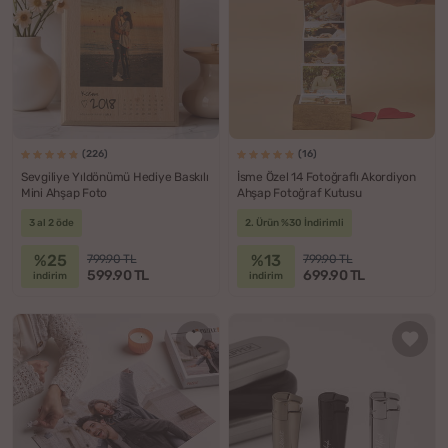
(226)
(16)
Sevgiliye Yıldönümü Hediye Baskılı
İsme Özel 14 Fotoğraflı Akordiyon
Mini Ahşap Foto
Ahşap Fotoğraf Kutusu
3 al 2 öde
2. Ürün %30 İndirimli
%25
%13
799.90 TL
799.90 TL
599.90 TL
699.90 TL
indirim
indirim