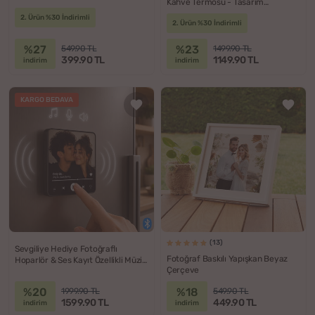
Kahve Termosu - Tasarım
Seçenekli
2. Ürün %30 İndirimli
2. Ürün %30 İndirimli
%27
%23
549.90 TL
1499.90 TL
399.90 TL
1149.90 TL
indirim
indirim
KARGO BEDAVA
(13)
Sevgiliye Hediye Fotoğraflı
Fotoğraf Baskılı Yapışkan Beyaz
Hoparlör & Ses Kayıt Özellikli Müzik
Çerçeve
Çalar Sihirli Magnet
%20
%18
1999.90 TL
549.90 TL
1599.90 TL
449.90 TL
indirim
indirim