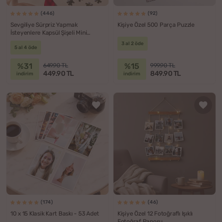
(446)
(92)
Sevgiliye Sürpriz Yapmak
Kişiye Özel 500 Parça Puzzle
İsteyenlere Kapsül Şişeli Mini
Puzzle
3 al 2 öde
5 al 4 öde
%31
%15
649.90 TL
999.90 TL
449.90 TL
849.90 TL
indirim
indirim
(174)
(46)
10 x 15 Klasik Kart Baskı - 53 Adet
Kişiye Özel 12 Fotoğraflı Işıklı
Fotoğraf Panosu