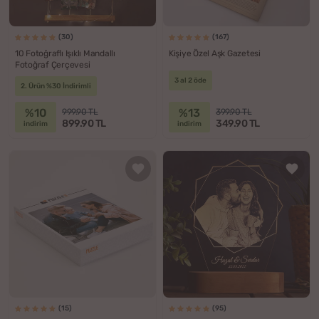
(30)
(167)
10 Fotoğraflı Işıklı Mandallı
Kişiye Özel Aşk Gazetesi
Fotoğraf Çerçevesi
3 al 2 öde
2. Ürün %30 İndirimli
%10
%13
999.90 TL
399.90 TL
899.90 TL
349.90 TL
indirim
indirim
(15)
(95)