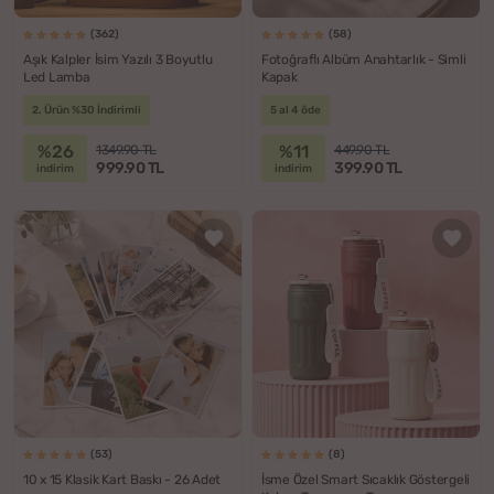
(362)
(58)
Aşık Kalpler İsim Yazılı 3 Boyutlu
Fotoğraflı Albüm Anahtarlık - Simli
Led Lamba
Kapak
2. Ürün %30 İndirimli
5 al 4 öde
%26
%11
1349.90 TL
449.90 TL
999.90 TL
399.90 TL
indirim
indirim
(53)
(8)
10 x 15 Klasik Kart Baskı - 26 Adet
İsme Özel Smart Sıcaklık Göstergeli