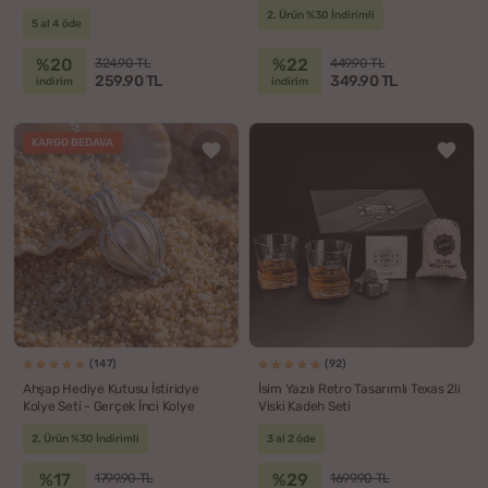
2. Ürün %30 İndirimli
5 al 4 öde
%20
%22
324.90 TL
449.90 TL
259.90 TL
349.90 TL
indirim
indirim
KARGO BEDAVA
(147)
(92)
Ahşap Hediye Kutusu İstiridye
İsim Yazılı Retro Tasarımlı Texas 2li
Kolye Seti - Gerçek İnci Kolye
Viski Kadeh Seti
2. Ürün %30 İndirimli
3 al 2 öde
%17
%29
1799.90 TL
1699.90 TL