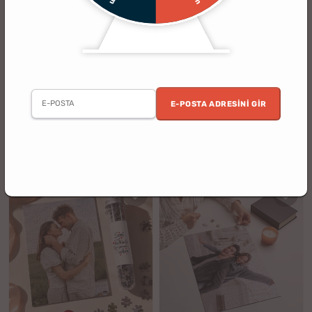
(19)
(135)
Animasyonlu Fotoğraf Kutusu
9x13 Pola Kart Foto Baskı - 10 Adet
Flipbox
E-POSTA ADRESINI GIR
5 al 4 öde
2. Ürün %30 İndirimli
%10
%33
1499.90 TL
449.90 TL
1349.90 TL
299.90 TL
indirim
indirim