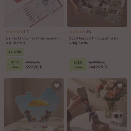
(19)
(6)
Birlikte Unutulmaz Anlar Yaşayalım
2000 Parça 6'lı Fotoğraf Baskılı
Aşk Biletleri
Kolaj Puzzle
3 al 2 öde
%11
%15
449.90 TL
1699.90 TL
399.90 TL
1449.90 TL
indirim
indirim