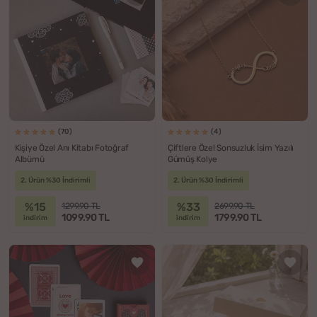
(70)
(4)
Kişiye Özel Anı Kitabı Fotoğraf
Çiftlere Özel Sonsuzluk İsim Yazılı
Albümü
Gümüş Kolye
2. Ürün %30 İndirimli
2. Ürün %30 İndirimli
%15
%33
1299.90 TL
2699.90 TL
1099.90 TL
1799.90 TL
indirim
indirim